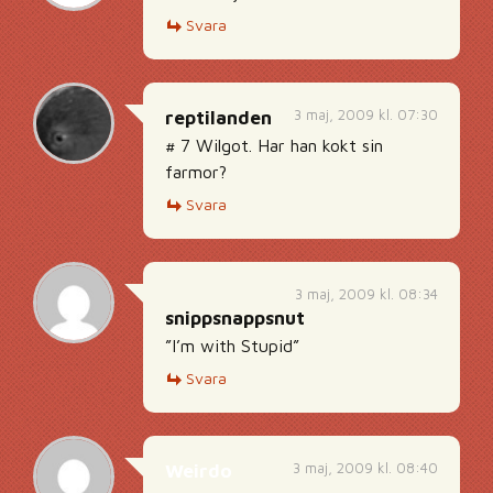
Svara
3 maj, 2009 kl. 07:30
reptilanden
# 7 Wilgot. Har han kokt sin
farmor?
Svara
3 maj, 2009 kl. 08:34
snippsnappsnut
”I’m with Stupid”
Svara
3 maj, 2009 kl. 08:40
Weirdo