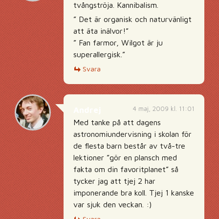
tvångströja. Kannibalism.
” Det är organisk och naturvänligt
att äta inälvor!”
” Fan farmor, Wilgot är ju
superallergisk.”
Svara
4 maj, 2009 kl. 11:01
Andrej
Med tanke på att dagens
astronomiundervisning i skolan för
de flesta barn består av två-tre
lektioner ”gör en plansch med
fakta om din favoritplanet” så
tycker jag att tjej 2 har
imponerande bra koll. Tjej 1 kanske
var sjuk den veckan. :)
Svara