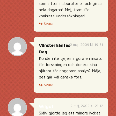
som sitter i laboratorier och gissar
hela dagarna! Nej, fram för
konkreta undersökningar!
Svara
2 maj, 2009 kl. 19:51
Vänsterhäntas
Dag
Kunde inte tjejerna göra en insats
för forskningen och donera sina
hjärnor för noggrann analys? Nåja,
det går väl ganska fort.
Svara
2 maj, 2009 kl. 21:12
Wilgot
Själv gjorde jag ett mindre lyckat