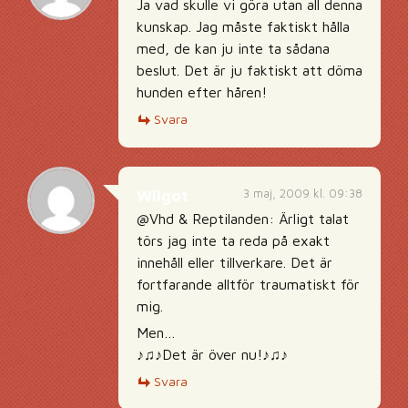
Ja vad skulle vi göra utan all denna
kunskap. Jag måste faktiskt hålla
med, de kan ju inte ta sådana
beslut. Det är ju faktiskt att döma
hunden efter håren!
Svara
3 maj, 2009 kl. 09:38
Wilgot
@Vhd & Reptilanden: Ärligt talat
törs jag inte ta reda på exakt
innehåll eller tillverkare. Det är
fortfarande alltför traumatiskt för
mig.
Men…
♪♫♪Det är över nu!♪♫♪
Svara