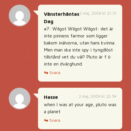
2 maj, 2009 kl. 21:31
Vänsterhäntas
Dag
#7: Wilgot Wilgot Wilgot: det är
inte pinnens farmor som ligger
bakom inälvorna, utan hans kvinna.
Men man ska inte spy i tyngdlöst
tillstånd vet du väl? Pluto är f ö
inte en dvärghund.
Svara
2 maj, 2009 kl. 22:54
Hasse
when I was at your age, pluto was
a planet
Svara