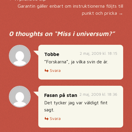
Inläggsnavigering
Garantin gäller enbart om instruktionerna följts till
punkt och pricka
→
0 thoughts on “
Miss i universum?
”
2 maj, 2009 kl. 18:15
Tobbe
”Forskarna”, ja vilka svin de är.
Svara
2 maj, 2009 kl. 18:36
Fasan på stan
Det tycker jag var väldigt fint
sagt.
Svara