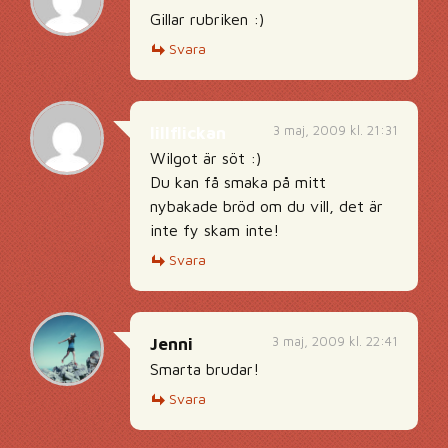
Gillar rubriken :)
Svara
3 maj, 2009 kl. 21:31
lillflickan
Wilgot är söt :)
Du kan få smaka på mitt
nybakade bröd om du vill, det är
inte fy skam inte!
Svara
3 maj, 2009 kl. 22:41
Jenni
Smarta brudar!
Svara