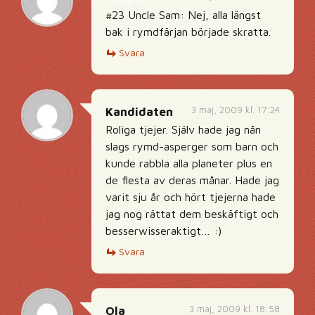
#23 Uncle Sam: Nej, alla längst
bak i rymdfärjan började skratta.
Svara
3 maj, 2009 kl. 17:24
Kandidaten
Roliga tjejer. Själv hade jag nån
slags rymd-asperger som barn och
kunde rabbla alla planeter plus en
de flesta av deras månar. Hade jag
varit sju år och hört tjejerna hade
jag nog rättat dem beskäftigt och
besserwisseraktigt… :)
Svara
3 maj, 2009 kl. 18:58
Ola