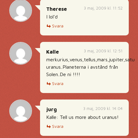
3 maj, 2009 kl. 11:52
Therese
I lol’d
Svara
3 maj, 2009 kl. 12:51
Kalle
merkurius,venus,tellus,mars,jupiter,satu
uranus..Planeterna i avstånd från
Solen..De ni !!!!
Svara
3 maj, 2009 kl. 14:04
jurg
Kalle: Tell us more about uranus!
Svara