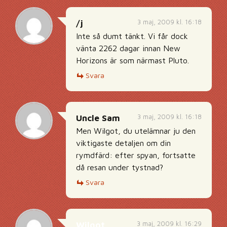
3 maj, 2009 kl. 16:18
/j
Inte så dumt tänkt. Vi får dock
vänta 2262 dagar innan New
Horizons är som närmast Pluto.
Svara
3 maj, 2009 kl. 16:18
Uncle Sam
Men Wilgot, du utelämnar ju den
viktigaste detaljen om din
rymdfärd: efter spyan, fortsatte
då resan under tystnad?
Svara
3 maj, 2009 kl. 16:29
Wilgot