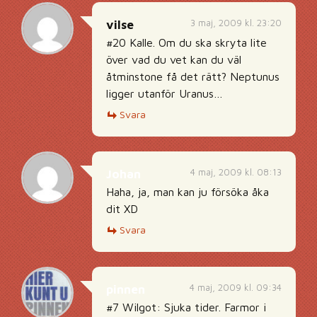
3 maj, 2009 kl. 23:20
vilse
#20 Kalle. Om du ska skryta lite
över vad du vet kan du väl
åtminstone få det rätt? Neptunus
ligger utanför Uranus…
Svara
4 maj, 2009 kl. 08:13
Johan
Haha, ja, man kan ju försöka åka
dit XD
Svara
4 maj, 2009 kl. 09:34
pinnen
#7 Wilgot: Sjuka tider. Farmor i