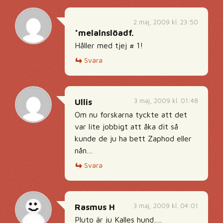
2 maj, 2009 kl. 23:50
*melalnslöadf.
Håller med tjej # 1!
Svara
3 maj, 2009 kl. 01:48
Ullis
Om nu forskarna tyckte att det
var lite jobbigt att åka dit så
kunde de ju ha bett Zaphod eller
nån…
Svara
3 maj, 2009 kl. 04:01
Rasmus H
Pluto är ju Kalles hund….