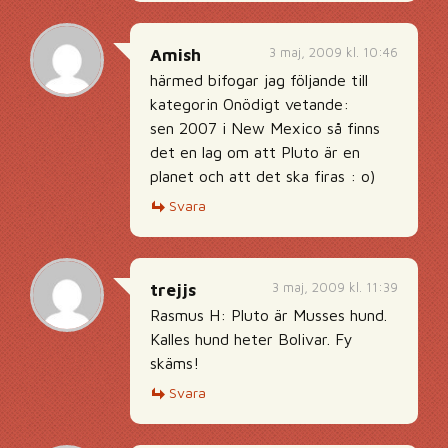
3 maj, 2009 kl. 10:46
Amish
härmed bifogar jag följande till
kategorin Onödigt vetande:
sen 2007 i New Mexico så finns
det en lag om att Pluto är en
planet och att det ska firas : o)
Svara
3 maj, 2009 kl. 11:39
trejjs
Rasmus H: Pluto är Musses hund.
Kalles hund heter Bolivar. Fy
skäms!
Svara