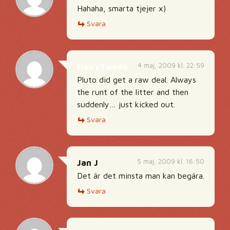
Hahaha, smarta tjejer x)
Svara
4 maj, 2009 kl. 22:59
HairySwede
Pluto did get a raw deal. Always
the runt of the litter and then
suddenly… just kicked out.
Svara
5 maj, 2009 kl. 16:50
Jan J
Det är det minsta man kan begära.
Svara