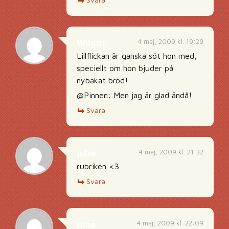
4 maj, 2009 kl. 19:29
Wilgot
Lillflickan är ganska söt hon med,
speciellt om hon bjuder på
nybakat bröd!
@Pinnen: Men jag är glad ändå!
Svara
4 maj, 2009 kl. 21:32
julia
rubriken <3
Svara
4 maj, 2009 kl. 22:09
Nina