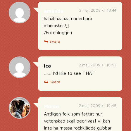
2 maj, 2009 kl. 18:44
amanda
hahahhaaaaa underbara
människor!;]
/Fotobloggen
Svara
2 maj, 2009 kl. 18:53
ica
…… I’d like to see THAT
Svara
2 maj, 2009 kl. 19:45
Momo
Äntligen folk som fattat hur
vetenskap skall bedrivas! vi kan
inte ha massa rockklädda gubbar