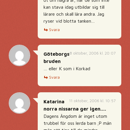
ut om några år, när de som inte
kan stava idag utbildar sig till
lärare och skall lära andra. Jag
ryser vid blotta tanken…
Svara
8 oktober, 2006 kl. 20:07
Göteborgs
bruden
… eller K som i Korkad
Svara
11 oktober, 2006 kl. 10:57
Katarina
norra nissarna ger igen....
Dagens Ängdom är inget utom
trubbel för oss lerda barn ;P män