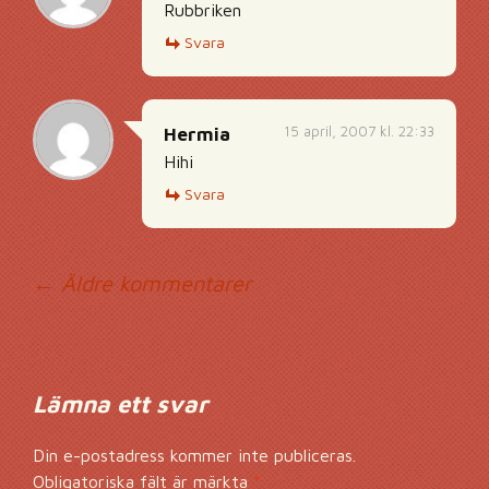
Rubbriken
Svara
15 april, 2007 kl. 22:33
Hermia
Hihi
Svara
Kommentarsnavig
← Äldre kommentarer
Lämna ett svar
Din e-postadress kommer inte publiceras.
Obligatoriska fält är märkta
*