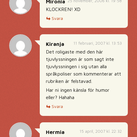
25 november, 2006 kl. 19:58
Mironia
KLOCKREN! XD
Svara
11 februari, 2007 kl. 13:53
Kiranja
Det roligaste med den här
tjuvlyssningen är som sagt inte
tjuvlyssningen i sig utan alla
språkpoliser som kommenterar att
rubriken är felstavad.
Har ni ingen känsla för humor
eller? Hahaha
Svara
15 april, 2007 kl. 22:32
Hermia