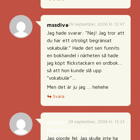
29 september, 2006 kl. 12:47
mssdiva
Jag hade svarar: ”Nej! Jag tror att
du har ett otroligt begränsat
vokabulär.” Hade det sen funnits
en bokhandel i närheten så hade
jag köpt flickstackarn en ordbok…
så att hon kunde slå upp
”vokabulär”…
Men det är ju jag … hehehe
Svara
29 september, 2006 kl. 13:23
Damon
(Tjuvlyssnat.se)
Jag gjorde fel. Jag skulle inte ha