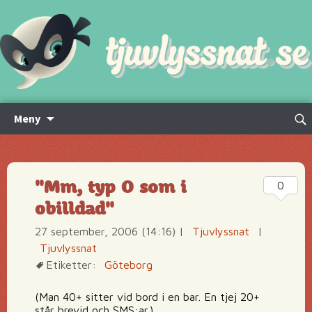
Hoppa
Sök
Meny
till
efte
innehåll
"Mm, typ O som i
0
obilldad"
27 september, 2006 (14:16)
|
Tjuvlyssnat
|
Tjuvlyssnat
Etiketter:
Göteborg
(Man 40+ sitter vid bord i en bar. En tjej 20+
står brevid och SMS:ar.)