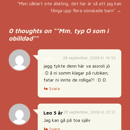
"Men såklart inte älskling, det här är så att jag kan
fånga upp flera oönskade barn"
→
0 thoughts on “
"Mm, typ O som i
obilldad"
”
28 september, 2006 kl. 19:53
Julia
jagg tykte denn här va assroli jö
:D å ni somm klagar på rubiken;
fatar ni innte de rolliga?! :D:D
Svara
28 september, 2006 kl. 23:21
Leo 5 år
Jag kan gå på toa själv
Svara