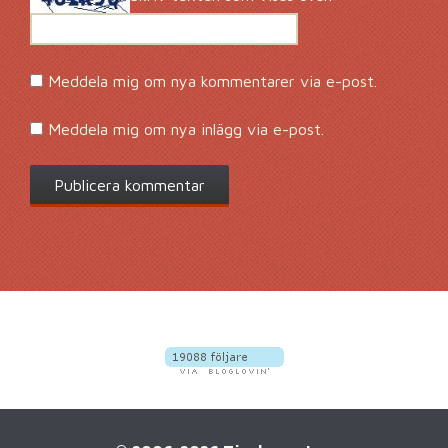
Meddela mig om nya kommentarer via e-post.
Meddela mig om nya inlägg via e-post.