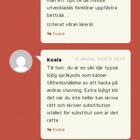
män ett tips till de mindre
utveckladäs föreldrar uppfåstra
betträä….
(citerat våran lärerä)
Svara
13 oktober, 2006 kl. 23:27
Koala
Till toni: du är en sån där typisk
löjlig språkpolis som känner
tillfredsställelse av att hacka på
andras stavning. Extra löjligt blir
det när du inte heller kan skriva
rätt och skriver substitution
istället för substitut som är det
rätta.
Svara