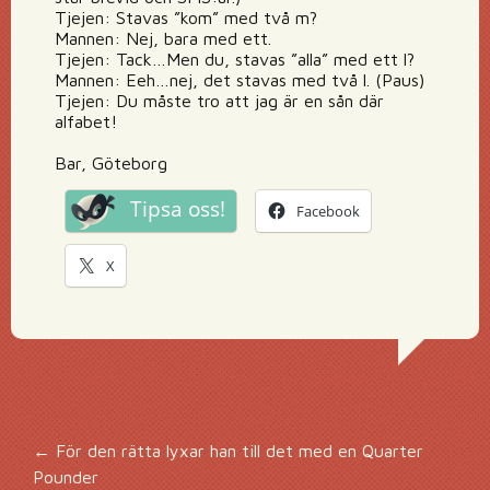
Tjejen: Stavas ”kom” med två m?
Mannen: Nej, bara med ett.
Tjejen: Tack…Men du, stavas ”alla” med ett l?
Mannen: Eeh…nej, det stavas med två l. (Paus)
Tjejen: Du måste tro att jag är en sån där
alfabet!
Bar, Göteborg
Tipsa oss!
Facebook
X
Inläggsnavigering
←
För den rätta lyxar han till det med en Quarter
Pounder