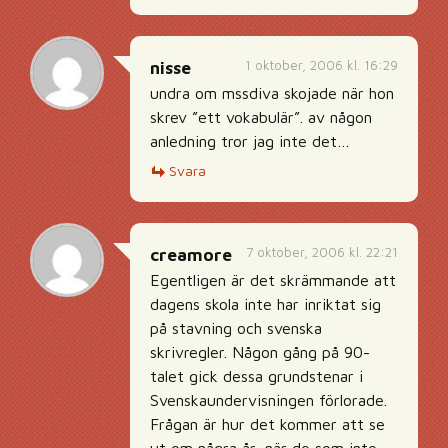
1 oktober, 2006 kl. 16:29
nisse
undra om mssdiva skojade när hon
skrev ”ett vokabulär”. av någon
anledning tror jag inte det…
Svara
7 oktober, 2006 kl. 22:21
creamore
Egentligen är det skrämmande att
dagens skola inte har inriktat sig
på stavning och svenska
skrivregler. Någon gång på 90-
talet gick dessa grundstenar i
Svenskaundervisningen förlorade.
Frågan är hur det kommer att se