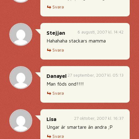
Svara
6 augusti, 2007 kl. 14:42
Stejjan
Hahahaha stackars mamma
Svara
27 september, 2007 kl. 05:13
Danayel
Man föds ond!!!!
Svara
27 oktober, 2007 kl. 16:37
Lisa
Ungar är smartare än andra ;P
Svara