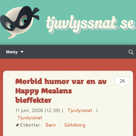
Hoppa
Sök
Meny
till
efte
innehåll
Morbid humor var en av
26
Happy Mealens
bieffekter
11 juni, 2006 (12:39)
|
Tjuvlyssnat
|
Tjuvlyssnat
Etiketter:
Barn
·
Göteborg