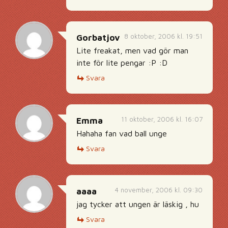
8 oktober, 2006 kl. 19:51
Gorbatjov
Lite freakat, men vad gör man
inte för lite pengar :P :D
Svara
11 oktober, 2006 kl. 16:07
Emma
Hahaha fan vad ball unge
Svara
4 november, 2006 kl. 09:30
aaaa
jag tycker att ungen är läskig , hu
Svara