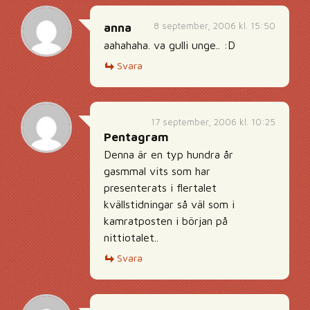
8 september, 2006 kl. 15:50
anna
aahahaha. va gulli unge.. :D
Svara
17 september, 2006 kl. 10:25
Pentagram
Denna är en typ hundra år
gasmmal vits som har
presenterats i flertalet
kvällstidningar så väl som i
kamratposten i början på
nittiotalet..
Svara