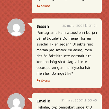
Svara
30 mars, 2007 kl. 21:21
Sissan
Pentagram: Kamratposten i början
på nittiotalet? Du menar för en
sisådär 17 år sedan? Ursäkta mig
medan jag småler en aning, men
det är faktiskt inte normalt att
komma ihåg sånt. Jag vill inte
upprepa en gammal klyscha här,
men har du inget liv?
Svara
31 mars, 2007 kl. 00:45
Emelie
Hahaha, typ pengakåt unge X”D