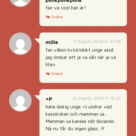
punkpunkpunk
fan va cool han är!
Svara
17 augusti, 2006 kl. 23:09
mille
fan vilken kvicktänkt unge asså.
jag önskar att ja va sån när ja va
liten.
Svara
23 augusti, 2006 kl. 15:20
=P
haha läskig unge =) undrar vad
kassörskan och mamman sa…
Mamman sa kanske nåt liknande:
Nä nu får du ingen glass :P