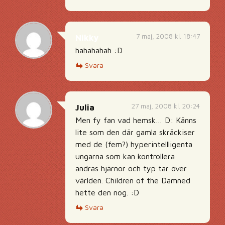
7 maj, 2008 kl. 18:47
Nikky
hahahahah :D
Svara
27 maj, 2008 kl. 20:24
Julia
Men fy fan vad hemsk… D: Känns
lite som den där gamla skräckiser
med de (fem?) hyperintellligenta
ungarna som kan kontrollera
andras hjärnor och typ tar över
världen. Children of the Damned
hette den nog. :D
Svara