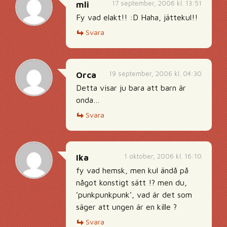
17 september, 2006 kl. 13:51
mli
Fy vad elakt!! :D Haha, jättekul!!
Svara
19 september, 2006 kl. 04:30
Orca
Detta visar ju bara att barn är
onda…
Svara
1 oktober, 2006 kl. 16:10
Ika
fy vad hemsk, men kul ändå på
något konstigt sätt !? men du,
’punkpunkpunk’, vad är det som
säger att ungen är en kille ?
Svara