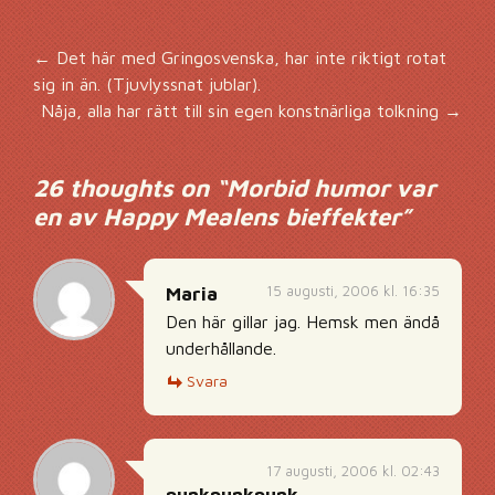
Inläggsnavigering
←
Det här med Gringosvenska, har inte riktigt rotat
sig in än. (Tjuvlyssnat jublar).
Nåja, alla har rätt till sin egen konstnärliga tolkning
→
26 thoughts on “
Morbid humor var
en av Happy Mealens bieffekter
”
15 augusti, 2006 kl. 16:35
Maria
Den här gillar jag. Hemsk men ändå
underhållande.
Svara
17 augusti, 2006 kl. 02:43