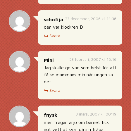
23 december, 2006 kl. 14:38
schofija
den var klockren:D
Svara
23 februari, 2007 kl. 15:16
Mini
Jag skulle ge vad som helst för att
få se mammans min när ungen sa
det.
Svara
8 mars, 2007 kl. 00:19
fnysk
men frågan ärju om barnet fick
ngt vettigt svar på sin fråga