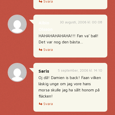
Svara
30 augusti, 2006 kl. 00:08
Albin
Olsson
HAHAHAHAHAHA!!! Fan va’ ball!
Det var nog den bästa…
Svara
5 september, 2006 kl. 14:10
Saris
Oj då! Damien is back! Faan vilken
läskig unge om jag vore hans
morsa skulle jag ha sålt honom på
fläcken!
Svara