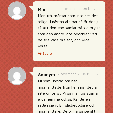
31 oktober, 2006 kl. 12:32
Mm
Men tråkmånsar som inte ser det
roliga, i nästan alla par så är det ju
så att den ene samlar på sig prylar
som den andre inte begriper vad
de ska vara bra för, och vice
versa…
Svara
2 november, 2006 kl. 05:23
Anonym
Ni som undrar om han
misshandlade frun hemma, det är
inte omöjligt. Arga män på stan är
arga hemma också. Kände en
sådan själv. En glädjedödare och
misshandlare. De blir arga på allt,