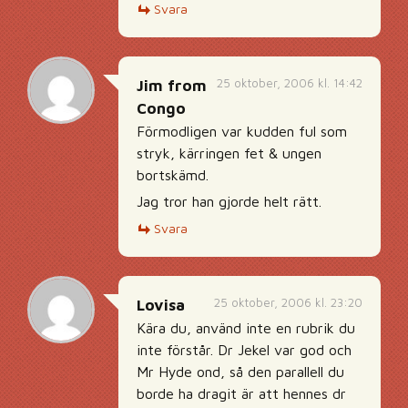
Svara
25 oktober, 2006 kl. 14:42
Jim from
Congo
Förmodligen var kudden ful som
stryk, kärringen fet & ungen
bortskämd.
Jag tror han gjorde helt rätt.
Svara
25 oktober, 2006 kl. 23:20
Lovisa
Kära du, använd inte en rubrik du
inte förstår. Dr Jekel var god och
Mr Hyde ond, så den parallell du
borde ha dragit är att hennes dr