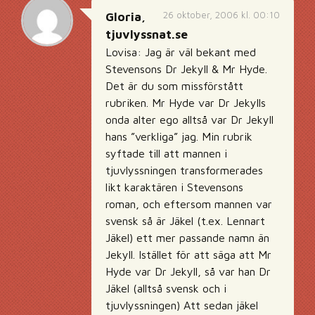
26 oktober, 2006 kl. 00:10
Gloria,
tjuvlyssnat.se
Lovisa: Jag är väl bekant med
Stevensons Dr Jekyll & Mr Hyde.
Det är du som missförstått
rubriken. Mr Hyde var Dr Jekylls
onda alter ego alltså var Dr Jekyll
hans ”verkliga” jag. Min rubrik
syftade till att mannen i
tjuvlyssningen transformerades
likt karaktären i Stevensons
roman, och eftersom mannen var
svensk så är Jäkel (t.ex. Lennart
Jäkel) ett mer passande namn än
Jekyll. Istället för att säga att Mr
Hyde var Dr Jekyll, så var han Dr
Jäkel (alltså svensk och i
tjuvlyssningen) Att sedan jäkel