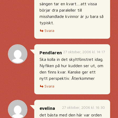
sängen tar en kvart….att vissa
börjar dra paraleller till
misshandlade kvinnor är ju bara så
typiskt.
Svara
27 oktober, 2006 kl. 14:17
Pendlaren
Ska kolla in det skyltfönstret idag.
Nyfiken på hur kudden ser ut, om
den finns kvar. Kanske ger ett
nytt perspektiv. Återkommer
Svara
27 oktober, 2006 kl. 16:30
evelina
det bästa med den här var orden