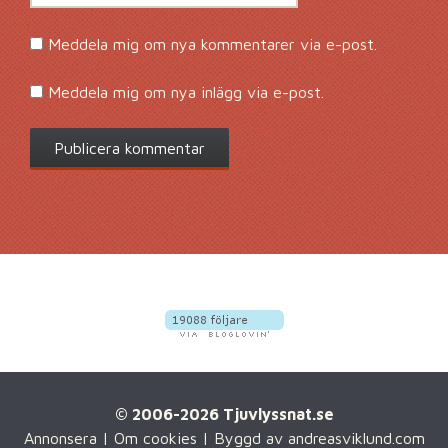
Meddela mig om nya kommentarer via e-post.
Meddela mig om nya inlägg via e-post.
© 2006-2026 Tjuvlyssnat.se
Annonsera
|
Om cookies
| Byggd av
andreasviklund.com