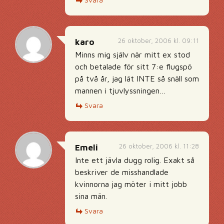
26 oktober, 2006 kl. 09:11
karo
Minns mig själv när mitt ex stod
och betalade för sitt 7:e flugspö
på två år, jag lät INTE så snäll som
mannen i tjuvlyssningen…
Svara
26 oktober, 2006 kl. 11:28
Emeli
Inte ett jävla dugg rolig. Exakt så
beskriver de misshandlade
kvinnorna jag möter i mitt jobb
sina män.
Svara