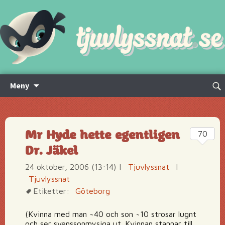
Hoppa
Sök
Meny
till
efte
innehåll
Mr Hyde hette egentligen
70
Dr. Jäkel
24 oktober, 2006 (13:14)
|
Tjuvlyssnat
|
Tjuvlyssnat
Etiketter:
Göteborg
(Kvinna med man ~40 och son ~10 strosar lugnt
och ser svenssonmysiga ut. Kvinnan stannar till