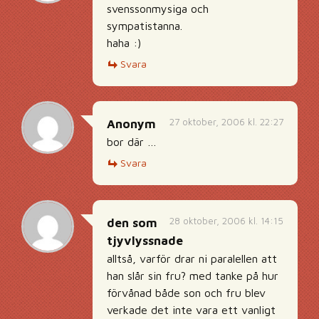
svenssonmysiga och
sympatistanna.
haha :)
Svara
27 oktober, 2006 kl. 22:27
Anonym
bor där …
Svara
28 oktober, 2006 kl. 14:15
den som
tjyvlyssnade
alltså, varför drar ni paralellen att
han slår sin fru? med tanke på hur
förvånad både son och fru blev
verkade det inte vara ett vanligt