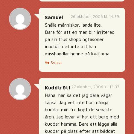
26 oktober, 2006 kl. 14:39
Samuel
Snälla människor, landa lite.
Bara för att en man blir irriterad
på sin frus shoppingfasoner
innebär det inte att han
misshandlar henne på kvällarna.
Svara
27 oktober, 2006 kl. 13:37
Kuddtrött
Haha, han sa det jag bara vågar
tänka. Jag vet inte hur många
kuddar min fru köpt de senaste
åren. Jag lovar vi har ett berg med
kuddar hemma. Bara att lägga alla
kuddar på plats efter att bäddat