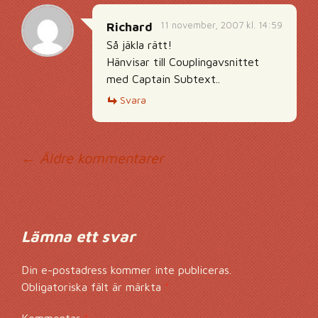
11 november, 2007 kl. 14:59
Richard
Så jäkla rätt!
Hänvisar till Couplingavsnittet
med Captain Subtext..
Svara
Kommentarsnavig
← Äldre kommentarer
Lämna ett svar
Din e-postadress kommer inte publiceras.
Obligatoriska fält är märkta
*