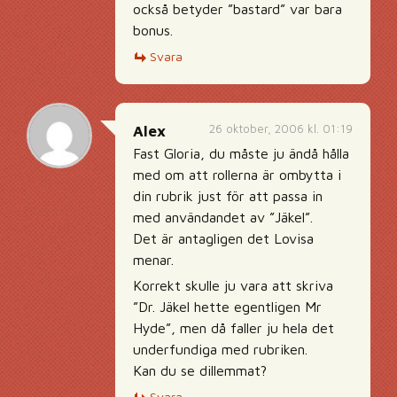
också betyder ”bastard” var bara
bonus.
Svara
26 oktober, 2006 kl. 01:19
Alex
Fast Gloria, du måste ju ändå hålla
med om att rollerna är ombytta i
din rubrik just för att passa in
med användandet av ”Jäkel”.
Det är antagligen det Lovisa
menar.
Korrekt skulle ju vara att skriva
”Dr. Jäkel hette egentligen Mr
Hyde”, men då faller ju hela det
underfundiga med rubriken.
Kan du se dillemmat?
Svara