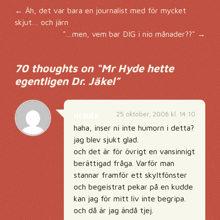
Inläggsnavigering
←
Äh, det var bara en journalist med för mycket
skjut… och järn
"…men, vem bar DIG i nio månader??"
→
70 thoughts on “
Mr Hyde hette
egentligen Dr. Jäkel
”
25 oktober, 2006 kl. 14:10
ursula
haha, inser ni inte humorn i detta?
jag blev sjukt glad.
och det är för övrigt en vansinnigt
berättigad fråga. Varför man
stannar framför ett skyltfönster
och begeistrat pekar på en kudde
kan jag för mitt liv inte begripa.
och då är jag ändå tjej.