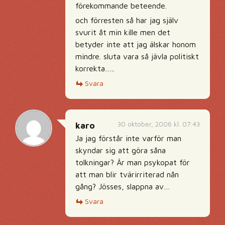
förekommande beteende.
och förresten så har jag själv
svurit åt min kille men det
betyder inte att jag älskar honom
mindre. sluta vara så jävla politiskt
korrekta…..
Svara
30 oktober, 2006 kl. 07:43
karo
Ja jag förstår inte varför man
skyndar sig att göra såna
tolkningar? Är man psykopat för
att man blir tvärirriterad nån
gång? Jösses, slappna av…
Svara