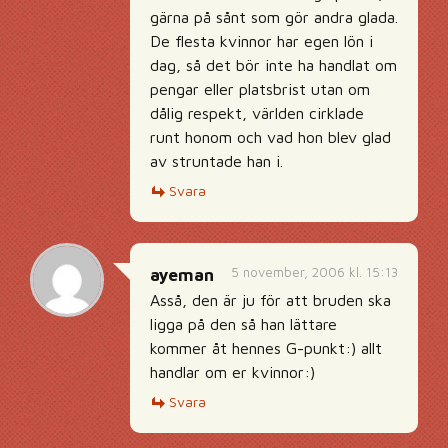
gärna på sånt som gör andra glada.
De flesta kvinnor har egen lön i
dag, så det bör inte ha handlat om
pengar eller platsbrist utan om
dålig respekt, världen cirklade
runt honom och vad hon blev glad
av struntade han i.
Svara
5 november, 2006 kl. 15:13
ayeman
Asså, den är ju för att bruden ska
ligga på den så han lättare
kommer åt hennes G-punkt:) allt
handlar om er kvinnor:)
Svara