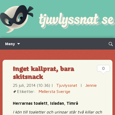
Hoppa
Sök
Meny
till
efte
innehåll
Inget kallprat, bara
0
skitsnack
25 juli, 2014 (10:36)
|
Tjuvlyssnat
|
Jennie
Etiketter:
Mellersta Sverige
Herrarnas toalett, Isladan, Timrå
I kön till toaletter och urinoar står två killar och