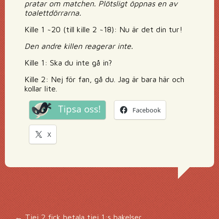
pratar om matchen. Plötsligt öppnas en av
toalettdörrarna.
Kille 1 ~20 (till kille 2 ~18): Nu är det din tur!
Den andre killen reagerar inte.
Kille 1: Ska du inte gå in?
Kille 2: Nej för fan, gå du. Jag är bara här och
kollar lite.
Tipsa oss!
Facebook
X
←
Tjej 2 fick betala tjej 1:s bakelser