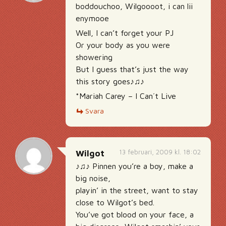
boddouchoo, Wilgoooot, i can lii
enymooe
Well, I can’t forget your PJ
Or your body as you were
showering
But I guess that’s just the way
this story goes♪♫♪
*Mariah Carey – I Can´t Live
Svara
13 februari, 2009 kl. 18:02
Wilgot
♪♫♪ Pinnen you’re a boy, make a
big noise,
playin’ in the street, want to stay
close to Wilgot’s bed.
You’ve got blood on your face, a