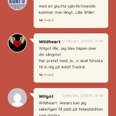
med en gnutta självförtroende
kommer man långt, Lille Wille!
Svara
12 februari, 2009 kl. 15:44
Wildheart
Wilgot lille, jag blev häpen över
din sångröst.
Har pratat med Jo, vi skall försöka
få in dig på Adolf Fredrik.
Svara
12 februari, 2009 kl. 19:48
Wilgot
Wildheart: Annars kan jag
säkerligen få jobb på finlandsbåten
som mistlur.