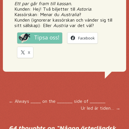
Ett par går fram till kassan.
Kunden: Hej! Två biljetter till
Astoria
.
Kassörskan: Menar du
Australia
?
Kunden (ignorerar kassörskan och vänder sig till
sitt sällskap): Eller
Austria
var det väl?
Tipsa oss!
Facebook
X
Inläggsnavigering
←
Always ____ on the ______ side of ______
Ur led är tiden…
→
64 thoughts on “
Någon österländsk