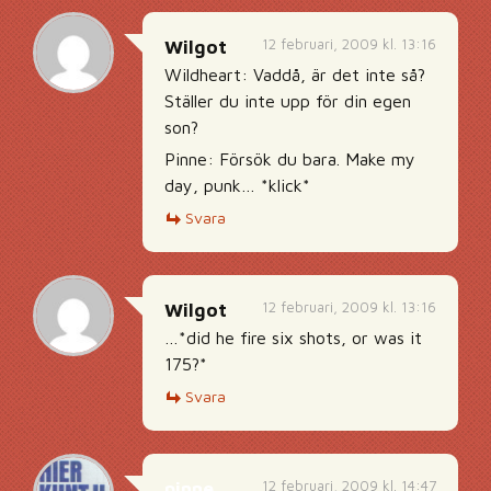
12 februari, 2009 kl. 13:16
Wilgot
Wildheart: Vaddå, är det inte så?
Ställer du inte upp för din egen
son?
Pinne: Försök du bara. Make my
day, punk… *klick*
Svara
12 februari, 2009 kl. 13:16
Wilgot
…*did he fire six shots, or was it
175?*
Svara
12 februari, 2009 kl. 14:47
pinne