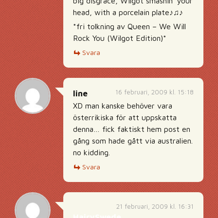
big disgrace, Wilgot smashin’ your
head, with a porcelain plate♪♫♪
*fri tolkning av Queen – We Will
Rock You (Wilgot Edition)*
Svara
16 februari, 2009 kl. 15:18
line
XD man kanske behöver vara
österrikiska för att uppskatta
denna… fick faktiskt hem post en
gång som hade gått via australien.
no kidding.
Svara
21 februari, 2009 kl. 16:31
HairySwede