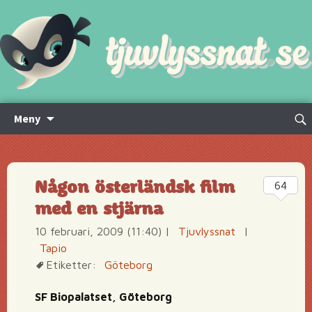
Hoppa
Sök
Meny
till
efte
innehåll
Någon österländsk film
64
med en stjärna
10 februari, 2009 (11:40)
|
Tjuvlyssnat
|
Tapio
Etiketter:
Göteborg
SF Biopalatset, Göteborg