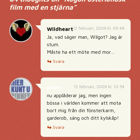
film med en stjärna
”
12 februari, 2009 kl. 09:49
Wildheart
Ja, vad säger man, Wilgot? Jag är
stum.
Måste ha ett möte med mor…
Svara
12 februari, 2009 kl. 10:54
pinne
nu applåderar jag, men ingen
bössa i världen kommer att mota
bort mig från din fönsterkarm,
garderob, säng och ditt kylskåp!
Svara