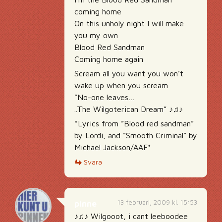
coming home
On this unholy night I will make
you my own
Blood Red Sandman
Coming home again
Scream all you want you won’t
wake up when you scream
”No-one leaves…
..The Wilgoterican Dream” ♪♫♪
*Lyrics from ”Blood red sandman”
by Lordi, and ”Smooth Criminal” by
Michael Jackson/AAF*
Svara
13 februari, 2009 kl. 15:53
pinne
♪♫♪ Wilgooot, i cant leeboodee