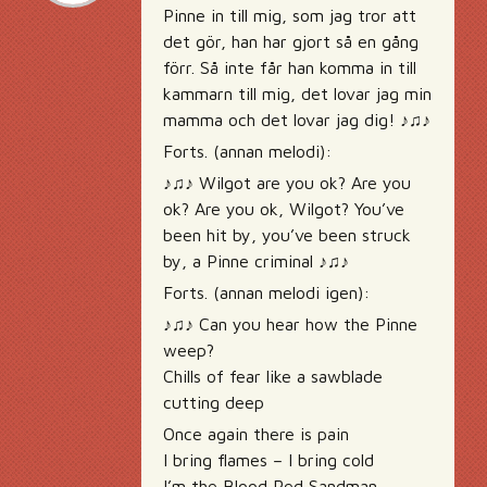
Pinne in till mig, som jag tror att
det gör, han har gjort så en gång
förr. Så inte får han komma in till
kammarn till mig, det lovar jag min
mamma och det lovar jag dig! ♪♫♪
Forts. (annan melodi):
♪♫♪ Wilgot are you ok? Are you
ok? Are you ok, Wilgot? You’ve
been hit by, you’ve been struck
by, a Pinne criminal ♪♫♪
Forts. (annan melodi igen):
♪♫♪ Can you hear how the Pinne
weep?
Chills of fear like a sawblade
cutting deep
Once again there is pain
I bring flames – I bring cold
I’m the Blood Red Sandman