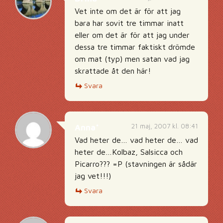
Vet inte om det är för att jag
bara har sovit tre timmar inatt
eller om det är för att jag under
dessa tre timmar faktiskt drömde
om mat (typ) men satan vad jag
skrattade åt den här!
Svara
21 maj, 2007 kl. 08:41
Anna*
Vad heter de… vad heter de… vad
heter de…Kolbaz, Salsicca och
Picarro??? =P (stavningen är sådär
jag vet!!!)
Svara