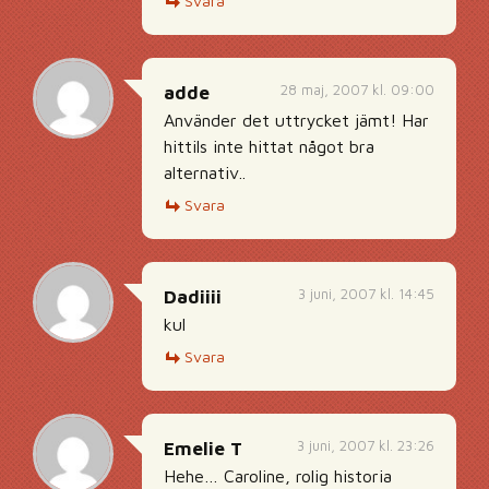
Svara
28 maj, 2007 kl. 09:00
adde
Använder det uttrycket jämt! Har
hittils inte hittat något bra
alternativ..
Svara
3 juni, 2007 kl. 14:45
Dadiiii
kul
Svara
3 juni, 2007 kl. 23:26
Emelie T
Hehe… Caroline, rolig historia