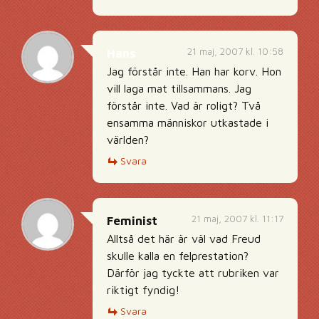
21 maj, 2007 kl. 10:58
Hans
Jag förstår inte. Han har korv. Hon
vill laga mat tillsammans. Jag
förstår inte. Vad är roligt? Två
ensamma människor utkastade i
världen?
Svara
21 maj, 2007 kl. 11:17
Feminist
Alltså det här är väl vad Freud
skulle kalla en felprestation?
Därför jag tyckte att rubriken var
riktigt fyndig!
Svara