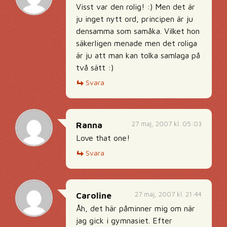
Visst var den rolig! :) Men det är
ju inget nytt ord, principen är ju
densamma som samåka. Vilket hon
säkerligen menade men det roliga
är ju att man kan tolka samlaga på
två sätt :)
Svara
27 maj, 2007 kl. 05:03
Ranna
Love that one!
Svara
27 maj, 2007 kl. 21:44
Caroline
Åh, det här påminner mig om när
jag gick i gymnasiet. Efter