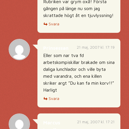
Rubriken var grym oxå! Första
gången på länge nu som jag
skrattade högt åt en tjuvlyssning!
Svara
21 maj, 2007 kl. 17:19
Prinsessan
Eller som nar tva fd
arbetskompiskillar brakade om sina
daliga lunchlador och ville byta
med varandra, och ena killen
skriker argt ”Du kan fa min korv!!”
Harligt
Svara
21 maj, 2007 kl. 17:21
Marcus