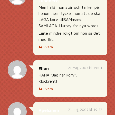
Lundberg
Men hallå, hon står och tänker på..
honom.. sen tycker hon att de ska
LAGA korv tillSAMmans..
SAMLAGA. Hurray for nya words!
Liiite mindre roligt om hon sa det
med flit.
Svara
21 maj, 2007 kl. 19:01
Ellan
HAHA ”Jag har korv”.
Klockrent!
Svara
21 maj, 2007 kl. 19:32
Apelsinen