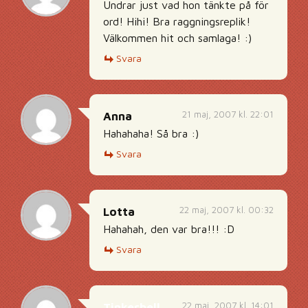
Undrar just vad hon tänkte på för
ord! Hihi! Bra raggningsreplik!
Välkommen hit och samlaga! :)
Svara
21 maj, 2007 kl. 22:01
Anna
Hahahaha! Så bra :)
Svara
22 maj, 2007 kl. 00:32
Lotta
Hahahah, den var bra!!! :D
Svara
22 maj, 2007 kl. 14:01
Tinkerbell