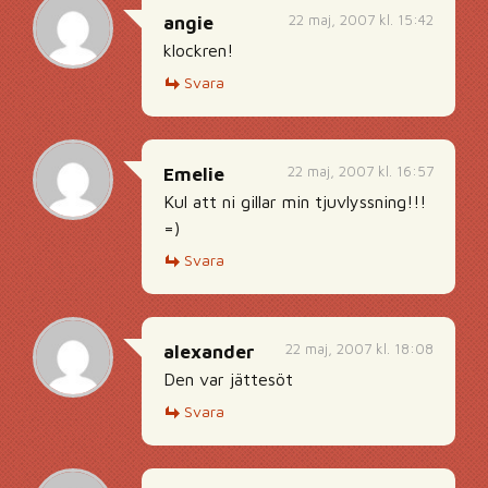
22 maj, 2007 kl. 15:42
angie
klockren!
Svara
22 maj, 2007 kl. 16:57
Emelie
Kul att ni gillar min tjuvlyssning!!!
=)
Svara
22 maj, 2007 kl. 18:08
alexander
Den var jättesöt
Svara