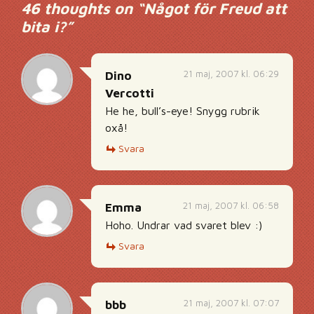
46 thoughts on “
Något för Freud att
bita i?
”
21 maj, 2007 kl. 06:29
Dino
Vercotti
He he, bull’s-eye! Snygg rubrik
oxå!
Svara
21 maj, 2007 kl. 06:58
Emma
Hoho. Undrar vad svaret blev :)
Svara
21 maj, 2007 kl. 07:07
bbb