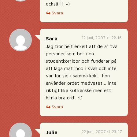
också!!! =)
Svara
12 juni, 2007 kl. 22:16
Sara
Jag tror helt enkelt att de är två
personer som bor i en
studentkorridor och funderar på
att laga mat ihop i kväll och inte
var för sig i samma kök… hon
använder ordet medvetet… inte
riktigt lika kul kanske men ett
himla bra ord! :D
Svara
22 juni, 2007 kl. 23:17
Julia