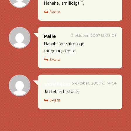
Hahaha, smiiidigt ”,
Svara
2 oktober, 2007 kl. 23:03
Palle
Hahah fan vilken go
raggningsreplik!
Svara
6 oktober, 2007 kl. 14:54
snowflakes
Jättebra historia
Svara