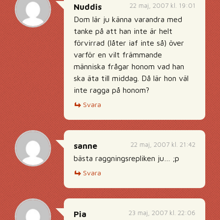
22 maj, 2007 kl. 19:01
Nuddis
Dom lär ju känna varandra med
tanke på att han inte är helt
förvirrad (låter iaf inte så) över
varför en vilt främmande
människa frågar honom vad han
ska äta till middag. Då lär hon väl
inte ragga på honom?
Svara
22 maj, 2007 kl. 21:42
sanne
bästa raggningsrepliken ju… ;p
Svara
23 maj, 2007 kl. 22:06
Pia