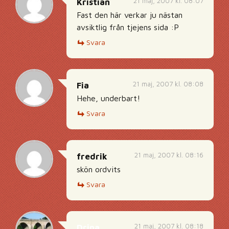
21 maj, 2007 kl. 08:07
Kristian
Fast den här verkar ju nästan
avsiktlig från tjejens sida :P
Svara
21 maj, 2007 kl. 08:08
Fia
Hehe, underbart!
Svara
21 maj, 2007 kl. 08:16
fredrik
skön ordvits
Svara
21 maj, 2007 kl. 08:18
Drina