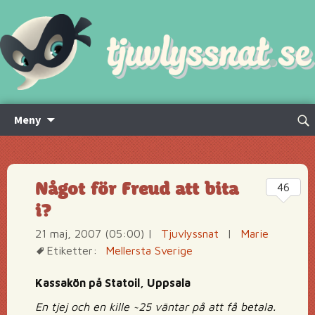
Hoppa
Sök
Meny
till
efte
innehåll
Något för Freud att bita
46
i?
21 maj, 2007 (05:00)
|
Tjuvlyssnat
|
Marie
Etiketter:
Mellersta Sverige
Kassakön på Statoil, Uppsala
En tjej och en kille ~25 väntar på att få betala.