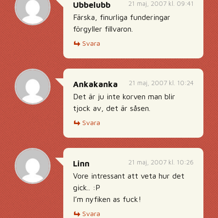
21 maj, 2007 kl. 09:41
Ubbelubb
Färska, finurliga funderingar
förgyller fillvaron.
Svara
21 maj, 2007 kl. 10:24
Ankakanka
Det är ju inte korven man blir
tjock av, det är såsen.
Svara
21 maj, 2007 kl. 10:26
Linn
Vore intressant att veta hur det
gick.. :P
I’m nyfiken as fuck!
Svara