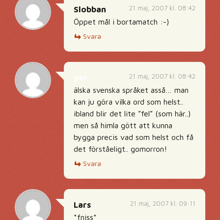
21 maj, 2007 kl. 08:42
Slobban
Öppet mål i bortamatch :-)
Svara
21 maj, 2007 kl. 08:42
per
älska svenska språket asså… man
kan ju göra vilka ord som helst..
ibland blir det lite ”fel” (som här..)
men så himla gött att kunna
bygga precis vad som helst och få
det förståeligt.. gomorron!
Svara
21 maj, 2007 kl. 09:11
Lars
*fniss*