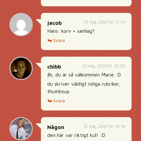
21 maj, 2007 kl. 11:47
jacob
Hans: korv + samlag?
Svara
21 maj, 2007 kl. 15:50
chibb
åh, du är så välkommen Marie :D
du skriver väldigt roliga rubriker,
thumbsup
Svara
21 maj, 2007 kl. 16:16
Någon
den här var riktigt kul! :D