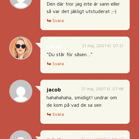
Den där tror jag inte är sann eller
så var det jäkligt utstuderat ;-)
Svara
21 maj, 2007 kl. 07:21
Lajna
”Du står för såsen…”
Svara
21 maj, 2007 kl. 07:48
jacob
hahahahaha, smidigt! undrar om
de kom på vad de sa sen
Svara