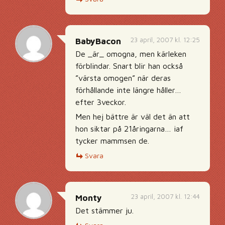
23 april, 2007 kl. 12:25
BabyBacon
De _är_ omogna, men kärleken
förblindar. Snart blir han också
”värsta omogen” när deras
förhållande inte längre håller…
efter 3veckor.
Men hej bättre är väl det än att
hon siktar på 21åringarna… iaf
tycker mammsen de.
Svara
23 april, 2007 kl. 12:44
Monty
Det stämmer ju.