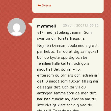
Svara
25 april, 2007 kl. 05:35
Mymmeli
#17 med jattelangt namn: Som
svar pa din forsta fraga, ja.
Nejmen kvinnan, coola ned sig ett
par hekto. Tar du at dig sa mycket
bor du bysta upp dig och be
familjen halla kaften och gora
nagot at det du vill – for
eftersom du blir arg och ledsen ar
det ju nagot som fuckar till sig nar
de sager det. Och da vill du
antingen samma som de men det
har inte funkat an, eller sa har du
inte riktigt klart for dig vad du
sjalv vill. Ta reda pa det.