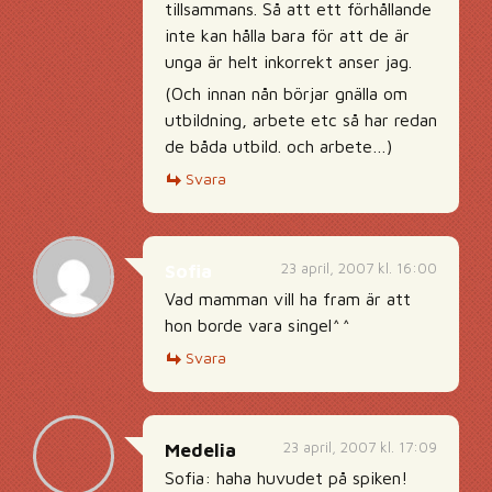
tillsammans. Så att ett förhållande
inte kan hålla bara för att de är
unga är helt inkorrekt anser jag.
(Och innan nån börjar gnälla om
utbildning, arbete etc så har redan
de båda utbild. och arbete…)
Svara
23 april, 2007 kl. 16:00
Sofia
Vad mamman vill ha fram är att
hon borde vara singel^^
Svara
23 april, 2007 kl. 17:09
Medelia
Sofia: haha huvudet på spiken!