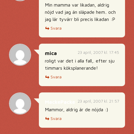
Min mamma var likadan, aldrig
nöjd vad jag än släpade hem.. och
jag lär tyvärr bli precis likadan :P
Svara
23 april, 2007 kl. 17:45
mica
roligt var det i alla fall,. efter sju
timmars köksplanerande!
Svara
23 april, 2007 kl. 21:57
MackePacke
Mammor, aldrig är de nöjda :)
Svara