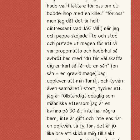
hade varit lättare för oss om du
bodde ihop med en kille!” ”för oss”
men jag då? det är helt
ointressant vad JAG vill!) när jag
och pappa skojade lite och stod
och putade ut magen för att vi
var proppmätta och hade kul så
avbröt han med ”du får väl skaffa
dig en karl så får du en sån” (en
sån = en gravid mage) Jag
upplever att min familj, och tyvärr
även samhället i stort, tycker att
jag är fullständigt oduglig som
människa eftersom jag är en
kvinna på 30 år, inte har några
barn, inte är gift och inte ens har
en pojkvän. Ja fy fan, det är ju
lika bra att skicka mig till slakt