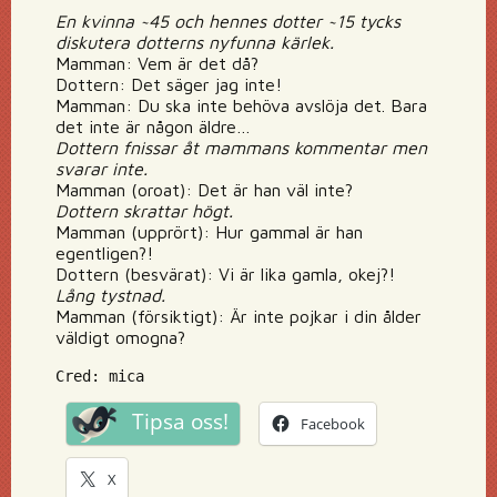
En kvinna ~45 och hennes dotter ~15 tycks
diskutera dotterns nyfunna kärlek.
Mamman: Vem är det då?
Dottern: Det säger jag inte!
Mamman: Du ska inte behöva avslöja det. Bara
det inte är någon äldre…
Dottern fnissar åt mammans kommentar men
svarar inte.
Mamman (oroat): Det är han väl inte?
Dottern skrattar högt.
Mamman (upprört): Hur gammal är han
egentligen?!
Dottern (besvärat): Vi är lika gamla, okej?!
Lång tystnad.
Mamman (försiktigt): Är inte pojkar i din ålder
väldigt omogna?
Cred: mica
Tipsa oss!
Facebook
X