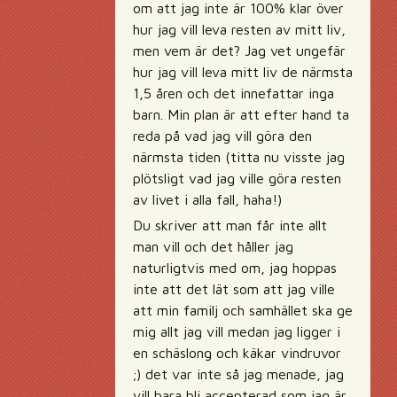
om att jag inte är 100% klar över
hur jag vill leva resten av mitt liv,
men vem är det? Jag vet ungefär
hur jag vill leva mitt liv de närmsta
1,5 åren och det innefattar inga
barn. Min plan är att efter hand ta
reda på vad jag vill göra den
närmsta tiden (titta nu visste jag
plötsligt vad jag ville göra resten
av livet i alla fall, haha!)
Du skriver att man får inte allt
man vill och det håller jag
naturligtvis med om, jag hoppas
inte att det lät som att jag ville
att min familj och samhället ska ge
mig allt jag vill medan jag ligger i
en schäslong och käkar vindruvor
;) det var inte så jag menade, jag
vill bara bli accepterad som jag är