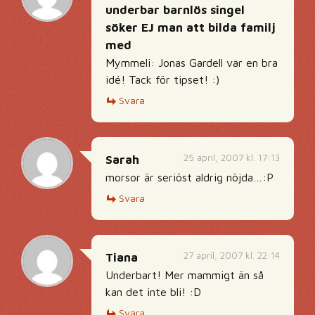
underbar barnlös singel
söker EJ man att bilda familj
med
Mymmeli: Jonas Gardell var en bra
idé! Tack för tipset! :)
Svara
25 april, 2007 kl. 17:13
Sarah
morsor är seriöst aldrig nöjda…:P
Svara
27 april, 2007 kl. 22:14
Tiana
Underbart! Mer mammigt än så
kan det inte bli! :D
Svara