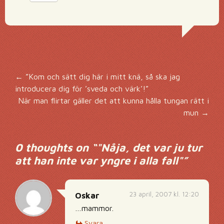
Inläggsnavigering
←
”Kom och sätt dig här i mitt knä, så ska jag
introducera dig för ’sveda och värk’!”
När man flirtar gäller det att kunna hålla tungan rätt i
mun
→
0 thoughts on “
"Nåja, det var ju tur
att han inte var yngre i alla fall"
”
23 april, 2007 kl. 12:20
Oskar
…mammor.
Svara