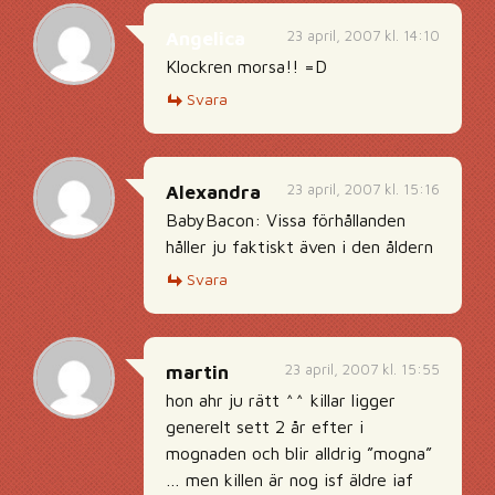
23 april, 2007 kl. 14:10
Angelica
Klockren morsa!! =D
Svara
23 april, 2007 kl. 15:16
Alexandra
BabyBacon: Vissa förhållanden
håller ju faktiskt även i den åldern
Svara
23 april, 2007 kl. 15:55
martin
hon ahr ju rätt ^^ killar ligger
generelt sett 2 år efter i
mognaden och blir alldrig ”mogna”
… men killen är nog isf äldre iaf