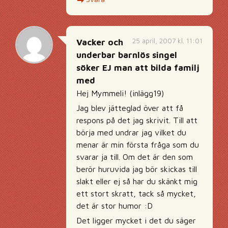
25 april, 2007 kl. 11:01
Vacker och
underbar barnlös singel
söker EJ man att bilda familj
med
Hej Mymmeli! (inlägg19)
Jag blev jätteglad över att få
respons på det jag skrivit. Till att
börja med undrar jag vilket du
menar är min första fråga som du
svarar ja till. Om det är den som
berör huruvida jag bör skickas till
slakt eller ej så har du skänkt mig
ett stort skratt, tack så mycket,
det är stor humor :D
Det ligger mycket i det du säger