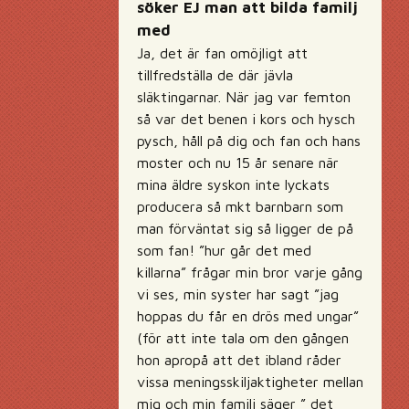
söker EJ man att bilda familj
med
Ja, det är fan omöjligt att
tillfredställa de där jävla
släktingarnar. När jag var femton
så var det benen i kors och hysch
pysch, håll på dig och fan och hans
moster och nu 15 år senare när
mina äldre syskon inte lyckats
producera så mkt barnbarn som
man förväntat sig så ligger de på
som fan! ”hur går det med
killarna” frågar min bror varje gång
vi ses, min syster har sagt ”jag
hoppas du får en drös med ungar”
(för att inte tala om den gången
hon apropå att det ibland råder
vissa meningsskiljaktigheter mellan
mig och min familj säger ” det