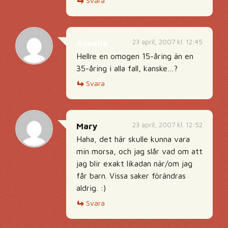
Svara
23 april, 2007 kl. 12:45
Annelie
Hellre en omogen 15-åring än en
35-åring i alla fall, kanske…?
Svara
23 april, 2007 kl. 12:52
Mary
Haha, det här skulle kunna vara
min morsa, och jag slår vad om att
jag blir exakt likadan när/om jag
får barn. Vissa saker förändras
aldrig. :)
Svara