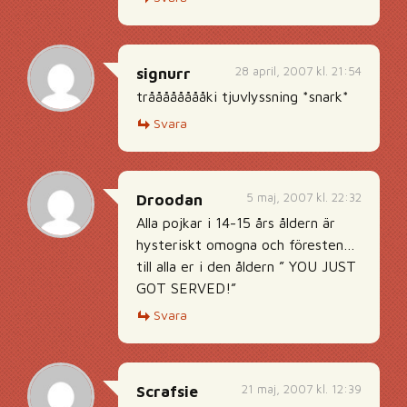
28 april, 2007 kl. 21:54
signurr
trååååååååki tjuvlyssning *snark*
Svara
5 maj, 2007 kl. 22:32
Droodan
Alla pojkar i 14-15 års åldern är
hysteriskt omogna och föresten…
till alla er i den åldern ” YOU JUST
GOT SERVED!”
Svara
21 maj, 2007 kl. 12:39
Scrafsie