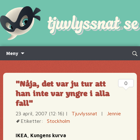
Hoppa
Sök
Meny
till
efte
innehåll
"Nåja, det var ju tur att
0
han inte var yngre i alla
fall"
23 april, 2007 (12:16)
|
Tjuvlyssnat
|
Jennie
Etiketter:
Stockholm
IKEA, Kungens kurva