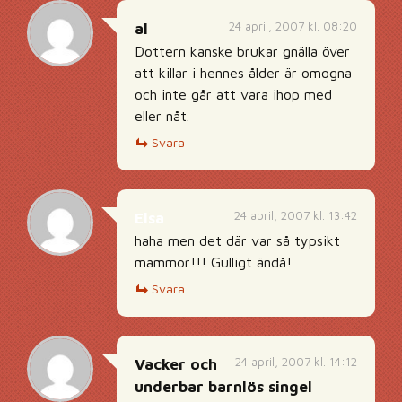
24 april, 2007 kl. 08:20
al
Dottern kanske brukar gnälla över
att killar i hennes ålder är omogna
och inte går att vara ihop med
eller nåt.
Svara
24 april, 2007 kl. 13:42
Elsa
haha men det där var så typsikt
mammor!!! Gulligt ändå!
Svara
24 april, 2007 kl. 14:12
Vacker och
underbar barnlös singel