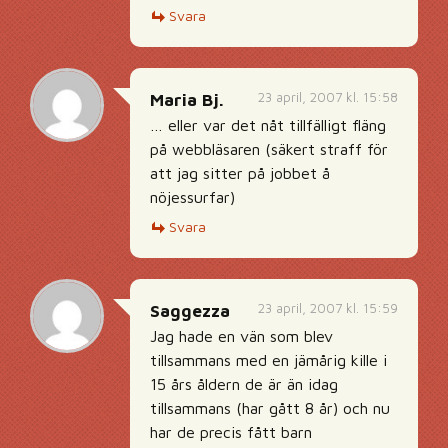
Svara
23 april, 2007 kl. 15:58
Maria Bj.
… eller var det nåt tillfälligt fläng
på webbläsaren (säkert straff för
att jag sitter på jobbet å
nöjessurfar)
Svara
23 april, 2007 kl. 15:59
Saggezza
Jag hade en vän som blev
tillsammans med en jämårig kille i
15 års åldern de är än idag
tillsammans (har gått 8 år) och nu
har de precis fått barn