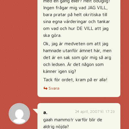
med en gång eller? Helt oduglig!
Ingen frågar mig vad JAG VILL,
bara pratar på helt okritiska till
sina egna värderingar och tankar
om vad och hur DE VILL att jag
ska göra.
Ok, jag är medveten om att jag
hamnade utanför ämnet här, men
det är en sak som gör mig så arg
och ledsen. Är det någon som
känner igen sig?
Tack för ordet, kram på er alla!
Svara
24 april, 2007 kl. 17:23
a.
gaah mammo!r varför blir de
aldrig nöjda?