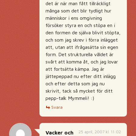
det är när man fått tillräckligt
många som det blir tydligt hur
människor i ens omgivning
försöker styra en och stöpa en i
den formen de själva blivit stöpta,
och som jag skrev i förra inlägget
att, utan att ifrågasätta sin egen
form. Det strukturella våldet är
svårt att komma åt, och jag lovar
att fortsätta kämpa. Jag är
jättepeppad nu efter ditt inlägg
och efter detta som jag nu
skrivit, tack så mycket för ditt
pepp-talk Mymmeli! :)
Svara
25 april, 2007 kl. 11:02
Vacker och