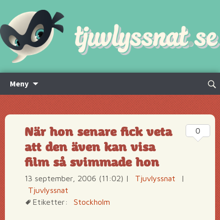
Hoppa
Sök
Meny
till
efte
innehåll
När hon senare fick veta
0
att den även kan visa
film så svimmade hon
13 september, 2006 (11:02)
|
Tjuvlyssnat
|
Tjuvlyssnat
Etiketter:
Stockholm