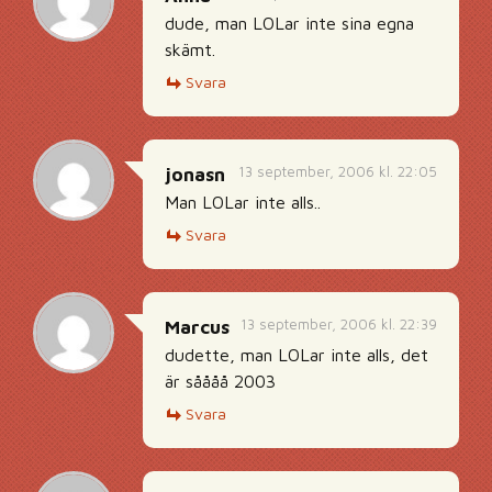
dude, man LOLar inte sina egna
skämt.
Svara
13 september, 2006 kl. 22:05
jonasn
Man LOLar inte alls..
Svara
13 september, 2006 kl. 22:39
Marcus
dudette, man LOLar inte alls, det
är såååå 2003
Svara