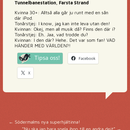
Tunnelbanestation, Farsta Strand
Kvinna 30+: Alltså alla går ju runt med en sån
där iPod.
Tonårstjej: I know, jag kan inte leva utan den!
Kvinnan: Okej, men all musik då? Finns den där i?
Tonårstjej: Eh.. Jaa, vad trodde du?
Kvinnan: I den där? Hehe.. Det var som fan! VAD
HÄNDER MED VÄRLDEN?!
Tipsa oss!
Facebook
X
Inläggsnavigering
←
Södermalms nya superhjältinna!
”Nu ska jag bara spela ihop till en andra dejt”
→