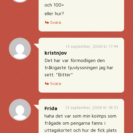
och 100+
eller hur?
Svara
13 september, 2006 kl. 17:44
kristnjov
Det har var förmodligen den
tråkigaste tjuvlyssningen jag har
sett. *Bitter*
Svara
13 september, 2006 kl. 18:51
Frida
haha det var som min koimps som
frågade om pengarna fanns i
uttagskortet och hur de fick plats