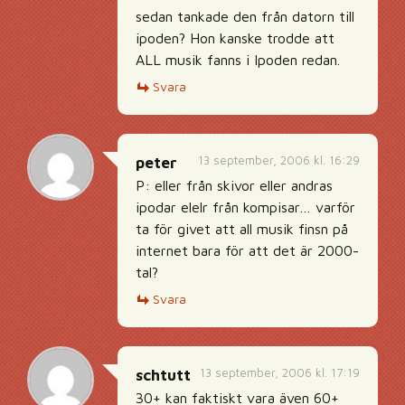
sedan tankade den från datorn till
ipoden? Hon kanske trodde att
ALL musik fanns i Ipoden redan.
Svara
13 september, 2006 kl. 16:29
peter
P: eller från skivor eller andras
ipodar elelr från kompisar… varför
ta för givet att all musik finsn på
internet bara för att det är 2000-
tal?
Svara
13 september, 2006 kl. 17:19
schtutt
30+ kan faktiskt vara även 60+