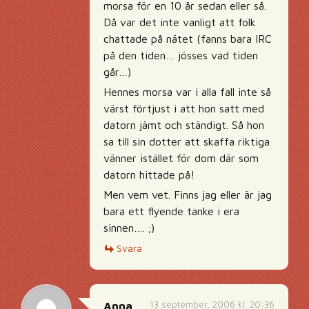
morsa för en 10 år sedan eller så.
Då var det inte vanligt att folk
chattade på nätet (fanns bara IRC
på den tiden… jösses vad tiden
går…)
Hennes morsa var i alla fall inte så
värst förtjust i att hon satt med
datorn jämt och ständigt. Så hon
sa till sin dotter att skaffa riktiga
vänner istället för dom där som
datorn hittade på!
Men vem vet. Finns jag eller är jag
bara ett flyende tanke i era
sinnen…. ;)
Svara
13 september, 2006 kl. 20:36
Anna