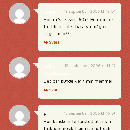
13 september, 2006 kl. 13:54
Anna
Hon måste varit 60+! Hon kanske
trodde att det bara var någon
slags radio??
Svara
13 september, 2006 kl. 14:17
felix
reychman
Det där kunde varit min mamma!
Svara
13 september, 2006 kl. 15:34
P
Hon kanske inte förstod att man
tankade musik från internet och