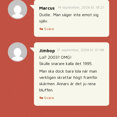
14 september, 2006 kl. 18:21
Marcus
Dudie.. Man säger inte emot sig
själv.
Svara
21 september, 2006 kl. 01:48
Jimbop
Lol? 2003? OMG!
Skulle snarare kalla det 1995.
Man ska dock bara lola när man
verkligen skrattar högt framför
skärmen. Annars är det ju rena
bluffen.
Svara