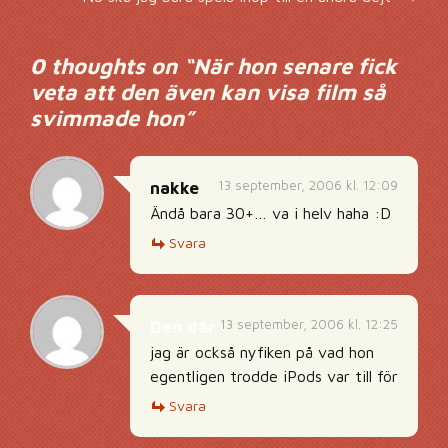
0 thoughts on “
När hon senare fick
veta att den även kan visa film så
svimmade hon
”
13 september, 2006 kl. 12:09
nakke
Ändå bara 30+… va i helv haha :D
Svara
13 september, 2006 kl. 12:25
Den där
jag är också nyfiken på vad hon
egentligen trodde iPods var till för
Svara