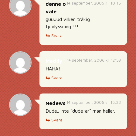
14 september, 2006 kl. 10:15
danne o
vale
guuuud vilken tråkig
tjuvlyssning!!!!
Svara
14 september, 2006 kl. 12:53
Maddy
HAHA!
Svara
14 september, 2006 kl. 15:28
Nedews
Dude.. inte ”dude:ar” man heller.
Svara