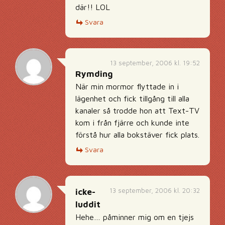
där!! LOL
Svara
13 september, 2006 kl. 19:52
Rymding
När min mormor flyttade in i
lägenhet och fick tillgång till alla
kanaler så trodde hon att Text-TV
kom i från fjärre och kunde inte
förstå hur alla bokstäver fick plats.
Svara
13 september, 2006 kl. 20:32
icke-
luddit
Hehe… påminner mig om en tjejs