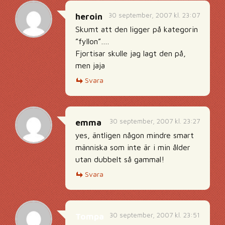
30 september, 2007 kl. 23:07
heroin
Skumt att den ligger på kategorin
”fyllon”….
Fjortisar skulle jag lagt den på,
men jaja
Svara
30 september, 2007 kl. 23:27
emma
yes, äntligen någon mindre smart
människa som inte är i min ålder
utan dubbelt så gammal!
Svara
30 september, 2007 kl. 23:51
Tompa