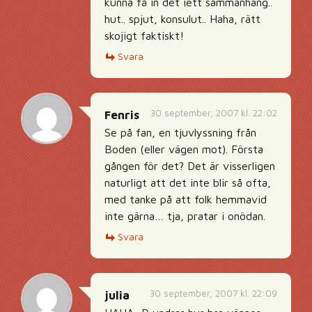
kunna få in det iett sammanhang..
hut.. spjut, konsulut.. Haha, rätt
skojigt faktiskt!
Svara
30 september, 2007 kl. 22:02
Fenris
Se på fan, en tjuvlyssning från
Boden (eller vägen mot). Första
gången för det? Det är visserligen
naturligt att det inte blir så ofta,
med tanke på att folk hemmavid
inte gärna… tja, pratar i onödan.
Svara
30 september, 2007 kl. 22:09
julia