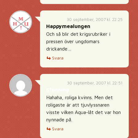
30 september, 2007 kl. 22:25
Happymealungen
Och så blir det krigsrubriker i
pressen över ungdomars
drickande…
Svara
30 september, 2007 kl. 22:51
Stunning
Hahaha, roliga kvinns. Men det
roligaste är att tjuvlyssnaren
visste vilken Aqua-låt det var hon
nynnade på.
Svara