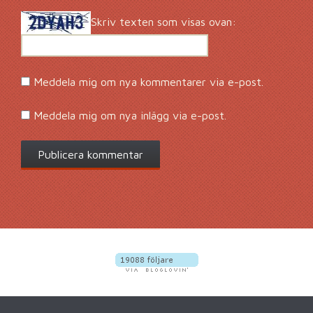
Skriv texten som visas ovan:
Meddela mig om nya kommentarer via e-post.
Meddela mig om nya inlägg via e-post.