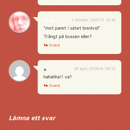
1 oktober, 2007 kl. 19:34
Arla
”mot paret i sätet bredvid”
Trångt på bussen eller?
Svara
28 april, 2008 kl. 09:23
>
hahahha!! va?
Svara
Lämna ett svar