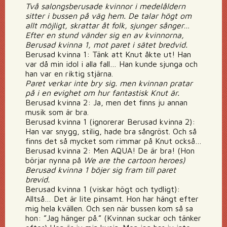
Två salongsberusade kvinnor i medelåldern
sitter i bussen på väg hem. De talar högt om
allt möjligt, skrattar åt folk, sjunger sånger…
Efter en stund vänder sig en av kvinnorna,
Berusad kvinna 1, mot paret i sätet bredvid.
Berusad kvinna 1: Tänk att Knut åkte ut! Han
var då min idol i alla fall… Han kunde sjunga och
han var en riktig stjärna.
Paret verkar inte bry sig. men kvinnan pratar
på i en evighet om hur fantastisk Knut är.
Berusad kvinna 2: Ja, men det finns ju annan
musik som är bra.
Berusad kvinna 1 (ignorerar Berusad kvinna 2):
Han var snygg, stilig, hade bra sångröst. Och så
finns det så mycket som rimmar på Knut också…
Berusad kvinna 2: Men AQUA! De är bra! (Hon
börjar nynna på
We are the cartoon heroes)
Berusad kvinna 1 böjer sig fram till paret
brevid.
Berusad kvinna 1 (viskar högt och tydligt):
Alltså… Det är lite pinsamt. Hon har hängt efter
mig hela kvällen. Och sen när bussen kom så sa
hon: ”Jag hänger på.” (Kvinnan suckar och tänker