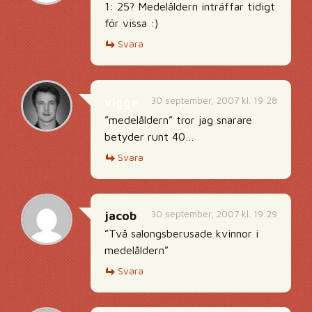
1: 25? Medelåldern inträffar tidigt
för vissa :)
Svara
30 september, 2007 kl. 19:28
vigge
”medelåldern” tror jag snarare
betyder runt 40…
Svara
30 september, 2007 kl. 19:29
jacob
”Två salongsberusade kvinnor i
medelåldern”
Svara