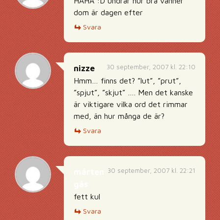
HAHA :D undrar hur bra vänner
dom är dagen efter
Svara
30 september, 2007 kl. 22:10
nizze
Hmm… finns det? ”lut”, ”prut”,
”spjut”, ”skjut” …. Men det kanske
är viktigare vilka ord det rimmar
med, än hur många de är?
Svara
30 september, 2007 kl. 22:21
mårten
gås
fett kul
Svara