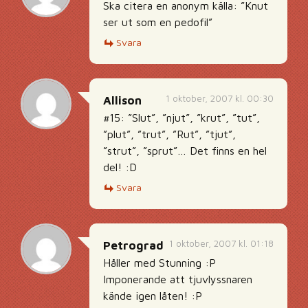
Ska citera en anonym källa: ”Knut
ser ut som en pedofil”
Svara
1 oktober, 2007 kl. 00:30
Allison
#15: ”Slut”, ”njut”, ”krut”, ”tut”,
”plut”, ”trut”, ”Rut”, ”tjut”,
”strut”, ”sprut”… Det finns en hel
del! :D
Svara
1 oktober, 2007 kl. 01:18
Petrograd
Håller med Stunning :P
Imponerande att tjuvlyssnaren
kände igen låten! :P