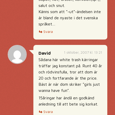
salut och snut.
Känns som att ”-ut”-ändelsen inte
är bland de nyaste i det svenska
språket…
Svara
1 oktober, 2007 kl. 13:21
David
Sådana här white trash kärringar
träffar jag konstant på. Runt 40 år
och rödvinsfulla, tror att dom är
20 och fortfarande är the price.
Bäst är när dom skriker ”girls just
wanna have fun”.
15åringar har ändå en godkänd
anledning till att bete sig korkat.
Svara