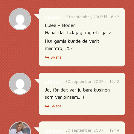
30 september, 2007 kl. 18:42
Muddi
Luleå – Boden
Haha, där fick jag mig ett garv!
Hur gamla kunde de varit
månntro, 25?
Svara
30 september, 2007 kl. 19:12
Ellinor
Jo, för det var ju bara kusinen
som var pinsam.. ;)
Svara
30 september, 2007 kl. 19:14
Zachary