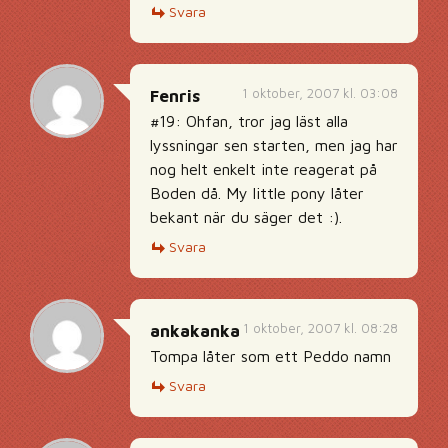
Svara
1 oktober, 2007 kl. 03:08
Fenris
#19: Ohfan, tror jag läst alla
lyssningar sen starten, men jag har
nog helt enkelt inte reagerat på
Boden då. My little pony låter
bekant när du säger det :).
Svara
1 oktober, 2007 kl. 08:28
ankakanka
Tompa låter som ett Peddo namn
Svara