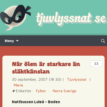
Hoppa
Sök
Meny
till
efte
innehåll
När ölen är starkare än
33
släktkänslan
30 september, 2007 (18:30)
|
Tjuvlyssnat
|
Marie
Etiketter:
Fyllon
·
Norra Sverige
Nattbussen Luleå – Boden