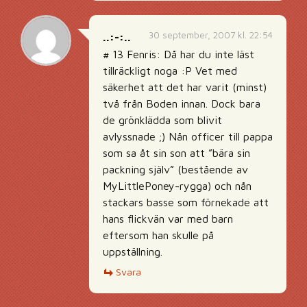
30 september, 2007 kl. 22:54
..:-:..
# 13 Fenris: Då har du inte läst
tillräckligt noga :P Vet med
säkerhet att det har varit (minst)
två från Boden innan. Dock bara
de grönklädda som blivit
avlyssnade ;) Nån officer till pappa
som sa åt sin son att ”bära sin
packning själv” (bestående av
MyLittlePoney-rygga) och nån
stackars basse som förnekade att
hans flickvän var med barn
eftersom han skulle på
uppställning.
Svara