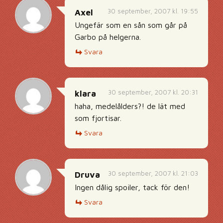
30 september, 2007 kl. 19:55
Axel
Ungefär som en sån som går på
Garbo på helgerna.
Svara
30 september, 2007 kl. 20:31
klara
haha, medelålders?! de lät med
som fjortisar.
Svara
30 september, 2007 kl. 21:03
Druva
Ingen dålig spoiler, tack för den!
Svara