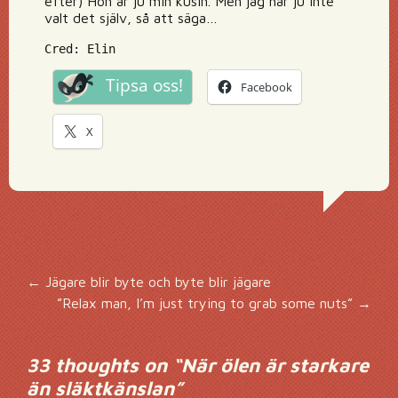
efter) Hon är ju min kusin. Men jag har ju inte
valt det själv, så att säga…
Cred: Elin
Tipsa oss!
Facebook
X
Inläggsnavigering
←
Jägare blir byte och byte blir jägare
”Relax man, I’m just trying to grab some nuts”
→
33 thoughts on “
När ölen är starkare
än släktkänslan
”