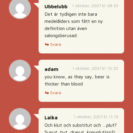
1 oktober, 2007 kl. 08:53
Ubbelubb
Det är tydligen inte bara
medelålders som fått en ny
definition utan även
salongsberusad.
Svara
1 oktober, 2007 kl. 10:20
adam
you know, as they say, beer is
thicker than blood
Svara
1 oktober, 2007 kl. 11:19
Laika
Och klut och substitut och …plut?
Suput, hut, drasut, konvolut(sp?),