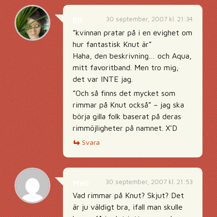
30 september, 2007 kl. 21:34
Ell
”kvinnan pratar på i en evighet om
hur fantastisk Knut är”
Haha, den beskrivning… och Aqua,
mitt favoritband. Men tro mig,
det var INTE jag.
”Och så finns det mycket som
rimmar på Knut också” – jag ska
börja gilla folk baserat på deras
rimmöjligheter på namnet. X’D
Svara
30 september, 2007 kl. 21:53
Meli
Vad rimmar på Knut? Skjut? Det
är ju väldigt bra, ifall man skulle