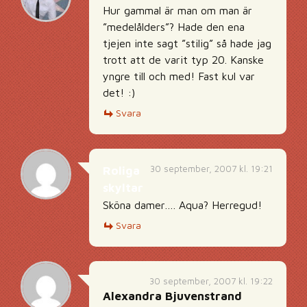
Hur gammal är man om man är
”medelålders”? Hade den ena
tjejen inte sagt ”stilig” så hade jag
trott att de varit typ 20. Kanske
yngre till och med! Fast kul var
det! :)
Svara
30 september, 2007 kl. 19:21
Roliga
skyltar
Sköna damer…. Aqua? Herregud!
Svara
30 september, 2007 kl. 19:22
Alexandra Bjuvenstrand