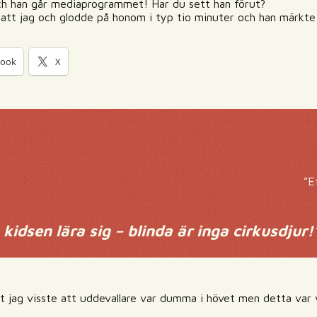
d och han går mediaprogrammet! Har du sett han förut?
å satt jag och glodde på honom i typ tio minuter och han märkte
book
X
”E
kidsen lära sig – blinda är inga cirkusdjur!
tt jag visste att uddevallare var dumma i hövet men detta var 