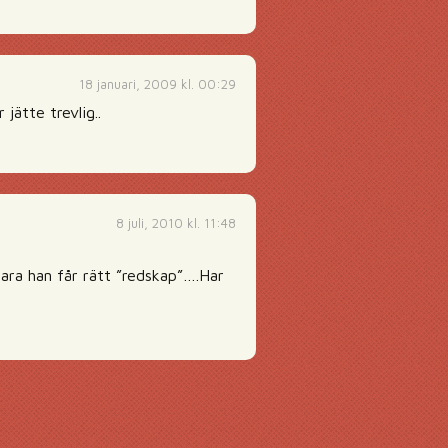
18 januari, 2009 kl. 00:29
jätte trevlig..
8 juli, 2010 kl. 11:48
ara han får rätt ”redskap”….Har
g