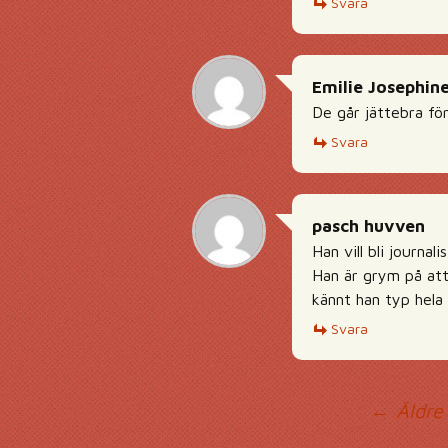
Svara
Emilie Josephin
De går jättebra för
Svara
pasch huvven
Han vill bli journa
Han är grym på att
kännt han typ hela 
Svara
Ko
← Äldre