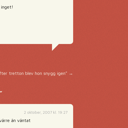
 inget!
fter tretton blev hon snygg igen”
→
”
2 oktober, 2007 kl. 19:27
värre än väntat