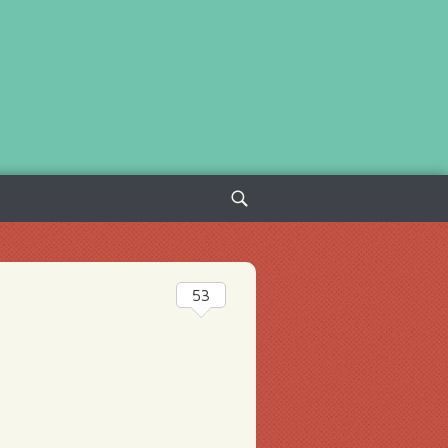
Sök
efter:
53