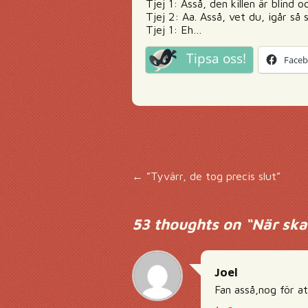
Tjej 1: Asså, den killen är blin
Tjej 2: Aa. Asså, vet du, igår s
Tjej 1: Eh…
Tipsa oss!
Face
Inläggsnavigering
←
”Tyvärr, de tog precis slut”
53 thoughts on “
När ska 
Joel
Fan asså,nog för a