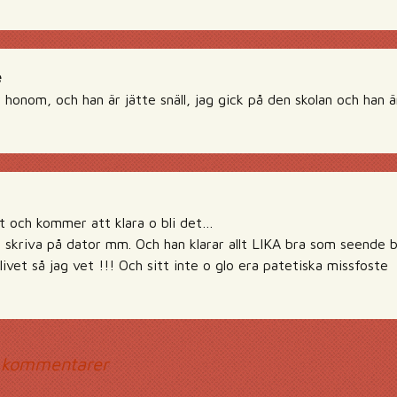
e
 honom, och han är jätte snäll, jag gick på den skolan och han är 
list och kommer att klara o bli det…
 skriva på dator mm. Och han klarar allt LIKA bra som seende b
livet så jag vet !!! Och sitt inte o glo era patetiska missfoste
mmentarsnavigerin
 kommentarer