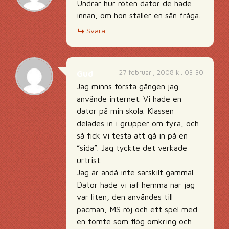
Undrar hur röten dator de hade
innan, om hon ställer en sån fråga.
Svara
27 februari, 2008 kl. 03:30
Gud
Jag minns första gången jag
använde internet. Vi hade en
dator på min skola. Klassen
delades in i grupper om fyra, och
så fick vi testa att gå in på en
”sida”. Jag tyckte det verkade
urtrist.
Jag är ändå inte särskilt gammal.
Dator hade vi iaf hemma när jag
var liten, den användes till
pacman, MS röj och ett spel med
en tomte som flög omkring och