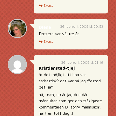
Svara
26 februari, 2008 kl. 20:53
Diana
Dottern var väl tre år.
Svara
26 februari, 2008 kl. 21:16
Kristianstad-tjej
är det möjligt att hon var
sarkastisk? det var så jag förstod
det, iaf.
nä, usch, nu är jag den där
människan som ger den tråkigaste
kommentaren D: sorry människor,
haft en tuff dag ;)