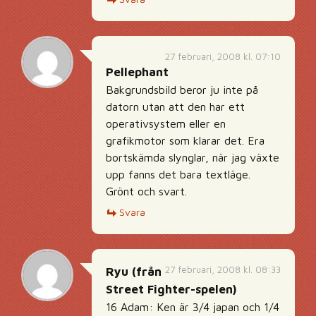
27 februari, 2008 kl. 07:10
Pellephant
Bakgrundsbild beror ju inte på
datorn utan att den har ett
operativsystem eller en
grafikmotor som klarar det. Era
bortskämda slynglar, när jag växte
upp fanns det bara textläge.
Grönt och svart.
Svara
27 februari, 2008 kl. 08:33
Ryu (från
Street Fighter-spelen)
16 Adam: Ken är 3/4 japan och 1/4