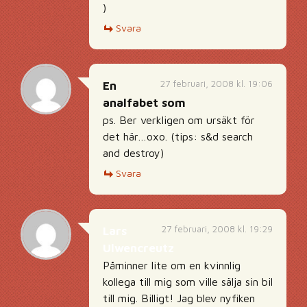
)
Svara
27 februari, 2008 kl. 19:06
En
analfabet som
ps. Ber verkligen om ursäkt för
det här…oxo. (tips: s&d search
and destroy)
Svara
27 februari, 2008 kl. 19:29
Lars
Ulwencreutz
Påminner lite om en kvinnlig
kollega till mig som ville sälja sin bil
till mig. Billigt! Jag blev nyfiken