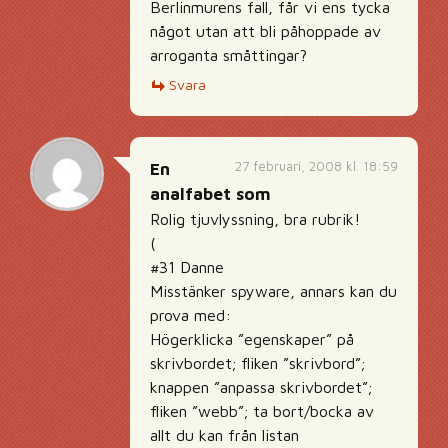
Berlinmurens fall, får vi ens tycka
något utan att bli påhoppade av
arroganta småttingar?
Svara
27 februari, 2008 kl. 18:59
En
analfabet som
Rolig tjuvlyssning, bra rubrik!
(
#31 Danne
Misstänker spyware, annars kan du
prova med:
Högerklicka ”egenskaper” på
skrivbordet; fliken ”skrivbord”;
knappen ”anpassa skrivbordet”;
fliken ”webb”; ta bort/bocka av
allt du kan från listan