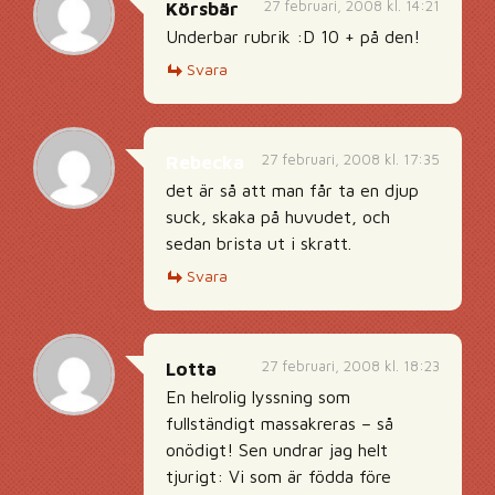
27 februari, 2008 kl. 14:21
Körsbär
Underbar rubrik :D 10 + på den!
Svara
27 februari, 2008 kl. 17:35
Rebecka
det är så att man får ta en djup
suck, skaka på huvudet, och
sedan brista ut i skratt.
Svara
27 februari, 2008 kl. 18:23
Lotta
En helrolig lyssning som
fullständigt massakreras – så
onödigt! Sen undrar jag helt
tjurigt: Vi som är födda före