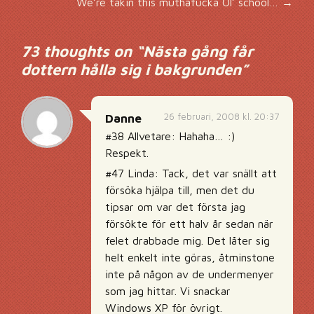
We’re takin this muthafucka Ol’ school…
→
73 thoughts on “
Nästa gång får
dottern hålla sig i bakgrunden
”
26 februari, 2008 kl. 20:37
Danne
#38 Allvetare: Hahaha… :)
Respekt.
#47 Linda: Tack, det var snällt att
försöka hjälpa till, men det du
tipsar om var det första jag
försökte för ett halv år sedan när
felet drabbade mig. Det låter sig
helt enkelt inte göras, åtminstone
inte på någon av de undermenyer
som jag hittar. Vi snackar
Windows XP för övrigt.