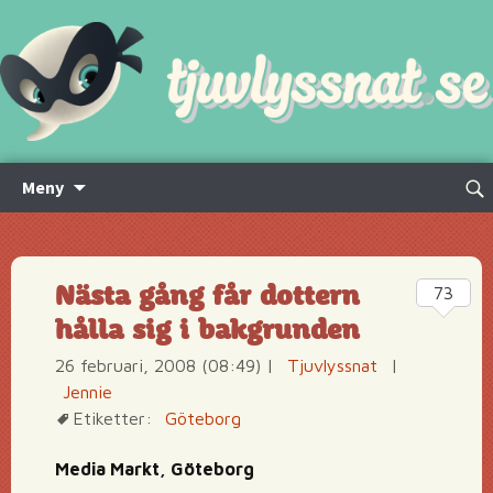
Hoppa
Sök
Meny
till
efte
innehåll
Nästa gång får dottern
73
hålla sig i bakgrunden
26 februari, 2008 (08:49)
|
Tjuvlyssnat
|
Jennie
Etiketter:
Göteborg
Media Markt, Göteborg