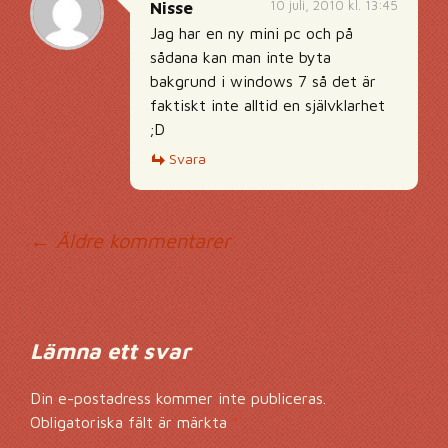
10 juli, 2010 kl. 13:45
Nisse
Jag har en ny mini pc och på
sådana kan man inte byta
bakgrund i windows 7 så det är
faktiskt inte alltid en självklarhet
;D
Svara
Kommentarsnavig
← Äldre kommentarer
Lämna ett svar
Din e-postadress kommer inte publiceras.
Obligatoriska fält är märkta
*