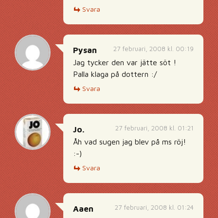
Svara
27 februari, 2008 kl. 00:19
Pysan
Jag tycker den var jätte söt !
Palla klaga på dottern :/
Svara
27 februari, 2008 kl. 01:21
Jo.
Åh vad sugen jag blev på ms röj!
:-)
Svara
27 februari, 2008 kl. 01:24
Aaen