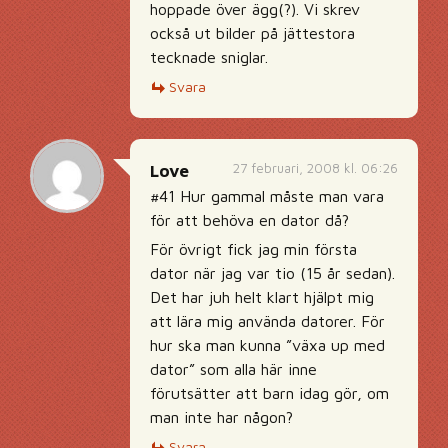
hoppade över ägg(?). Vi skrev
också ut bilder på jättestora
tecknade sniglar.
Svara
27 februari, 2008 kl. 06:26
Love
#41 Hur gammal måste man vara
för att behöva en dator då?
För övrigt fick jag min första
dator när jag var tio (15 år sedan).
Det har juh helt klart hjälpt mig
att lära mig använda datorer. För
hur ska man kunna ”växa up med
dator” som alla här inne
förutsätter att barn idag gör, om
man inte har någon?
Svara