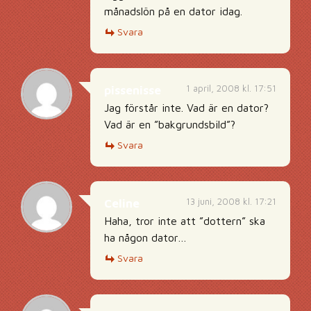
månadslön på en dator idag.
Svara
1 april, 2008 kl. 17:51
pissenisse
Jag förstår inte. Vad är en dator?
Vad är en ”bakgrundsbild”?
Svara
13 juni, 2008 kl. 17:21
Celine
Haha, tror inte att ”dottern” ska
ha någon dator…
Svara