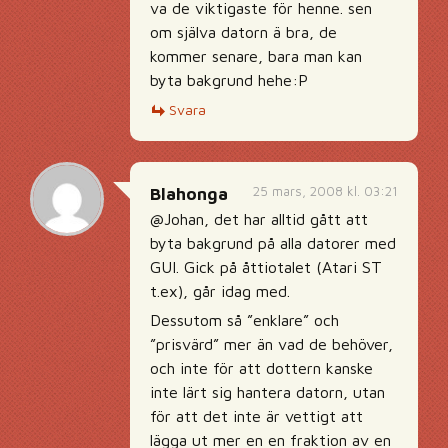
va de viktigaste för henne. sen
om själva datorn ä bra, de
kommer senare, bara man kan
byta bakgrund hehe:P
Svara
25 mars, 2008 kl. 03:21
Blahonga
@Johan, det har alltid gått att
byta bakgrund på alla datorer med
GUI. Gick på åttiotalet (Atari ST
t.ex), går idag med.
Dessutom så ”enklare” och
”prisvärd” mer än vad de behöver,
och inte för att dottern kanske
inte lärt sig hantera datorn, utan
för att det inte är vettigt att
lägga ut mer en en fraktion av en