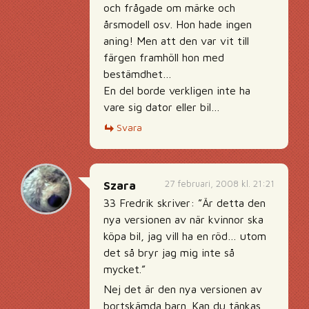
och frågade om märke och
årsmodell osv. Hon hade ingen
aning! Men att den var vit till
färgen framhöll hon med
bestämdhet…
En del borde verkligen inte ha
vare sig dator eller bil…
Svara
27 februari, 2008 kl. 21:21
Szara
33 Fredrik skriver: ”Är detta den
nya versionen av när kvinnor ska
köpa bil, jag vill ha en röd… utom
det så bryr jag mig inte så
mycket.”
Nej det är den nya versionen av
bortskämda barn. Kan du tänkas