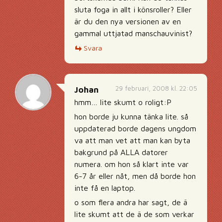
sluta foga in allt i könsroller? Eller
är du den nya versionen av en
gammal uttjatad manschauvinist?
Svara
29 februari, 2008 kl. 22:05
Johan
hmm… lite skumt o roligt:P
hon borde ju kunna tänka lite. så
uppdaterad borde dagens ungdom
va att man vet att man kan byta
bakgrund på ALLA datorer
numera. om hon så klart inte var
6-7 år eller nåt, men då borde hon
inte få en laptop.
o som flera andra har sagt, de ä
lite skumt att de ä de som verkar