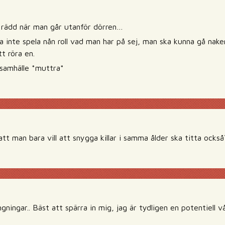
 rädd när man går utanför dörren…
a inte spela nån roll vad man har på sej, man ska kunna gå nake
t röra en.
a samhälle *muttra*
att man bara vill att snygga killar i samma ålder ska titta också
gningar.. Bäst att spärra in mig, jag är tydligen en potentiell v