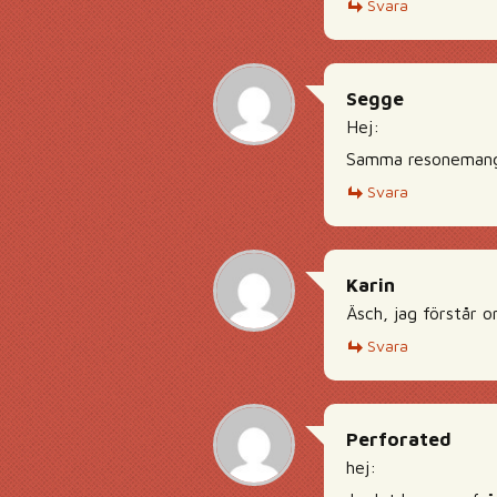
Svara
Segge
Hej:
Samma resonemang s
Svara
Karin
Äsch, jag förstår o
Svara
Perforated
hej: