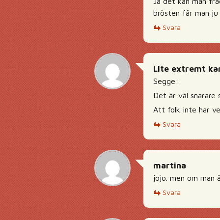
Ja det kan man fråg
brösten får man ju
Svara
Lite extremt ka
Segge:
Det är väl snarare 
Att folk inte har ve
Svara
martina
jojo. men om man är
Svara