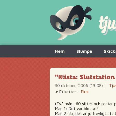
Hoppa
Hem
Slumpa
Skick
till
innehåll
"Nästa: Slutstation
30 oktober, 2006 (19:08)
|
Tju
Etiketter:
Plus
(Två män ~60 sitter och pratar p
Man 1: Det var blottat!
Man 2: Ja, det är ju trevligt att t