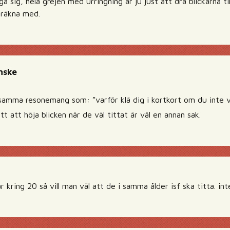
a sig, hela grejen med urringning är ju just att dra blickarna ti
 räkna med.
nske
samma resonemang som: ”varför klä dig i kortkort om du inte vill
tt att höja blicken när de väl tittat är väl en annan sak.
 kring 20 så vill man väl att de i samma ålder isf ska titta. i