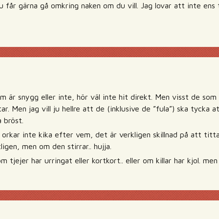
 får gärna gå omkring naken om du vill. Jag lovar att inte ens 
är snygg eller inte, hör väl inte hit direkt. Men visst de som 
tar. Men jag vill ju hellre att de (inklusive de ”fula”) ska tycka at
a bröst.
orkar inte kika efter vem, det är verkligen skillnad på att titt
ligen, men om den stirrar.. hujja.
 tjejer har urringat eller kortkort.. eller om killar har kjol. me