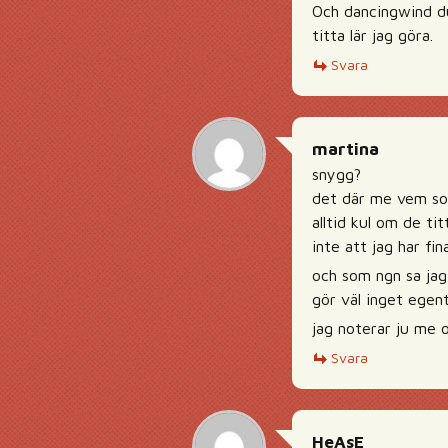
Och dancingwind du
titta lär jag göra.
Svara
martina
snygg?
det där me vem som 
alltid kul om de tit
inte att jag har fin
och som ngn sa jag 
gör väl inget egent
jag noterar ju me om
Svara
HeAsE