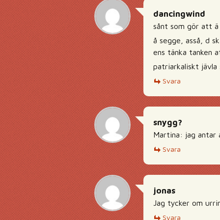
dancingwind
sånt som gör att ä
å segge, asså, d sk
ens tänka tanken at
patriarkaliskt jävl
Svara
snygg?
Martina: jag antar 
Svara
jonas
Jag tycker om urrin
Svara