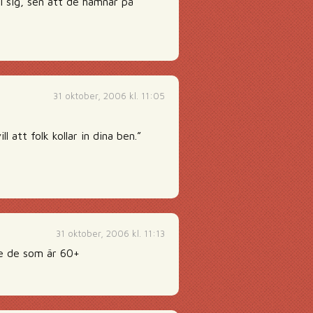
ll sig, sen att de hamnar på
31 oktober, 2006 kl. 11:05
 att folk kollar in dina ben.”
31 oktober, 2006 kl. 11:13
nte de som är 60+