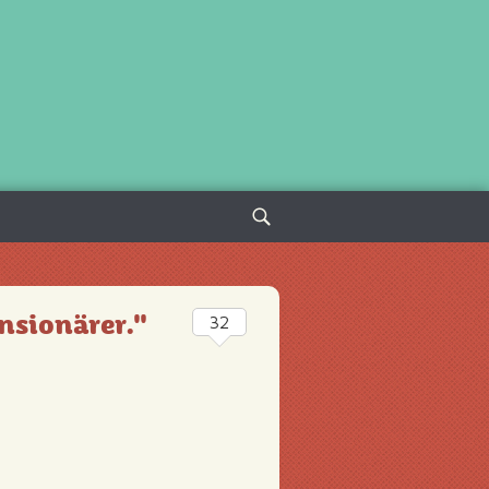
Sök
efter:
ensionärer."
32