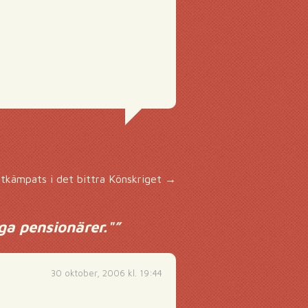
utkämpats i det bittra Könskriget
→
ga pensionärer."
”
30 oktober, 2006 kl. 19:44