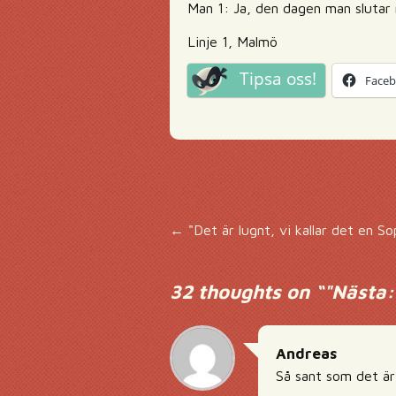
Man 1: Ja, den dagen man slutar 
Linje 1, Malmö
Tipsa oss!
Face
Inläggsnavigering
←
"Det är lugnt, vi kallar det en So
32 thoughts on “
"Nästa:
Andreas
Så sant som det är