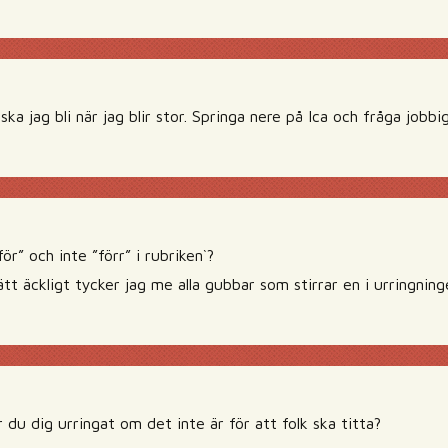
a jag bli när jag blir stor. Springa nere på Ica och fråga jobbi
ör” och inte ”förr” i rubriken`?
ätt äckligt tycker jag me alla gubbar som stirrar en i urringninge
r du dig urringat om det inte är för att folk ska titta?