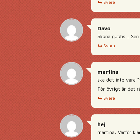
Svara
Davo
Sköna gubbs… Sån sk
Svara
martina
ska det inte vara ”f
För övrigt är det r
Svara
hej
martina: Varför klä