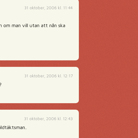
31 oktober, 2006 kl. 11:44
n om man vill utan att nån ska
31 oktober, 2006 kl. 12:17
?
31 oktober, 2006 kl. 12:43
åldtäktsman..