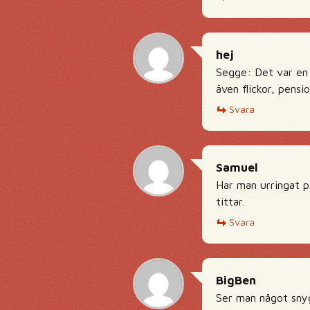
hej
Segge: Det var en k
även flickor, pensi
Svara
Samuel
Har man urringat på
tittar.
Svara
BigBen
Ser man något snygg