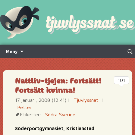
Hoppa
Sök
Meny
till
efte
innehåll
Nattliv-tjejen: Fortsätt!
101
Fortsätt kvinna!
17 januari, 2008 (12:41)
|
Tjuvlyssnat
|
Petter
Etiketter:
Södra Sverige
Söderportgymnasiet, Kristianstad