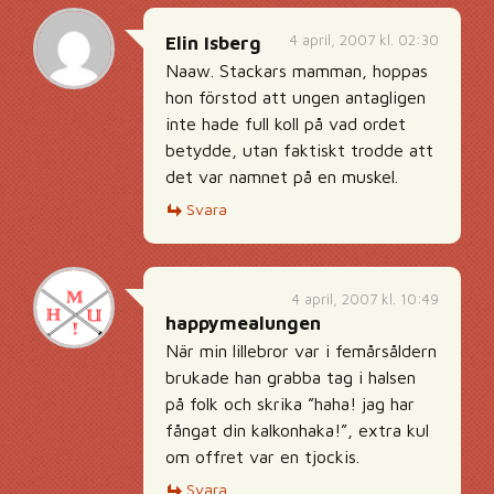
4 april, 2007 kl. 02:30
Elin Isberg
Naaw. Stackars mamman, hoppas
hon förstod att ungen antagligen
inte hade full koll på vad ordet
betydde, utan faktiskt trodde att
det var namnet på en muskel.
Svara
4 april, 2007 kl. 10:49
happymealungen
När min lillebror var i femårsåldern
brukade han grabba tag i halsen
på folk och skrika ”haha! jag har
fångat din kalkonhaka!”, extra kul
om offret var en tjockis.
Svara