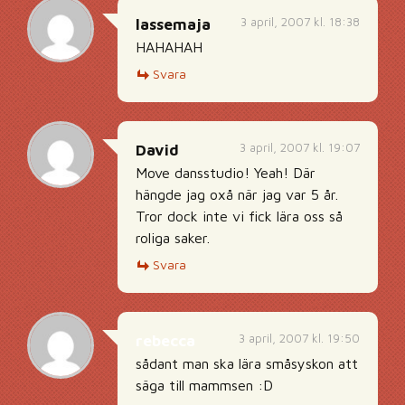
3 april, 2007 kl. 18:38
lassemaja
HAHAHAH
Svara
3 april, 2007 kl. 19:07
David
Move dansstudio! Yeah! Där
hängde jag oxå när jag var 5 år.
Tror dock inte vi fick lära oss så
roliga saker.
Svara
3 april, 2007 kl. 19:50
rebecca
sådant man ska lära småsyskon att
säga till mammsen :D