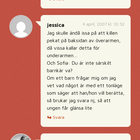
4 april, 2007 kl. 10:52
jessica
Jag skulle ändå issa på att killen
pekat på baksidan av överarmen,
då vissa kallar detta för
underarmen…
Och Sofia: Du är inte särskilt
barnkär va?
Om ett barn frågar mig om jag
vet vad något är med ett tonläge
som säger att han/hon vill berätta,
så brukar jag svara nj, så att
ungen får glänsa lite
Svara