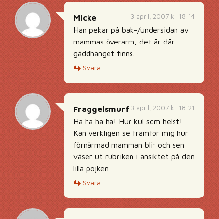
3 april, 2007 kl. 18:14
Micke
Han pekar på bak-/undersidan av
mammas överarm, det är där
gäddhänget finns.
Svara
3 april, 2007 kl. 18:21
Fraggelsmurf
Ha ha ha ha! Hur kul som helst!
Kan verkligen se framför mig hur
förnärmad mamman blir och sen
väser ut rubriken i ansiktet på den
lilla pojken.
Svara