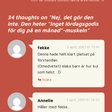
34 thoughts on “
Nej, det gör den
inte. Den heter ”Inget lördagsgodis
för dig på en månad”-muskeln
”
3 april, 2007 kl. 15:41
fekke
Denna hade helt klart platsat på
förstasidan.
(Omedvetet) elaka barn är hur kul
som helst. :D
Svara
3 april, 2007 kl. 16:01
Annelie
Håller med fekke…