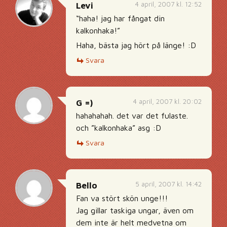
4 april, 2007 kl. 12:52
Levi
“haha! jag har fångat din
kalkonhaka!”
Haha, bästa jag hört på länge! :D
Svara
4 april, 2007 kl. 20:02
G =)
hahahahah. det var det fulaste.
och ”kalkonhaka” asg :D
Svara
5 april, 2007 kl. 14:42
Bello
Fan va stört skön unge!!!
Jag gillar taskiga ungar, även om
dem inte är helt medvetna om