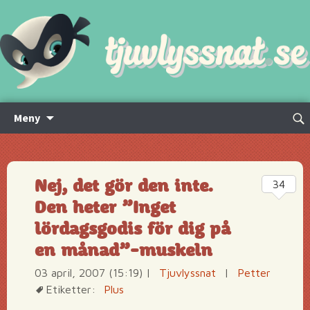
Hoppa
Sök
Meny
till
efte
innehåll
Nej, det gör den inte.
34
Den heter ”Inget
lördagsgodis för dig på
en månad”-muskeln
03 april, 2007 (15:19)
|
Tjuvlyssnat
|
Petter
Etiketter:
Plus