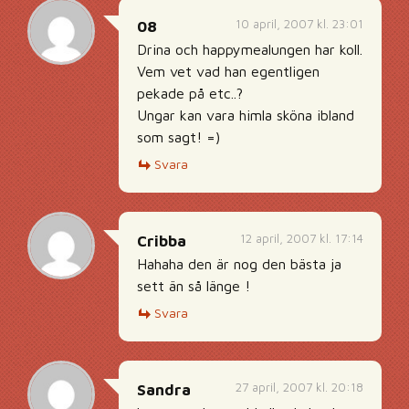
10 april, 2007 kl. 23:01
08
Drina och happymealungen har koll.
Vem vet vad han egentligen
pekade på etc..?
Ungar kan vara himla sköna ibland
som sagt! =)
Svara
12 april, 2007 kl. 17:14
Cribba
Hahaha den är nog den bästa ja
sett än så länge !
Svara
27 april, 2007 kl. 20:18
Sandra