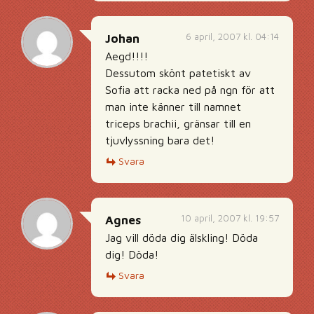
6 april, 2007 kl. 04:14
Johan
Aegd!!!!
Dessutom skönt patetiskt av
Sofia att racka ned på ngn för att
man inte känner till namnet
triceps brachii, gränsar till en
tjuvlyssning bara det!
Svara
10 april, 2007 kl. 19:57
Agnes
Jag vill döda dig älskling! Döda
dig! Döda!
Svara