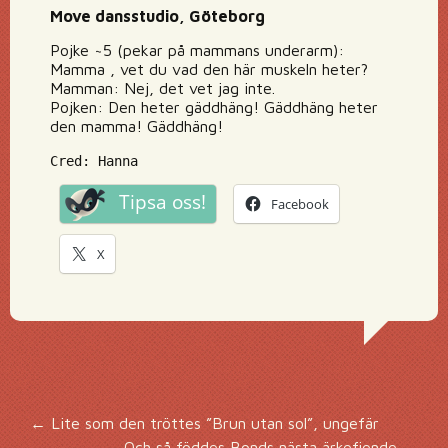
Move dansstudio, Göteborg
Pojke ~5 (pekar på mammans underarm):
Mamma , vet du vad den här muskeln heter?
Mamman: Nej, det vet jag inte.
Pojken: Den heter gäddhäng! Gäddhäng heter
den mamma! Gäddhäng!
Cred: Hanna
Tipsa oss!
Facebook
X
Inläggsnavigering
←
Lite som den tröttes ”Brun utan sol”, ungefär
Och så föddes Bonds nästa ärkefiende
→