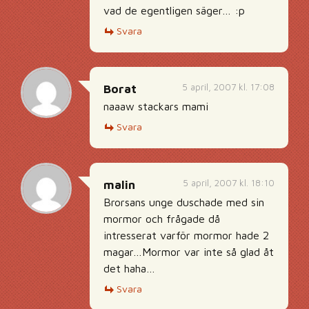
vad de egentligen säger… :p
Svara
5 april, 2007 kl. 17:08
Borat
naaaw stackars mami
Svara
5 april, 2007 kl. 18:10
malin
Brorsans unge duschade med sin
mormor och frågade då
intresserat varför mormor hade 2
magar…Mormor var inte så glad åt
det haha…
Svara