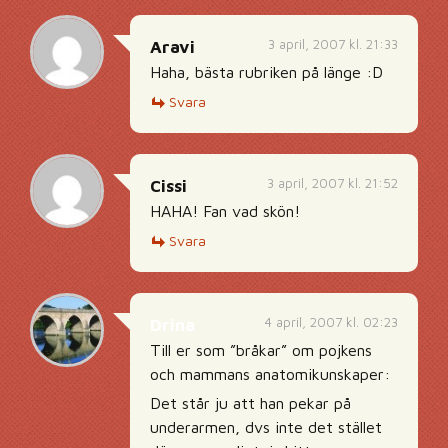
3 april, 2007 kl. 21:33
Aravi
Haha, bästa rubriken på länge :D
Svara
3 april, 2007 kl. 21:52
Cissi
HAHA! Fan vad skön!
Svara
4 april, 2007 kl. 02:23
Drina
Till er som ”bråkar” om pojkens
och mammans anatomikunskaper:
Det står ju att han pekar på
underarmen, dvs inte det stället