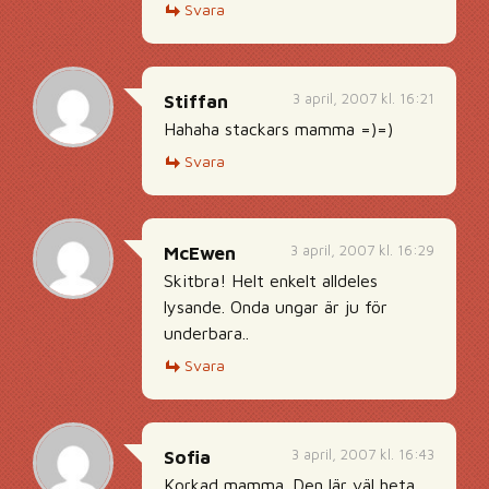
Svara
3 april, 2007 kl. 16:21
Stiffan
Hahaha stackars mamma =)=)
Svara
3 april, 2007 kl. 16:29
McEwen
Skitbra! Helt enkelt alldeles
lysande. Onda ungar är ju för
underbara..
Svara
3 april, 2007 kl. 16:43
Sofia
Korkad mamma. Den lär väl heta