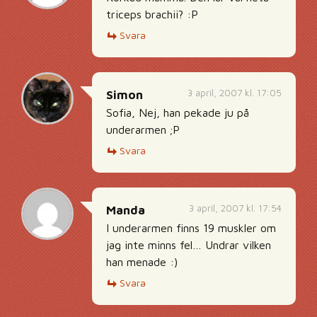
triceps brachii? :P
Svara
3 april, 2007 kl. 17:05
Simon
Sofia, Nej, han pekade ju på
underarmen ;P
Svara
3 april, 2007 kl. 17:54
Manda
I underarmen finns 19 muskler om
jag inte minns fel… Undrar vilken
han menade :)
Svara