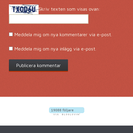
Skriv texten som visas ovan:
Meddela mig om nya kommentarer via e-post.
Meddela mig om nya inlägg via e-post.