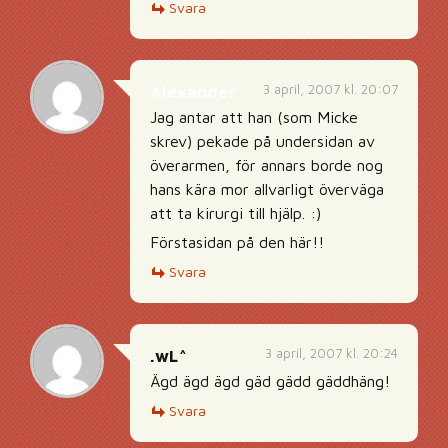
Svara
3 april, 2007 kl. 20:07
Alexander
Jag antar att han (som Micke
skrev) pekade på undersidan av
överarmen, för annars borde nog
hans kära mor allvarligt överväga
att ta kirurgi till hjälp. :)
Förstasidan på den här!!
Svara
3 april, 2007 kl. 20:24
.wL^
Ägd ägd ägd gäd gädd gäddhäng!
Svara