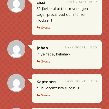
3 april, 2007 kl. 18:27
cissi
Så jävla kul att barn verkligen
säger precis vad dom tänker…
klockrent!
Svara
3 april, 2007 kl. 18:30
johan
in ya face, hahaha>
Svara
3 april, 2007 kl. 18:30
Kaptenen
hiiihi. grymt bra rubrik :P
Svara