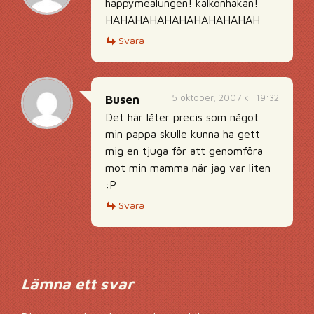
happymealungen! kalkonhakan!
HAHAHAHAHAHAHAHAHAHAH
Svara
5 oktober, 2007 kl. 19:32
Busen
Det här låter precis som något
min pappa skulle kunna ha gett
mig en tjuga för att genomföra
mot min mamma när jag var liten
:P
Svara
Lämna ett svar