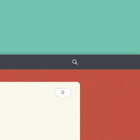
Sök
efter:
0