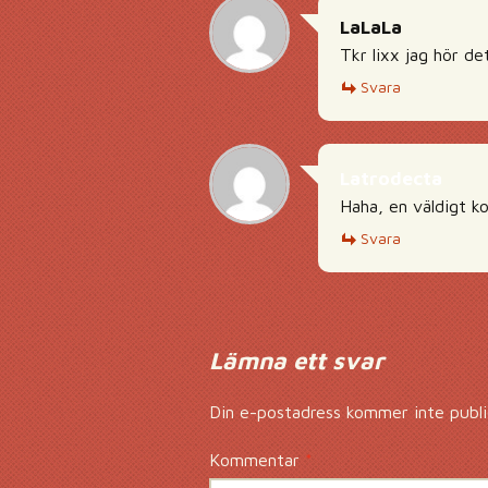
LaLaLa
Tkr lixx jag hör det
Svara
Latrodecta
Haha, en väldigt ko
Svara
Lämna ett svar
Din e-postadress kommer inte publi
Kommentar
*