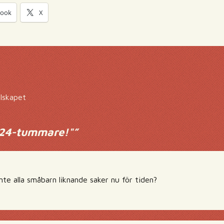
book
X
llskapet
 24-tummare!"
”
inte alla småbarn liknande saker nu för tiden?