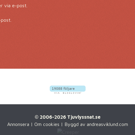
 via e-post.
-post.
© 2006-2026 Tjuvlyssnat.se
Annonsera
|
Om cookies
| Byggd av
andreasviklund.com