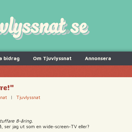
a bidrag
Om Tjuvlyssnat
Annonsera
re!"
snat
|
Tjuvlyssnat
tuffare 8-åring.
å, ser jag ut som en wide-screen-TV eller?