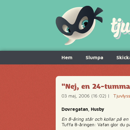
Hoppa
Hem
Slumpa
Skick
till
innehåll
"Nej, en 24-tumma
03 maj, 2006 (16:02)
|
Tjuvlys
Dovregatan, Husby
En 8-åring står och kollar på en 
Tuffa 8-åringen: Vafan glor du p