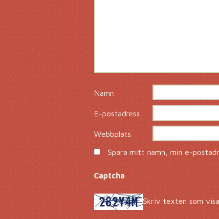
Namn
*
E-postadress
*
Webbplats
Spara mitt namn, min e-postadre
Captcha
*
Skriv texten som visa