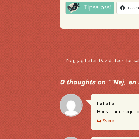
Tipsa oss!
Face
Inläggsnavigering
←
Nej, jag heter David, tack för sä
0 thoughts on “
"Nej, en
LaLaLa
Hoost.. hm.. säger 
Svara