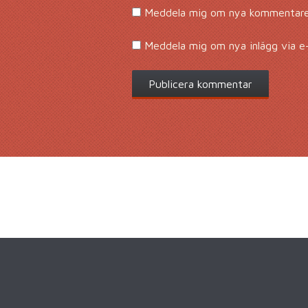
Meddela mig om nya kommentarer
Meddela mig om nya inlägg via e