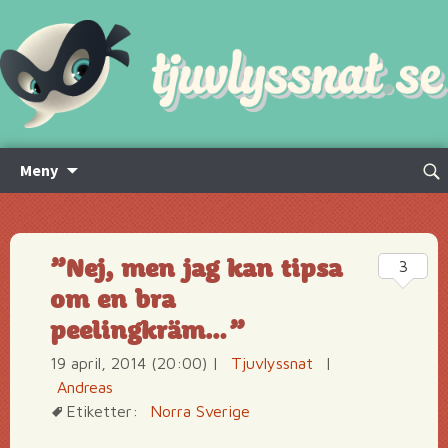
Hoppa
Sök
Meny
till
efte
innehåll
”Nej, men jag kan tipsa
3
om en bra
peelingkräm…”
19 april, 2014 (20:00)
|
Tjuvlyssnat
|
Andreas
Etiketter:
Norra Sverige