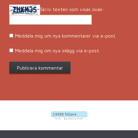
Skriv texten som visas ovan:
Meddela mig om nya kommentarer via e-post.
Meddela mig om nya inlägg via e-post.