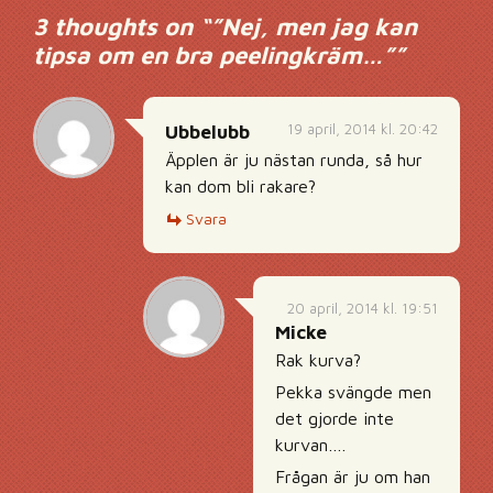
3 thoughts on “
”Nej, men jag kan
tipsa om en bra peelingkräm…”
”
19 april, 2014 kl. 20:42
Ubbelubb
Äpplen är ju nästan runda, så hur
kan dom bli rakare?
Svara
20 april, 2014 kl. 19:51
Micke
Rak kurva?
Pekka svängde men
det gjorde inte
kurvan….
Frågan är ju om han