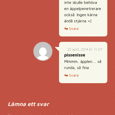
inte skulle behöva
en äppelpenetrerare
också. Ingen kärna
ändå stjärna =)
Svara
22 april, 2014 kl. 11:07
pissenisse
Mmmm.. äpplen…. så
runda, så fina
Svara
Lämna ett svar