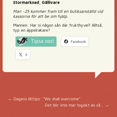
Stormarknad, Gällivare
Man ~25 kommer fram till en butiksanställd vid
kassorna för att be om hjälp.
Mannen: Har ni någon sån där frukthyvel? Alltså,
typ en äppelrakare?
Tipsa oss!
Facebook
X
Inläggsnavigering
←
Dagens låttips: ”We shall overcome”
Det blir inte mer logiskt än så…
→