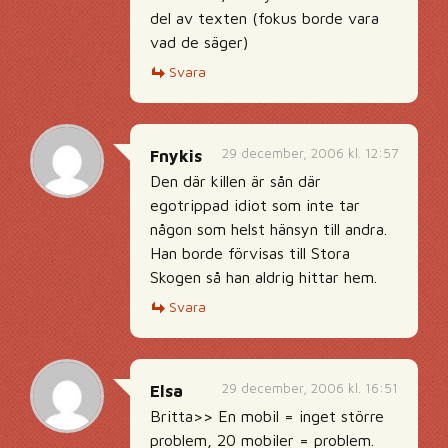
del av texten (fokus borde vara
vad de säger)
Svara
29 december, 2006 kl. 12:57
Fnykis
Den där killen är sån där
egotrippad idiot som inte tar
någon som helst hänsyn till andra.
Han borde förvisas till Stora
Skogen så han aldrig hittar hem.
Svara
29 december, 2006 kl. 16:51
Elsa
Britta>> En mobil = inget större
problem, 20 mobiler = problem.