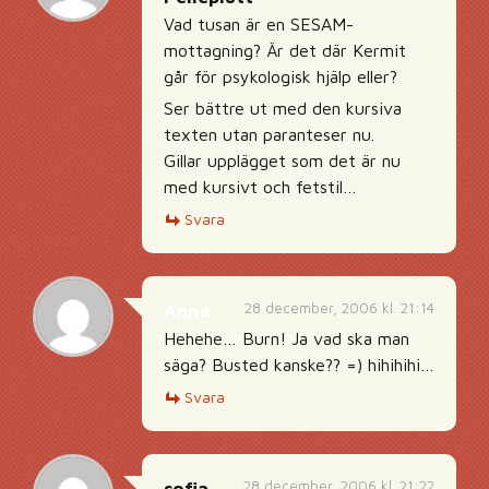
Vad tusan är en SESAM-
mottagning? Är det där Kermit
går för psykologisk hjälp eller?
Ser bättre ut med den kursiva
texten utan paranteser nu.
Gillar upplägget som det är nu
med kursivt och fetstil…
Svara
28 december, 2006 kl. 21:14
Anna
Hehehe… Burn! Ja vad ska man
säga? Busted kanske?? =) hihihihi…
Svara
28 december, 2006 kl. 21:22