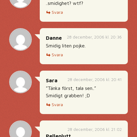
..smidighet? wtf?
Svara
28 december, 2006 kl. 20:36
Danne
Smidig liten pojke.
Svara
28 december, 2006 kl. 20:41
Sara
”Tänka först, tala sen..”
Smidigt grabben! ;D
Svara
28 december, 2006 kl. 21:02
Pelleplutt