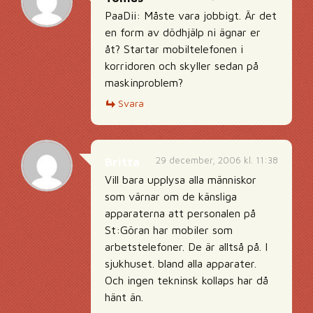
PaaDii: Måste vara jobbigt. Är det
en form av dödhjälp ni ägnar er
åt? Startar mobiltelefonen i
korridoren och skyller sedan på
maskinproblem?
Svara
29 december, 2006 kl. 11:38
Britta
Vill bara upplysa alla människor
som värnar om de känsliga
apparaterna att personalen på
St:Göran har mobiler som
arbetstelefoner. De är alltså på. I
sjukhuset. bland alla apparater.
Och ingen tekninsk kollaps har då
hänt än.