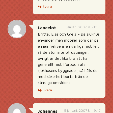
Svara
3 januari, 2007 kl. 21:56
Lancelot
Britta, Elsa och Grejs – på sjukhus
använder man mobiler som går på
annan frekvens än vanliga mobiler,
så de stör inte utrustningen. I
övrigt är det lika bra att ha
generellt mobilförbud i alla
sjukhusens byggnader, så hålls de
med säkerhet borta från de
känsliga områdena.
Svara
5 januari, 2007 kl. 19:17
Johannes