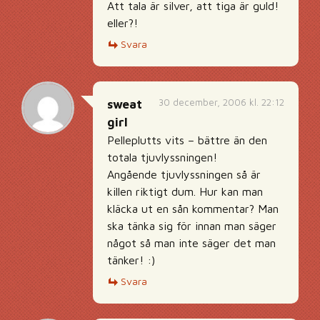
Att tala är silver, att tiga är guld!
eller?!
Svara
30 december, 2006 kl. 22:12
sweat
girl
Pelleplutts vits – bättre än den
totala tjuvlyssningen!
Angående tjuvlyssningen så är
killen riktigt dum. Hur kan man
kläcka ut en sån kommentar? Man
ska tänka sig för innan man säger
något så man inte säger det man
tänker! :)
Svara