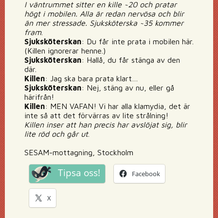
I väntrummet sitter en kille ~20 och pratar
högt i mobilen. Alla är redan nervösa och blir
än mer stressade. Sjuksköterska ~35 kommer
fram
.
Sjuksköterskan
: Du får inte prata i mobilen här.
(Killen ignorerar henne.)
Sjuksköterskan
: Hallå, du får stänga av den
där.
Killen
: Jag ska bara prata klart…
Sjuksköterskan
: Nej, stäng av nu, eller gå
härifrån!
Killen
: MEN VAFAN! Vi har alla klamydia, det är
inte så att det förvärras av lite strålning!
Killen inser att han precis har avslöjat sig, blir
lite röd och går ut
.
SESAM-mottagning, Stockholm
Tipsa oss!
Facebook
X