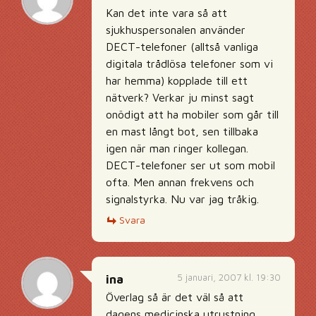
Kan det inte vara så att
sjukhuspersonalen använder
DECT-telefoner (alltså vanliga
digitala trådlösa telefoner som vi
har hemma) kopplade till ett
nätverk? Verkar ju minst sagt
onödigt att ha mobiler som går till
en mast långt bot, sen tillbaka
igen när man ringer kollegan.
DECT-telefoner ser ut som mobil
ofta. Men annan frekvens och
signalstyrka. Nu var jag tråkig.
Svara
5 januari, 2007 kl. 19:30
ina
Överlag så är det väl så att
dagens medicinska utrustning