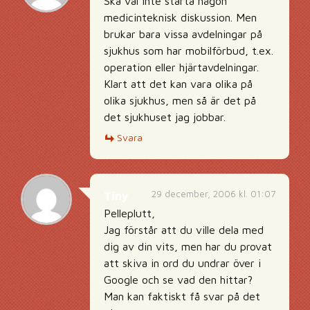
Ska väl inte starta någon
medicinteknisk diskussion. Men
brukar bara vissa avdelningar på
sjukhus som har mobilförbud, t.ex.
operation eller hjärtavdelningar.
Klart att det kan vara olika på
olika sjukhus, men så är det på
det sjukhuset jag jobbar.
Svara
29 december, 2006 kl. 01:07
Tiny
Pelleplutt,
Jag förstår att du ville dela med
dig av din vits, men har du provat
att skiva in ord du undrar över i
Google och se vad den hittar?
Man kan faktiskt få svar på det