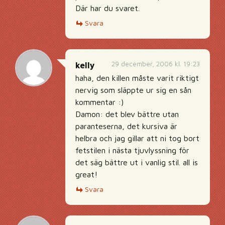
Där har du svaret.
Svara
29 december, 2006 kl. 19:23
kelly
haha, den killen måste varit riktigt
nervig som släppte ur sig en sån
kommentar :)
Damon: det blev bättre utan
paranteserna, det kursiva är
helbra och jag gillar att ni tog bort
fetstilen i nästa tjuvlyssning för
det säg bättre ut i vanlig stil. all is
great!
Svara