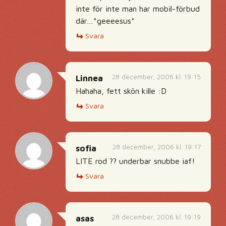
inte för inte man har mobil-förbud
där…*geeeesus*
Svara
28 december, 2006 kl. 19:15
Linnea
Hahaha, fett skön kille :D
Svara
28 december, 2006 kl. 19:17
sofia
LITE rod ?? underbar snubbe iaf!
Svara
28 december, 2006 kl. 19:19
asas