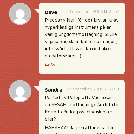
28 december, 2006 kl. 21:57
Dave
Preddan> Nej, för det kryllar ju av
hyperkänsliga instrument på en
vanlig ungdomsmottagning. Skulle
vilja se dig slå in käften på någon,
inte svårt att vara kaxig bakom
en datorskärm. :)
Svara
28 december, 2006 kl. 22:13
Sandra
Postad av Pelleplutt: Vad tusan är
en SESAM-mottagning? Är det där
Kermit går för psykologisk hjälp
eller?
HAHAHAA! Jag skrattade nästan