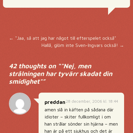
Inläggsnavigering
←
"Jaa, så att jag har något till efterspelet också"
Hallå, glöm inte Sven-Ingvars också!
→
42 thoughts on “
"Nej, men
strålningen har tyvärr skadat din
smidighet"
”
28 december, 2006 kl. 18:44
preddan
amen slå in käften på sådana där
idioter – skiter fullkomligt i om
han strålar sönder sin hjärna – men
han är på ett sjukhus och det är