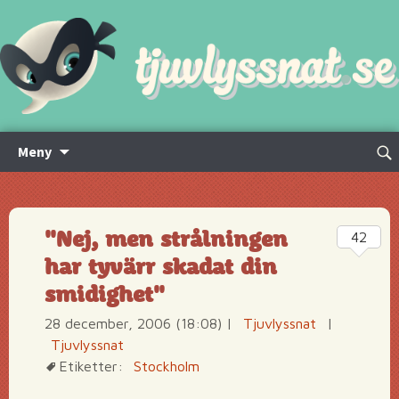
Hoppa
Sök
Meny
till
efte
innehåll
"Nej, men strålningen
42
har tyvärr skadat din
smidighet"
28 december, 2006 (18:08)
|
Tjuvlyssnat
|
Tjuvlyssnat
Etiketter:
Stockholm