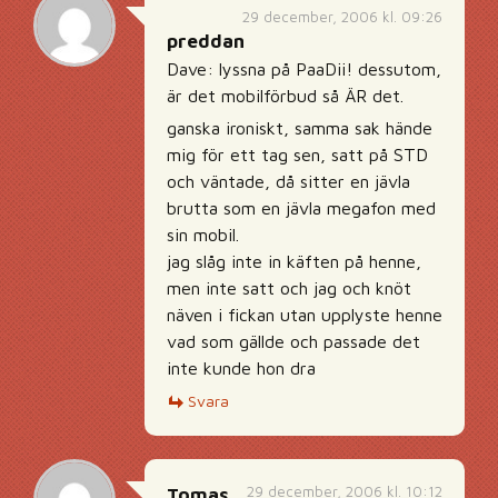
29 december, 2006 kl. 09:26
preddan
Dave: lyssna på PaaDii! dessutom,
är det mobilförbud så ÄR det.
ganska ironiskt, samma sak hände
mig för ett tag sen, satt på STD
och väntade, då sitter en jävla
brutta som en jävla megafon med
sin mobil.
jag slåg inte in käften på henne,
men inte satt och jag och knöt
näven i fickan utan upplyste henne
vad som gällde och passade det
inte kunde hon dra
Svara
29 december, 2006 kl. 10:12
Tomas