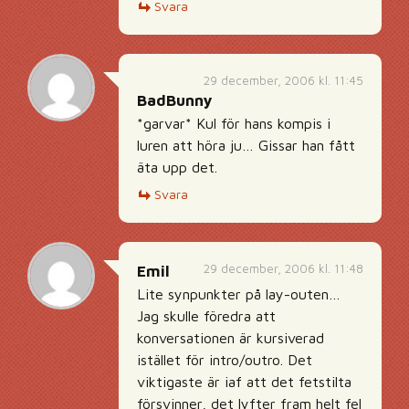
Svara
29 december, 2006 kl. 11:45
BadBunny
*garvar* Kul för hans kompis i
luren att höra ju… Gissar han fått
äta upp det.
Svara
29 december, 2006 kl. 11:48
Emil
Lite synpunkter på lay-outen…
Jag skulle föredra att
konversationen är kursiverad
istället för intro/outro. Det
viktigaste är iaf att det fetstilta
försvinner, det lyfter fram helt fel