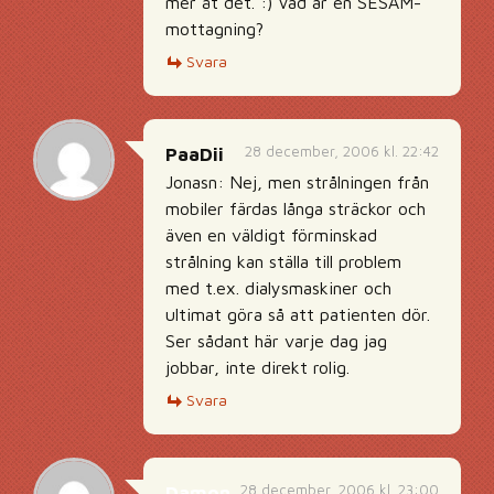
mer åt det. :) Vad är en SESAM-
mottagning?
Svara
28 december, 2006 kl. 22:42
PaaDii
Jonasn: Nej, men strålningen från
mobiler färdas långa sträckor och
även en väldigt förminskad
strålning kan ställa till problem
med t.ex. dialysmaskiner och
ultimat göra så att patienten dör.
Ser sådant här varje dag jag
jobbar, inte direkt rolig.
Svara
28 december, 2006 kl. 23:00
Damon