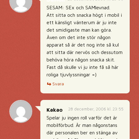
SESAM: SEx och SAMlevnad.
Att sitta och snacka högt i mobil i
ett känsligt vänterum är ju inte
det smidigaste man kan göra.
Även om det inte stör någon
apparat så är det nog inte så kul
att sitta där nervös och dessutom
behöva höra någon snacka skit.
Fast då skulle vi ju inte få så här
roliga tjuvlyssningar =)
Svara
28 december, 2006 kl. 23:55
Kakao
Spelar ju ingen roll varför det är
mobilförbud. Är man någonstans
där personalen ber en stänga av