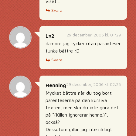
viset…
Svara
29 december, 2006 kl. 01:29
L#2
damon: jag tycker utan paranteser
funka bättre :D
Svara
29 december, 2006 kl. 02:25
Henning
Mycket bättre när du tog bort
parenteserna på den kursiva
texten, men ska du inte göra det
på ”(Killen ignorerar henne.)”,
också?
Dessutom gillar jag inte riktigt