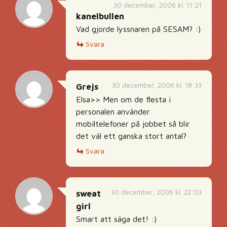
30 december, 2006 kl. 11:21
kanelbullen
Vad gjorde lyssnaren på SESAM? :)
Svara
30 december, 2006 kl. 18:33
Grejs
Elsa>> Men om de flesta i
personalen använder
mobiltelefoner på jobbet så blir
det väl ett ganska stort antal?
Svara
30 december, 2006 kl. 22:03
sweat
girl
Smart att säga det! :)