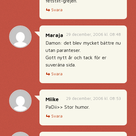
fetstilt-grejen.
Svara
29 december, 2006 kl. 08:48
Maraja
Damon: det blev mycket bättre nu
utan paranteser.
Gott nytt år och tack för er
suveräna sida.
Svara
29 december, 2006 kl. 08:53
Miike
PaDii>> Stor humor.
Svara