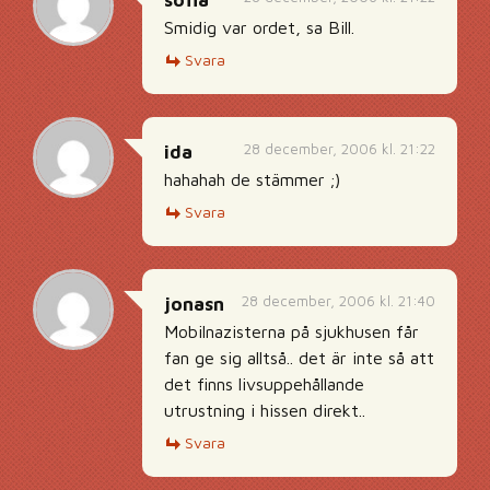
sofia
Smidig var ordet, sa Bill.
Svara
28 december, 2006 kl. 21:22
ida
hahahah de stämmer ;)
Svara
28 december, 2006 kl. 21:40
jonasn
Mobilnazisterna på sjukhusen får
fan ge sig alltså.. det är inte så att
det finns livsuppehållande
utrustning i hissen direkt..
Svara