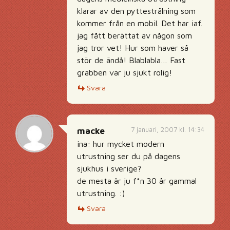
klarar av den pyttestrålning som
kommer från en mobil. Det har iaf.
jag fått berättat av någon som
jag tror vet! Hur som haver så
stör de ändå! Blablabla… Fast
grabben var ju sjukt rolig!
Svara
7 januari, 2007 kl. 14:34
macke
ina: hur mycket modern
utrustning ser du på dagens
sjukhus i sverige?
de mesta är ju f*n 30 år gammal
utrustning. :)
Svara