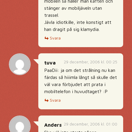
mobilen så håller man käften och
stänger av mobiljäveln utan
trassel.
Jävla idiotkille, inte konstigt att
han dragit på sig klamydia.
Svara
29 december, 2006 kl. 00:25
tuva
PaaDii: ja om det strålning nu kan
färdas så hiiimla långt så skulle det
väl vara förbjudet att prata i
mobiltelefon i huvudtaget? :P
Svara
29 december, 2006 kl. 01:00
Anders