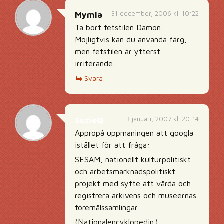
31 december, 2006 kl. 10:22
Mymla
Ta bort fetstilen Damon.
Möjligtvis kan du använda färg,
men fetstilen är ytterst
irriterande.
Svara
3 januari, 2007 kl. 20:14
SuzieQ
Appropå uppmaningen att googla
istället för att fråga:
SESAM, nationellt kulturpolitiskt
och arbetsmarknadspolitiskt
projekt med syfte att vårda och
registrera arkivens och museernas
föremålssamlingar
(Nationalencyklopedin.)