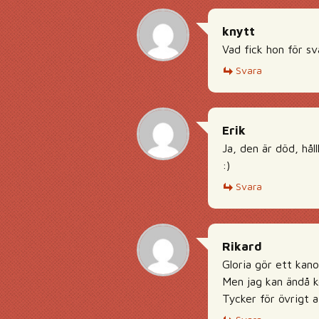
knytt
Vad fick hon för sv
Svara
Erik
Ja, den är död, håll
:)
Svara
Rikard
Gloria gör ett kan
Men jag kan ändå 
Tycker för övrigt a