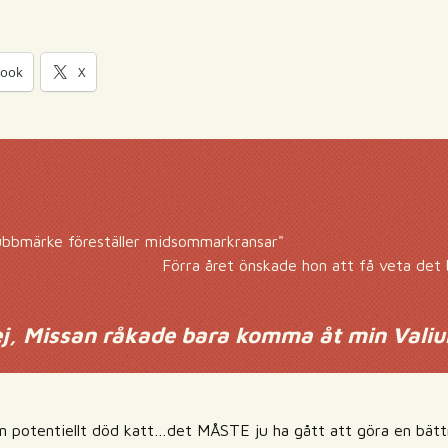
book
X
lubbmärke föreställer midsommarkransar"
Förra året önskade hon att få veta det b
ej, Missan råkade bara komma åt min Vali
n potentiellt död katt…det MÅSTE ju ha gått att göra en bättr