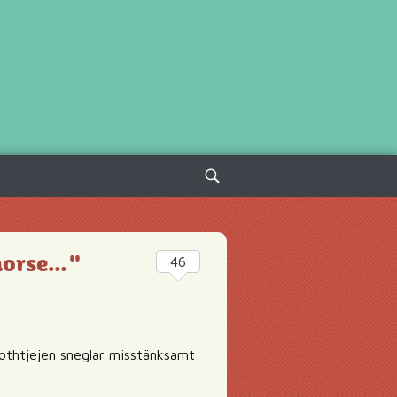
Sök
efter:
morse…"
46
Gothtjejen sneglar misstänksamt