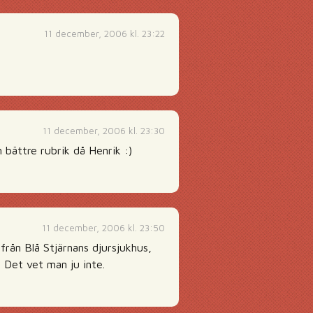
11 december, 2006 kl. 23:22
11 december, 2006 kl. 23:30
 bättre rubrik då Henrik :)
11 december, 2006 kl. 23:50
ifrån Blå Stjärnans djursjukhus,
. Det vet man ju inte.