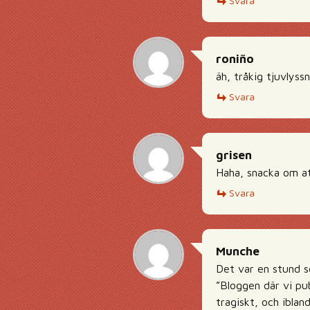
Svara
roniño
äh, tråkig tjuvlyss
Svara
grisen
Haha, snacka om att
Svara
Munche
Det var en stund s
”Bloggen där vi pub
tragiskt, och iblan