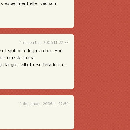
gers experiment eller vad som
11 december, 2006 kl. 22:33
kut sjuk och dog i sin bur. Hon
 att inte skrämma
längre, vilket resulterade i att
11 december, 2006 kl. 22:54