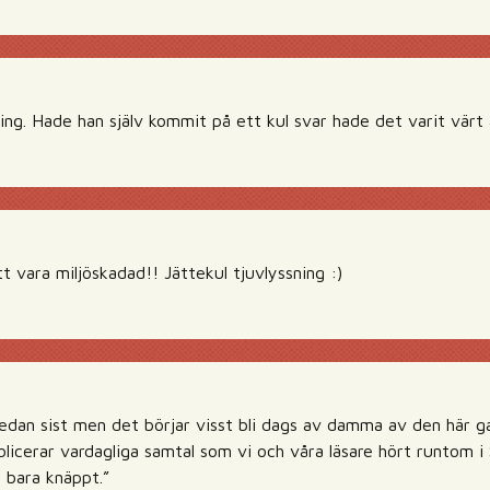
ning. Hade han själv kommit på ett kul svar hade det varit värt
 vara miljöskadad!! Jättekul tjuvlyssning :)
edan sist men det börjar visst bli dags av damma av den här 
licerar vardagliga samtal som vi och våra läsare hört runtom i S
d bara knäppt.”