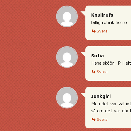
Knullrufs
billig rubrik hörru..
Svara
Sofia
Haha sköön :P Helt 
Svara
Junkgirl
Men det var väl int
så om det var där b
Svara