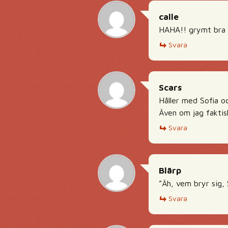
calle
HAHA!! grymt bra 
Svara
Scars
Håller med Sofia o
Även om jag faktis
Svara
Blärp
”Äh, vem bryr sig, 
Svara