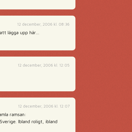
12 december, 2006 kl. 08:36
 att lägga upp här…
12 december, 2006 kl. 12:05
12 december, 2006 kl. 12:07
gamla ramsan:
verige. Ibland roligt, ibland