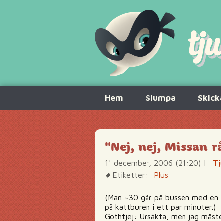
Hoppa
Hem
Slumpa
Skick
till
innehåll
"Nej, nej, Missan
11 december, 2006 (21:20)
|
Tj
Etiketter:
Plus
(Man ~30 går på bussen med en ka
på kattburen i ett par minuter.)
Gothtjej: Ursäkta, men jag måste