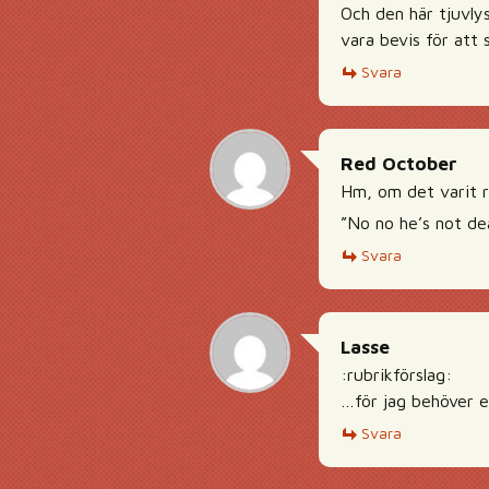
Och den här tjuvlys
vara bevis för att 
Svara
Red October
Hm, om det varit r
”No no he’s not dea
Svara
Lasse
:rubrikförslag:
…för jag behöver e
Svara