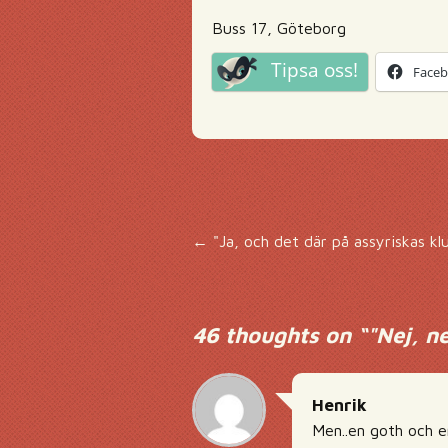
Buss 17, Göteborg
Tipsa oss!
Face
Inläggsnavigering
←
"Ja, och det där på assyriskas k
46 thoughts on “
"Nej, n
Henrik
Men..en goth och e