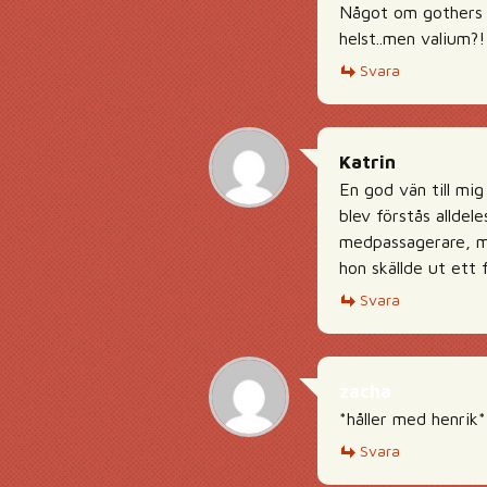
Något om gothers fö
helst..men valium?!
Svara
Katrin
En god vän till mig
blev förstås alldel
medpassagerare, me
hon skällde ut ett 
Svara
zacha
*håller med henrik*
Svara