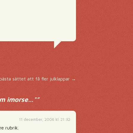
ästa sättet att få fler julklappar
→
um imorse…"
”
11 december, 2006 kl. 21:32
e rubrik.