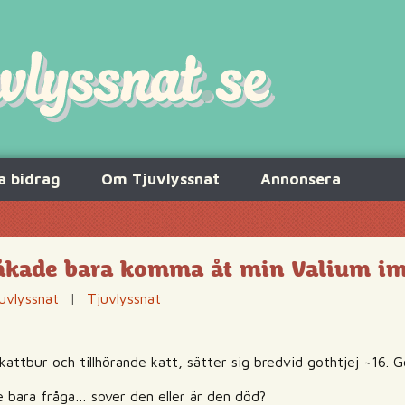
a bidrag
Om Tjuvlyssnat
Annonsera
 råkade bara komma åt min Valium i
uvlyssnat
|
Tjuvlyssnat
ttbur och tillhörande katt, sätter sig bredvid gothtjej ~16. 
 bara fråga… sover den eller är den död?