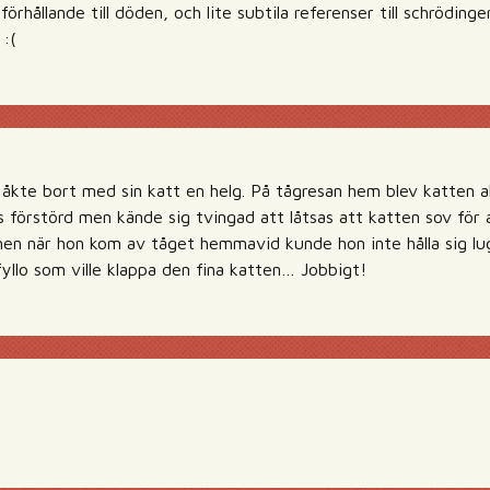
rhållande till döden, och lite subtila referenser till schrödin
 :(
 åkte bort med sin katt en helg. På tågresan hem blev katten a
es förstörd men kände sig tvingad att låtsas att katten sov för
n när hon kom av tåget hemmavid kunde hon inte hålla sig lugn 
fyllo som ville klappa den fina katten… Jobbigt!