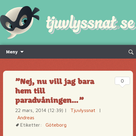
Hoppa
Sök
Meny
till
efte
innehåll
”Nej, nu vill jag bara
0
hem till
paradvåningen…”
22 mars, 2014 (12:39)
|
Tjuvlyssnat
|
Andreas
Etiketter:
Göteborg