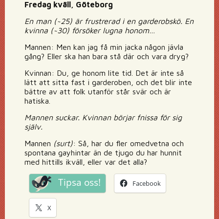
Fredag kväll, Göteborg
En man (~25) är frustrerad i en garderobskö. En
kvinna (~30) försöker lugna honom…
Mannen: Men kan jag få min jacka någon jävla
gång? Eller ska han bara stå där och vara dryg?
Kvinnan: Du, ge honom lite tid. Det är inte så
lätt att sitta fast i garderoben, och det blir inte
bättre av att folk utanför står svär och är
hatiska.
Mannen suckar. Kvinnan börjar fnissa för sig
själv.
Mannen
(surt)
: Så, har du fler omedvetna och
spontana gayhintar än de tjugo du har hunnit
med hittills ikväll, eller var det alla?
Tipsa oss!
Facebook
X