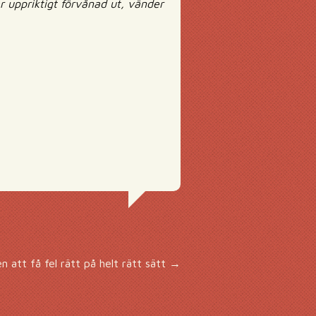
r uppriktigt förvånad ut, vänder
n att få fel rätt på helt rätt sätt
→