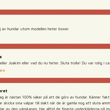
ej av hundar utom modellen heter boxer
a
ller Joakim eller vad du nu heter. Sluta trolla! Du var rolig i ca 
ara
uret
jag är nästan 100% säker på att de görs av hundar. Känner fak
r skicka sina valpar till slakt när de är gamla nog att sluta amm
lar av den vänskapen. Har alltid de finaste underkläderna på m