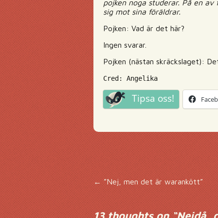
pojken noga studerar. På en av 
sig mot sina föräldrar.
Pojken: Vad är det här?
Ingen svarar.
Pojken (nästan skräckslaget): De
Cred: Angelika
Tipsa oss!
Face
Inläggsnavigering
←
”Nej, men det är warankött”
13 thoughts on “
Nejdå, d