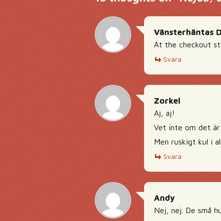
Vänsterhäntas 
At the checkout st
Svara
Zorkel
Aj, aj!
Vet inte om det ä
Men ruskigt kul i all
Svara
Andy
Nej, nej. De små hu