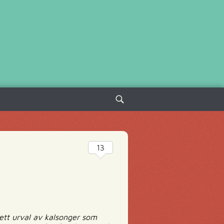
Sök
efter:
13
rett urval av kalsonger som