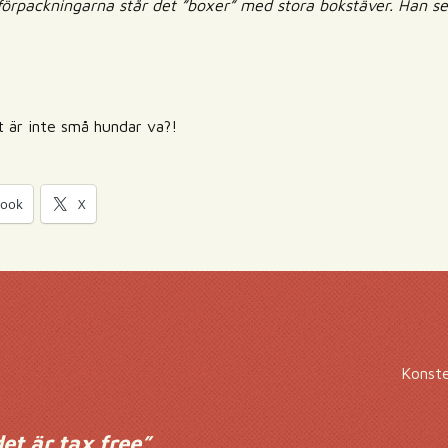
förpackningarna står det ”boxer” med stora bokstäver. Han se
t är inte små hundar va?!
book
X
Konste
et är tax free
”