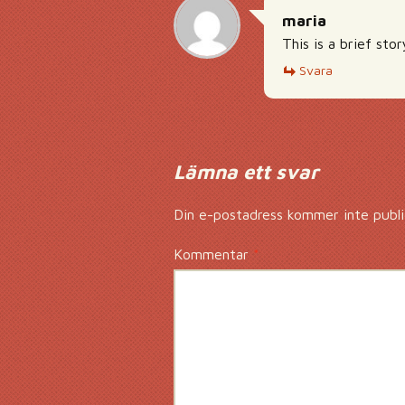
maria
This is a brief sto
Svara
Lämna ett svar
Din e-postadress kommer inte publi
Kommentar
*