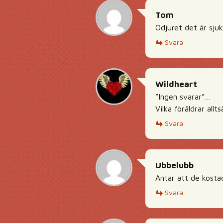
Tom
Odjuret det är sjuk
Svara
Wildheart
”Ingen svarar”…
Vilka föräldrar allt
Svara
Ubbelubb
Antar att de kosta
Svara