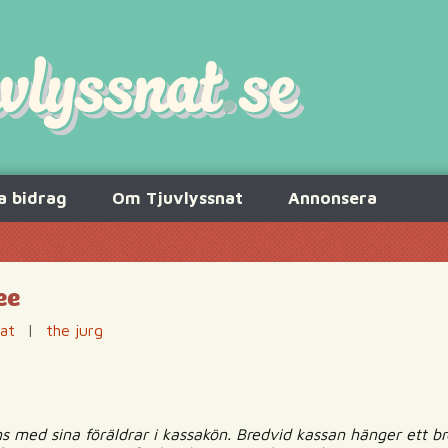
a bidrag
Om Tjuvlyssnat
Annonsera
ee
nat
|
the jurg
ns med sina föräldrar i kassakön. Bredvid kassan hänger ett b