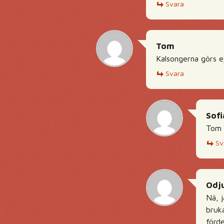
Svara
Tom
Kalsongerna görs 
Svara
Sofi
Tom e
Sv
Odj
Nä, 
bruka
förde