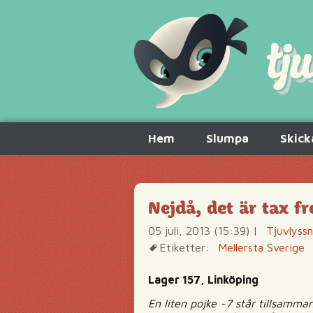
Hoppa
Hem
Slumpa
Skick
till
innehåll
Nejdå, det är tax fr
05 juli, 2013 (15:39)
|
Tjuvlyss
Etiketter:
Mellersta Sverige
Lager 157, Linköping
En liten pojke ~7 står tillsamma