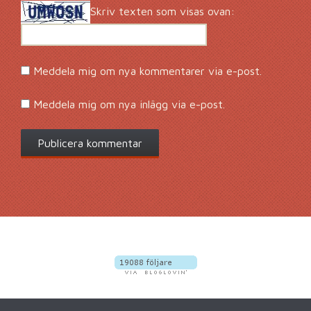
Skriv texten som visas ovan:
Meddela mig om nya kommentarer via e-post.
Meddela mig om nya inlägg via e-post.