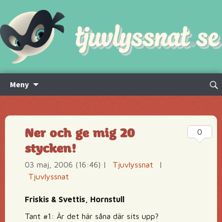
Hoppa
Sök
Meny
till
efte
innehåll
Ner och ge mig 20
0
stycken!
03 maj, 2006 (16:46)
|
Tjuvlyssnat
|
Tjuvlyssnat
Friskis & Svettis, Hornstull
Tant #1: Är det här såna där sits upp?