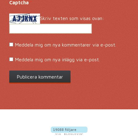
Captcha
*
Skriv texten som visas ovan:
Meddela mig om nya kommentarer via e-post.
Meddela mig om nya inlägg via e-post.