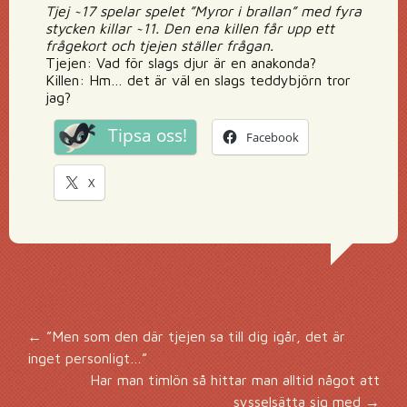
Tjej ~17 spelar spelet ”Myror i brallan” med fyra
stycken killar ~11. Den ena killen får upp ett
frågekort och tjejen ställer frågan.
Tjejen: Vad för slags djur är en anakonda?
Killen: Hm… det är väl en slags teddybjörn tror
jag?
Tipsa oss!
Facebook
X
Inläggsnavigering
←
”Men som den där tjejen sa till dig igår, det är
inget personligt…”
Har man timlön så hittar man alltid något att
sysselsätta sig med
→