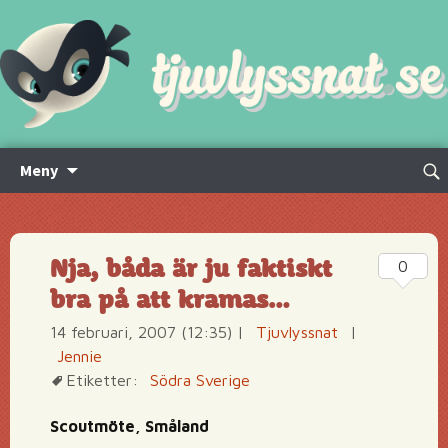
Hoppa
Sök
Meny
till
efte
innehåll
Nja, båda är ju faktiskt
0
bra på att kramas…
14 februari, 2007 (12:35)
|
Tjuvlyssnat
|
Jennie
Etiketter:
Södra Sverige
Scoutmöte, Småland