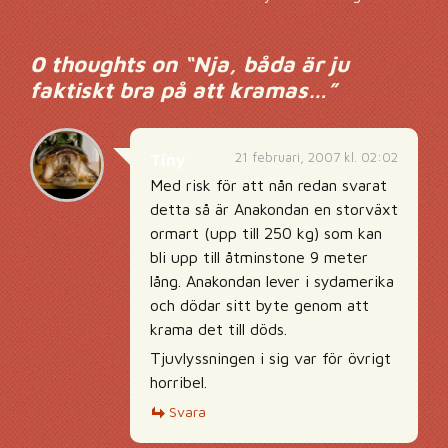
0 thoughts on “
Nja, båda är ju
faktiskt bra på att kramas…
”
21 februari, 2007 kl. 02:02
Tiny
Med risk för att nån redan svarat
detta så är Anakondan en storväxt
ormart (upp till 250 kg) som kan
bli upp till åtminstone 9 meter
lång. Anakondan lever i sydamerika
och dödar sitt byte genom att
krama det till döds.
Tjuvlyssningen i sig var för övrigt
horribel.
Svara