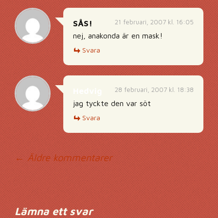
21 februari, 2007 kl. 16:05
SÅS!
nej, anakonda är en mask!
Svara
28 februari, 2007 kl. 18:38
Hedvig
jag tyckte den var söt
Svara
Kommentarsnavig
← Äldre kommentarer
Lämna ett svar