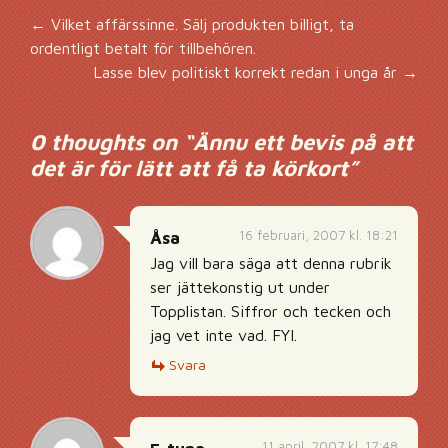
Inläggsnavigering
←
Vilket affärssinne. Sälj produkten billigt, ta
ordentligt betalt för tillbehören.
Lasse blev politiskt korrekt redan i unga år
→
0 thoughts on “
Ännu ett bevis på att
det är för lätt att få ta körkort
”
16 februari, 2007 kl. 18:21
Åsa
Jag vill bara säga att denna rubrik
ser jättekonstig ut under
Topplistan. Siffror och tecken och
jag vet inte vad. FYI.
Svara
11 april, 2007 kl. 17:48