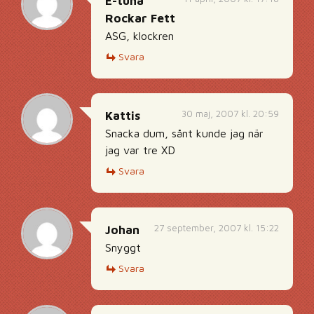
E-tuna
Rockar Fett
ASG, klockren
Svara
30 maj, 2007 kl. 20:59
Kattis
Snacka dum, sånt kunde jag när
jag var tre XD
Svara
27 september, 2007 kl. 15:22
Johan
Snyggt
Svara