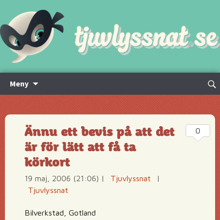
Hoppa
Sök
Meny
till
efte
innehåll
Ännu ett bevis på att det
0
är för lätt att få ta
körkort
19 maj, 2006 (21:06)
|
Tjuvlyssnat
|
Tjuvlyssnat
Bilverkstad, Gotland