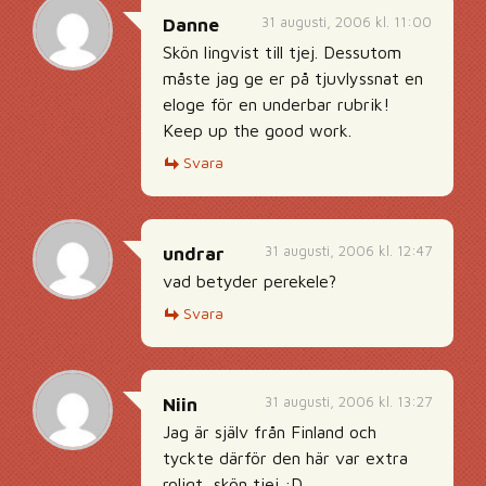
31 augusti, 2006 kl. 11:00
Danne
Skön lingvist till tjej. Dessutom
måste jag ge er på tjuvlyssnat en
eloge för en underbar rubrik!
Keep up the good work.
Svara
31 augusti, 2006 kl. 12:47
undrar
vad betyder perekele?
Svara
31 augusti, 2006 kl. 13:27
Niin
Jag är själv från Finland och
tyckte därför den här var extra
roligt, skön tjej :D