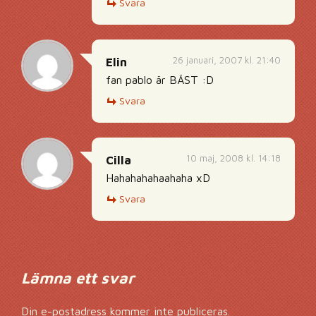
Svara
26 januari, 2007 kl. 21:40
Elin
fan pablo är BÄST :D
Svara
10 maj, 2008 kl. 14:18
Cilla
Hahahahahaahaha xD
Svara
Lämna ett svar
Din e-postadress kommer inte publiceras.