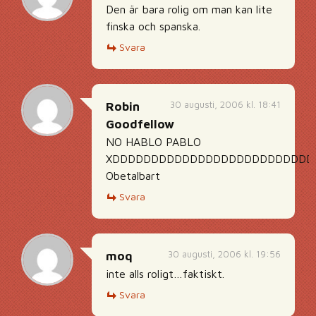
Den är bara rolig om man kan lite
finska och spanska.
Svara
30 augusti, 2006 kl. 18:41
Robin
Goodfellow
NO HABLO PABLO
XDDDDDDDDDDDDDDDDDDDDDDDDDD
Obetalbart
Svara
30 augusti, 2006 kl. 19:56
moq
inte alls roligt…faktiskt.
Svara