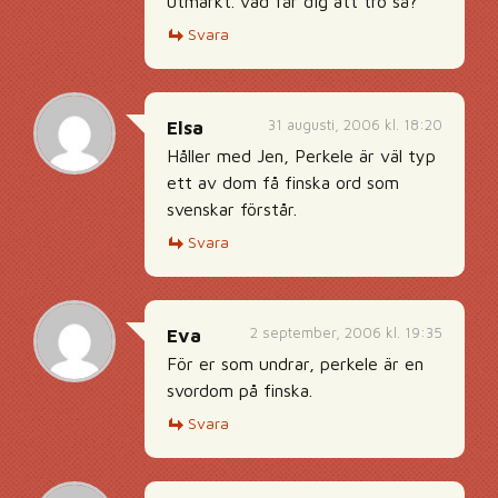
utmärkt. vad får dig att tro så?
Svara
31 augusti, 2006 kl. 18:20
Elsa
Håller med Jen, Perkele är väl typ
ett av dom få finska ord som
svenskar förstår.
Svara
2 september, 2006 kl. 19:35
Eva
För er som undrar, perkele är en
svordom på finska.
Svara