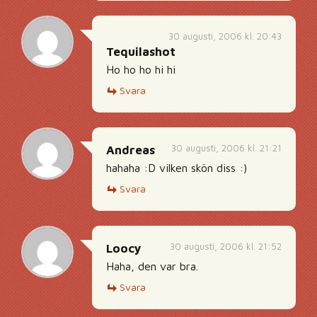
30 augusti, 2006 kl. 20:43
Tequilashot
Ho ho ho hi hi
Svara
30 augusti, 2006 kl. 21:21
Andreas
hahaha :D vilken skön diss :)
Svara
30 augusti, 2006 kl. 21:52
Loocy
Haha, den var bra.
Svara