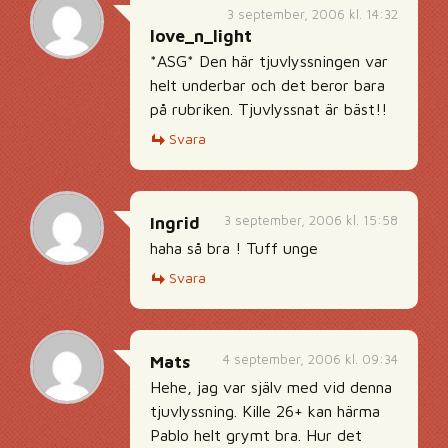
3 september, 2006 kl. 14:32
love_n_light
*ASG* Den här tjuvlyssningen var
helt underbar och det beror bara
på rubriken. Tjuvlyssnat är bäst!!
Svara
3 september, 2006 kl. 15:58
Ingrid
haha så bra ! Tuff unge
Svara
4 september, 2006 kl. 09:34
Mats
Hehe, jag var själv med vid denna
tjuvlyssning. Kille 26+ kan härma
Pablo helt grymt bra. Hur det