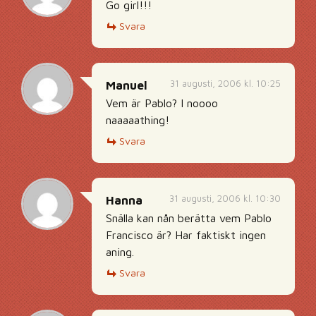
Go girl!!!
Svara
31 augusti, 2006 kl. 10:25
Manuel
Vem är Pablo? I noooo
naaaaathing!
Svara
31 augusti, 2006 kl. 10:30
Hanna
Snälla kan nån berätta vem Pablo
Francisco är? Har faktiskt ingen
aning.
Svara