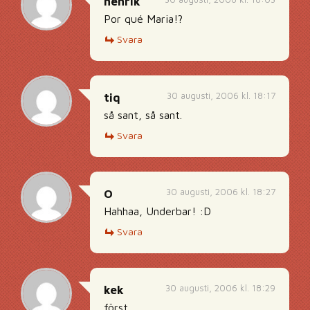
henrik
Por qué Maria!?
Svara
30 augusti, 2006 kl. 18:17
tiq
så sant, så sant.
Svara
30 augusti, 2006 kl. 18:27
O
Hahhaa, Underbar! :D
Svara
30 augusti, 2006 kl. 18:29
kek
först