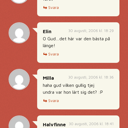
Svara
30 augusti, 2006 kl. 18:29
Elin
O Gud…det här var den bästa på
länge!
Svara
30 augusti, 2006 kl. 18:36
Milla
haha gud vilken gullig tjej
undra var hon lärt sig det? :P
Svara
30 augusti, 2006 kl. 18:41
Halvfinne