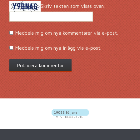
Skriv texten som visas ovan:
Meddela mig om nya kommentarer via e-post.
Meddela mig om nya inlägg via e-post.