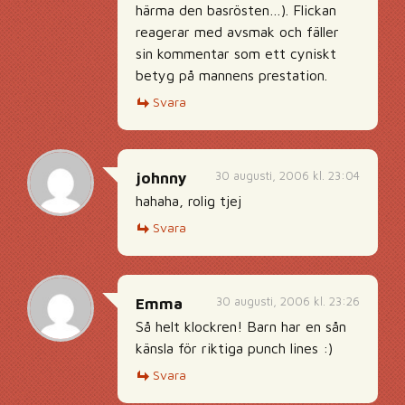
härma den basrösten…). Flickan
reagerar med avsmak och fäller
sin kommentar som ett cyniskt
betyg på mannens prestation.
Svara
30 augusti, 2006 kl. 23:04
johnny
hahaha, rolig tjej
Svara
30 augusti, 2006 kl. 23:26
Emma
Så helt klockren! Barn har en sån
känsla för riktiga punch lines :)
Svara