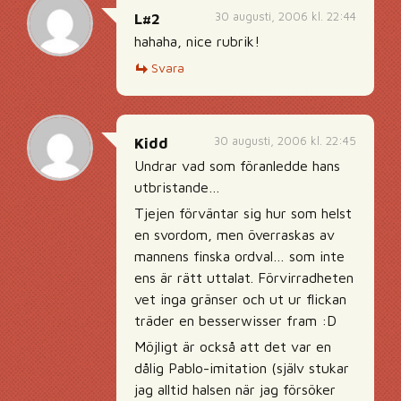
30 augusti, 2006 kl. 22:44
L#2
hahaha, nice rubrik!
Svara
30 augusti, 2006 kl. 22:45
Kidd
Undrar vad som föranledde hans
utbristande…
Tjejen förväntar sig hur som helst
en svordom, men överraskas av
mannens finska ordval… som inte
ens är rätt uttalat. Förvirradheten
vet inga gränser och ut ur flickan
träder en besserwisser fram :D
Möjligt är också att det var en
dålig Pablo-imitation (själv stukar
jag alltid halsen när jag försöker