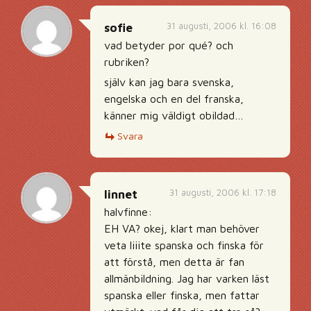
31 augusti, 2006 kl. 16:08
sofie
vad betyder por qué? och
rubriken?
själv kan jag bara svenska,
engelska och en del franska,
känner mig väldigt obildad…
Svara
31 augusti, 2006 kl. 17:18
linnet
halvfinne:
EH VA? okej, klart man behöver
veta liiite spanska och finska för
att förstå, men detta är fan
allmänbildning. Jag har varken läst
spanska eller finska, men fattar