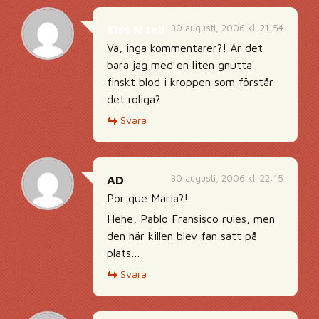
30 augusti, 2006 kl. 21:54
Kiss N tell
Va, inga kommentarer?! Är det
bara jag med en liten gnutta
finskt blod i kroppen som förstår
det roliga?
Svara
30 augusti, 2006 kl. 22:15
AD
Por que Maria?!
Hehe, Pablo Fransisco rules, men
den här killen blev fan satt på
plats…
Svara