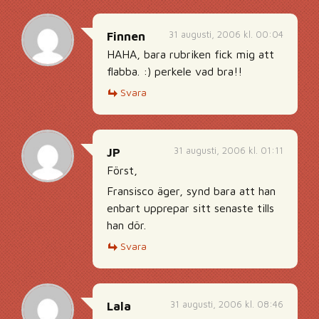
31 augusti, 2006 kl. 00:04
Finnen
HAHA, bara rubriken fick mig att
flabba. :) perkele vad bra!!
Svara
31 augusti, 2006 kl. 01:11
JP
Först,
Fransisco äger, synd bara att han
enbart upprepar sitt senaste tills
han dör.
Svara
31 augusti, 2006 kl. 08:46
Lala