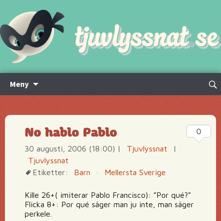
Hoppa
Sök
Meny
till
efte
innehåll
No hablo Pablo
0
30 augusti, 2006 (18:00)
|
Tjuvlyssnat
|
Tjuvlyssnat
Etiketter:
Barn
·
Mellersta Sverige
Kille 26+( imiterar Pablo Francisco): ”Por qué?”
Flicka 8+: Por qué säger man ju inte, man säger
perkele.