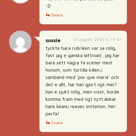
:D
Svara
31 augusti, 2006 kl. 15:47
sussie
tyckte bara rubriken var sa rolig,
fast jag e ganska lattroad…jag har
bara sett nagra fa scener med
honom, som tortilla killen,i
samband med ’por que maria’ och
det e allt, har han gjort ngt mer?
han e sjukt rolig, men visst, borde
komma fram med ngt nytt.alskar
hans keanu reaves imitation, hel-
perfa!
Svara