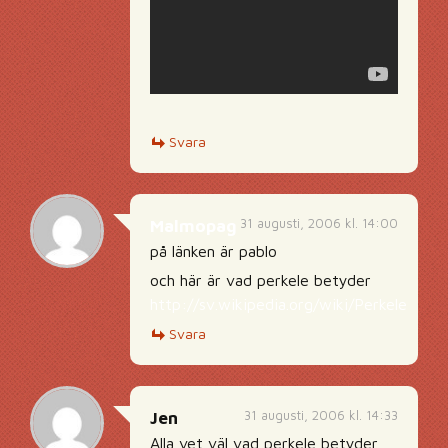
Svara
31 augusti, 2006 kl. 14:00
Malmopag
på länken är pablo
och här är vad perkele betyder
http://sv.wikipedia.org/wiki/Perkele
Svara
31 augusti, 2006 kl. 14:33
Jen
Alla vet väl vad perkele betyder