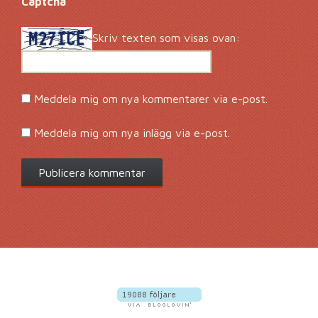
Captcha
*
Skriv texten som visas ovan:
Meddela mig om nya kommentarer via e-post.
Meddela mig om nya inlägg via e-post.