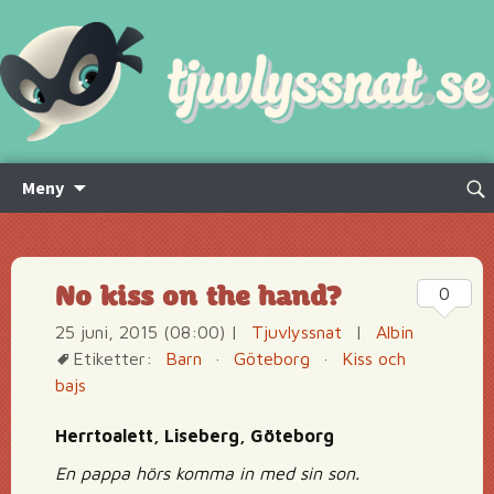
Hoppa
Sök
Meny
till
efte
innehåll
No kiss on the hand?
0
25 juni, 2015 (08:00)
|
Tjuvlyssnat
|
Albin
Etiketter:
Barn
·
Göteborg
·
Kiss och
bajs
Herrtoalett, Liseberg, Göteborg
En pappa hörs komma in med sin son.