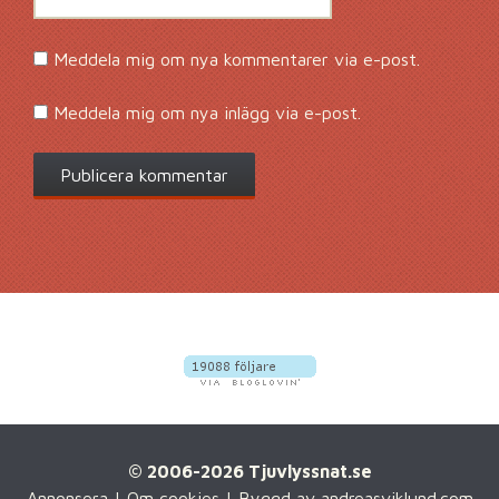
Meddela mig om nya kommentarer via e-post.
Meddela mig om nya inlägg via e-post.
© 2006-2026 Tjuvlyssnat.se
Annonsera
|
Om cookies
| Byggd av
andreasviklund.com