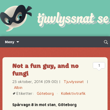
Hoppa
Sök
Meny
till
efte
innehåll
Not a fun guy, and no
1
fungi
23 oktober, 2014 (09:00)
|
Tjuvlyssnat
|
Albin
Etiketter:
Göteborg
·
Kollektivtrafik
Spårvagn 8 in mot stan, Göteborg