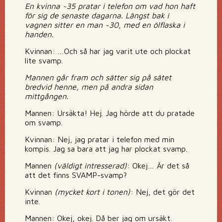
En kvinna ~35 pratar i telefon om vad hon haft
för sig de senaste dagarna. Längst bak i
vagnen sitter en man ~30, med en ölflaska i
handen.
Kvinnan: …Och så har jag varit ute och plockat
lite svamp.
Mannen går fram och sätter sig på sätet
bredvid henne, men på andra sidan
mittgången.
Mannen: Ursäkta! Hej. Jag hörde att du pratade
om svamp.
Kvinnan: Nej, jag pratar i telefon med min
kompis. Jag sa bara att jag har plockat svamp.
Mannen
(väldigt intresserad)
: Okej… Är det så
att det finns SVAMP-svamp?
Kvinnan
(mycket kort i tonen)
: Nej, det gör det
inte.
Mannen: Okej, okej. Då ber jag om ursäkt.