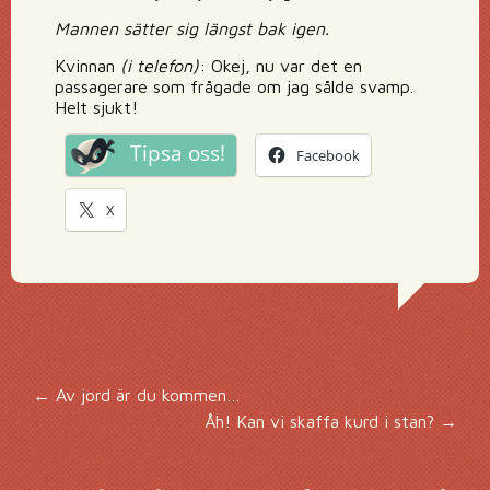
Mannen sätter sig längst bak igen.
Kvinnan
(i telefon)
: Okej, nu var det en
passagerare som frågade om jag sålde svamp.
Helt sjukt!
Tipsa oss!
Facebook
X
Inläggsnavigering
←
Av jord är du kommen…
Åh! Kan vi skaffa kurd i stan?
→