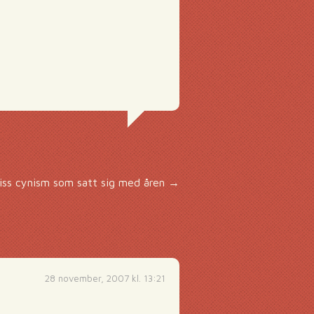
iss cynism som satt sig med åren
→
28 november, 2007 kl. 13:21