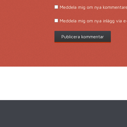
Meddela mig om nya kommentarer
Meddela mig om nya inlägg via e