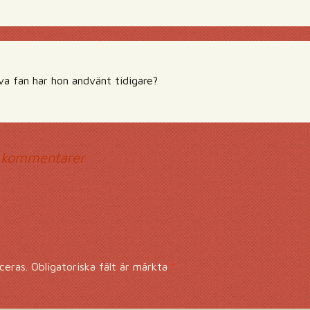
a fan har hon andvänt tidigare?
mmentarsnavigerin
 kommentarer
ceras.
Obligatoriska fält är märkta
*