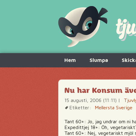
Hoppa
Hem
Slumpa
Skick
till
innehåll
Nu har Konsum även
15 augusti, 2006 (11:11)
|
Tjuvl
Etiketter:
Mellersta Sverige
Tant 60+: Jo, jag undrar om ni h
Expedittjej 18+: Öh, vegetariskt
Tant 60+: Nej, vegetariskt mjöl s