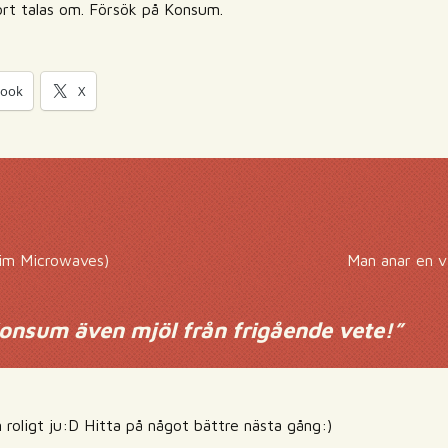
hört talas om. Försök på Konsum.
book
X
Him Microwaves)
Man anar en v
onsum även mjöl från frigående vete!
”
 roligt ju:D Hitta på något bättre nästa gång:)