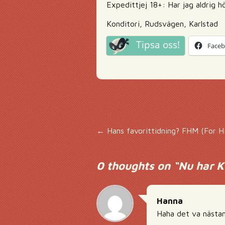
Expedittjej 18+: Har jag aldrig 
Konditori, Rudsvägen, Karlstad
Tipsa oss!
Face
Inläggsnavigering
←
Hans favorittidning? FHM (For 
0 thoughts on “
Nu har K
Hanna
Haha det va nästan