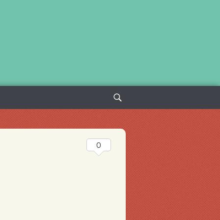
Sök
efter:
0