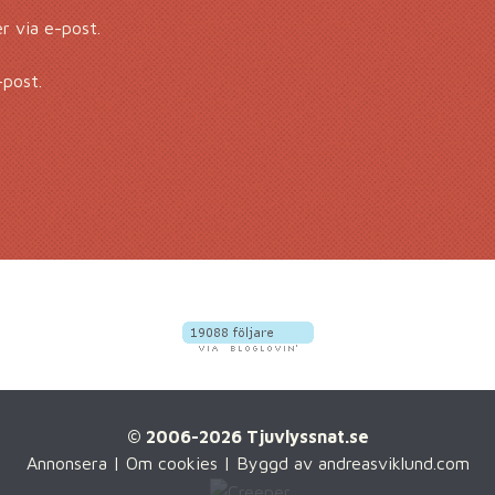
 via e-post.
-post.
© 2006-2026 Tjuvlyssnat.se
Annonsera
|
Om cookies
| Byggd av
andreasviklund.com