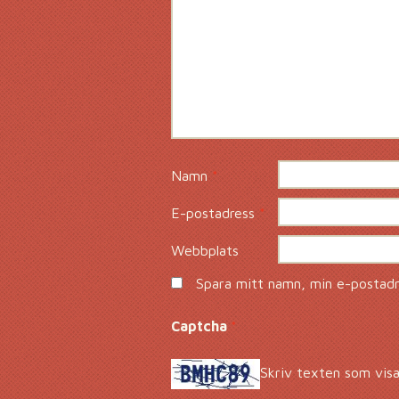
Namn
*
E-postadress
*
Webbplats
Spara mitt namn, min e-postadre
Captcha
*
Skriv texten som visa