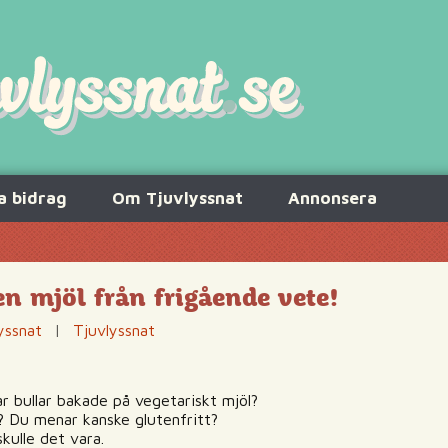
a bidrag
Om Tjuvlyssnat
Annonsera
 mjöl från frigående vete!
yssnat
|
Tjuvlyssnat
ar bullar bakade på vegetariskt mjöl?
? Du menar kanske glutenfritt?
kulle det vara.