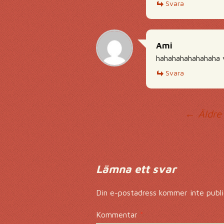
Svara
Ami
hahahahahahahaha v
Svara
Ko
← Äldre
Lämna ett svar
Din e-postadress kommer inte publi
Kommentar
*