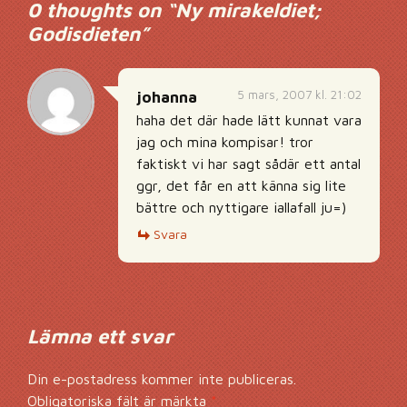
0 thoughts on “
Ny mirakeldiet;
Godisdieten
”
5 mars, 2007 kl. 21:02
johanna
haha det där hade lätt kunnat vara
jag och mina kompisar! tror
faktiskt vi har sagt sådär ett antal
ggr, det får en att känna sig lite
bättre och nyttigare iallafall ju=)
Svara
Lämna ett svar
Din e-postadress kommer inte publiceras.
Obligatoriska fält är märkta
*