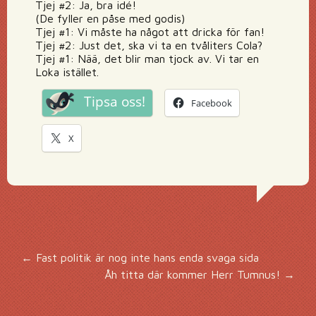
Tjej #2: Ja, bra idé!
(De fyller en påse med godis)
Tjej #1: Vi måste ha något att dricka för fan!
Tjej #2: Just det, ska vi ta en tvåliters Cola?
Tjej #1: Nää, det blir man tjock av. Vi tar en
Loka istället.
Tipsa oss!
Facebook
X
Inläggsnavigering
←
Fast politik är nog inte hans enda svaga sida
Åh titta där kommer Herr Tumnus!
→