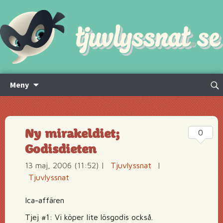
Hoppa
Sök
Meny
till
efte
innehåll
Ny mirakeldiet;
0
Godisdieten
13 maj, 2006 (11:52)
|
Tjuvlyssnat
|
Tjuvlyssnat
Ica-affären
Tjej #1: Vi köper lite lösgodis också.