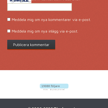
Meddela mig om nya kommentarer via e-post.
Meddela mig om nya inlägg via e-post.