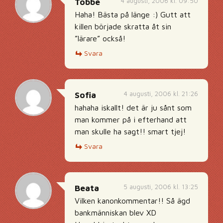
4 augusti, 2006 kl. 09:50
Tobbe
Haha! Bästa på länge :) Gutt att
killen började skratta åt sin
”lärare” också!
Svara
4 augusti, 2006 kl. 21:26
Sofia
hahaha iskallt! det är ju sånt som
man kommer på i efterhand att
man skulle ha sagt!! smart tjej!
Svara
5 augusti, 2006 kl. 13:25
Beata
Vilken kanonkommentar!! Så ägd
bankmänniskan blev XD