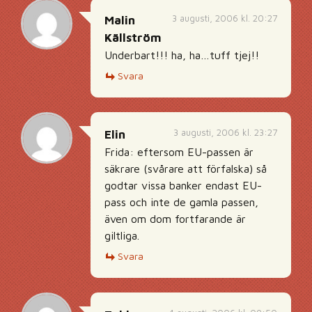
3 augusti, 2006 kl. 20:27
Malin
Källström
Underbart!!! ha, ha…tuff tjej!!
Svara
3 augusti, 2006 kl. 23:27
Elin
Frida: eftersom EU-passen är
säkrare (svårare att förfalska) så
godtar vissa banker endast EU-
pass och inte de gamla passen,
även om dom fortfarande är
giltliga.
Svara