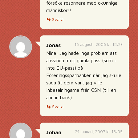
försöka resonnera med okunniga
människor!!
Svara
16 augusti, 2006 kl. 18:23
Jonas
Nina: Jag hade inga problem att
använda mitt gamla pass (som i
inte EU-pass) på
Föreningssparbanken när jag skulle
säga åt dem vart jag ville
inbetalningarna från CSN (till en
annan bank).
Svara
24 januari, 2007 kl. 15:05
Johan