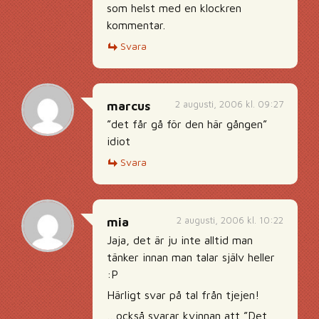
som helst med en klockren
kommentar.
Svara
2 augusti, 2006 kl. 09:27
marcus
”det får gå för den här gången”
idiot
Svara
2 augusti, 2006 kl. 10:22
mia
Jaja, det är ju inte alltid man
tänker innan man talar själv heller
:P
Härligt svar på tal från tjejen!
…också svarar kvinnan att ”Det