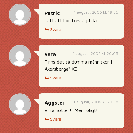
1 augusti, 2006 kl. 19:35
Patric
Lätt att hon blev ägd där..
Svara
1 augusti, 2006 kl. 20:05
Sara
Finns det så dumma människor i
Åkersberga? XD
Svara
1 augusti, 2006 kl. 20:38
Aggster
Vilka nötter!! Men roligt!
Svara