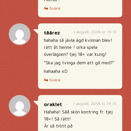
Svara
1 augusti, 2006 kl. 19:13
täärez
hahaha så jävla ägd kvinnan blev!
rätt åt henne ! orka spela
överlägsen? tjej 18+ var kung!
”Ska jag tvinga dem att gå med?”
hahaaha xD
Svara
1 augusti, 2006 kl. 19:15
oraklet
Hahaha! Såå skön kontring fr. tjej
18+! Så rätt!
Är så trött på