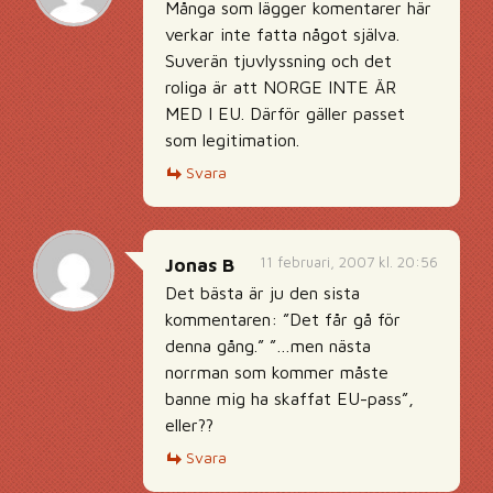
Många som lägger komentarer här
verkar inte fatta något själva.
Suverän tjuvlyssning och det
roliga är att NORGE INTE ÄR
MED I EU. Därför gäller passet
som legitimation.
Svara
11 februari, 2007 kl. 20:56
Jonas B
Det bästa är ju den sista
kommentaren: ”Det får gå för
denna gång.” ”…men nästa
norrman som kommer måste
banne mig ha skaffat EU-pass”,
eller??
Svara