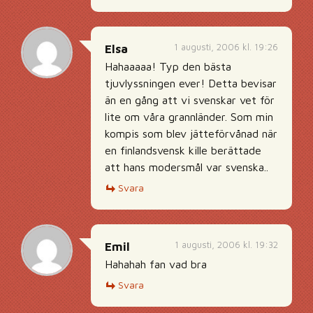
1 augusti, 2006 kl. 19:26
Elsa
Hahaaaaa! Typ den bästa
tjuvlyssningen ever! Detta bevisar
än en gång att vi svenskar vet för
lite om våra grannländer. Som min
kompis som blev jätteförvånad när
en finlandsvensk kille berättade
att hans modersmål var svenska..
Svara
1 augusti, 2006 kl. 19:32
Emil
Hahahah fan vad bra
Svara