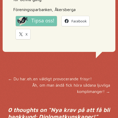
Föreningssparbanken, Åkersberga
Tipsa oss!
Facebook
X
Inläggsnavigering
←
Du har..eh..en väldigt provocerande frisyr!
Åh, om man ändå fick höra sådana ljuvliga
komplimanger!
→
0 thoughts on “
Nya krav på att få bli
bankkund; Diplomatkunskaper!
”