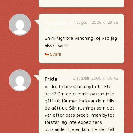
1 augusti, 2006 kl. 23:58
Karolina på
Glamourbloggen
En riktigt bra vändning, oj vad jag
älskar sånt!
Svara
2 augusti, 2006 kl. 06:43
Frida
Varför behöver hon byta till EU
pass? Om de gammla passan inte
gått ut får man ha kvar dem tills
de gått ut. Sån rusnings som det
var efter pass precis innan bytet
förstår jag inte expeditens
uttalande. Tjejen kom i vilket fall