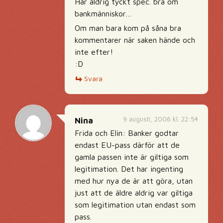
Har aldrig tyckt spec. bra om
bankmänniskor…
Om man bara kom på såna bra
kommentarer när saken hände och
inte efter!
:D
Svara
9 augusti, 2006 kl. 22:54
Nina
Frida och Elin: Banker godtar
endast EU-pass därför att de
gamla passen inte är giltiga som
legitimation. Det har ingenting
med hur nya de är att göra, utan
just att de äldre aldrig var giltiga
som legitimation utan endast som
pass.