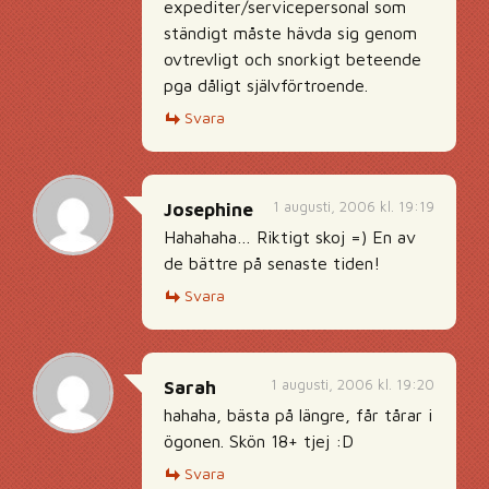
expediter/servicepersonal som
ständigt måste hävda sig genom
ovtrevligt och snorkigt beteende
pga dåligt självförtroende.
Svara
1 augusti, 2006 kl. 19:19
Josephine
Hahahaha… Riktigt skoj =) En av
de bättre på senaste tiden!
Svara
1 augusti, 2006 kl. 19:20
Sarah
hahaha, bästa på längre, får tårar i
ögonen. Skön 18+ tjej :D
Svara