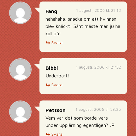
1 augusti, 2006 kl. 21:18
Fang
hahahaha, snacka om att kvinnan
blev knäckt! Sånt måste man ju ha
koll på!
Svara
1 augusti, 2006 kl. 21:52
Bibbi
Underbart!
Svara
1 augusti, 2006 kl. 23:25
Pettson
Vem var det som borde vara
under upplärning egentligen? :P
Svara