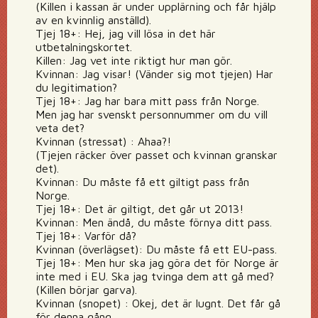
(Killen i kassan är under upplärning och får hjälp
av en kvinnlig anställd).
Tjej 18+: Hej, jag vill lösa in det här
utbetalningskortet.
Killen: Jag vet inte riktigt hur man gör.
Kvinnan: Jag visar! (Vänder sig mot tjejen) Har
du legitimation?
Tjej 18+: Jag har bara mitt pass från Norge.
Men jag har svenskt personnummer om du vill
veta det?
Kvinnan (stressat) : Ahaa?!
(Tjejen räcker över passet och kvinnan granskar
det).
Kvinnan: Du måste få ett giltigt pass från
Norge.
Tjej 18+: Det är giltigt, det går ut 2013!
Kvinnan: Men ändå, du måste förnya ditt pass.
Tjej 18+: Varför då?
Kvinnan (överlägset): Du måste få ett EU-pass.
Tjej 18+: Men hur ska jag göra det för Norge är
inte med i EU. Ska jag tvinga dem att gå med?
(Killen börjar garva).
Kvinnan (snopet) : Okej, det är lugnt. Det får gå
för denna gång.