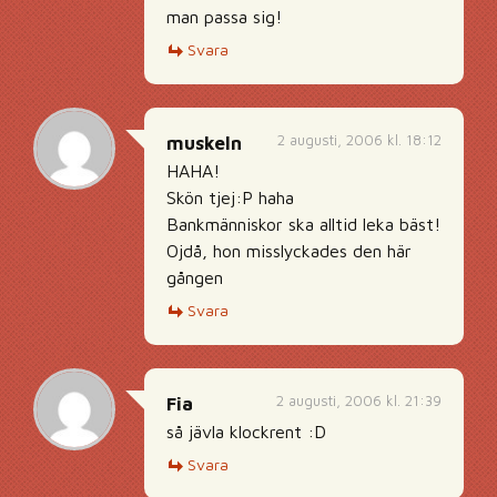
man passa sig!
Svara
2 augusti, 2006 kl. 18:12
muskeln
HAHA!
Skön tjej:P haha
Bankmänniskor ska alltid leka bäst!
Ojdå, hon misslyckades den här
gången
Svara
2 augusti, 2006 kl. 21:39
Fia
så jävla klockrent :D
Svara