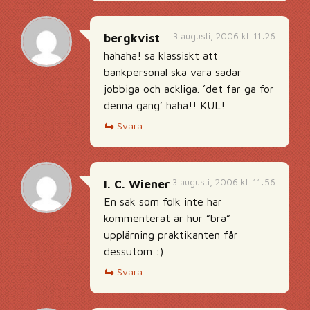
3 augusti, 2006 kl. 11:26
bergkvist
hahaha! sa klassiskt att
bankpersonal ska vara sadar
jobbiga och ackliga. ’det far ga for
denna gang’ haha!! KUL!
Svara
3 augusti, 2006 kl. 11:56
I. C. Wiener
En sak som folk inte har
kommenterat är hur ”bra”
upplärning praktikanten får
dessutom :)
Svara