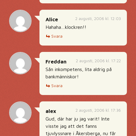
2 augusti, 2006 kl. 12:03
Alice
Hahaha…klockren!!
Svara
2 augusti, 2006 kl. 17:22
Freddan
Sån inkompetens, lita aldrig på
bankmänniskor!
Svara
2 augusti, 2006 kl. 17:36
alex
Gud, där har ju jag varit! Inte
visste jag att det fanns
tjuvlyssnare i Åkersberga, nu får