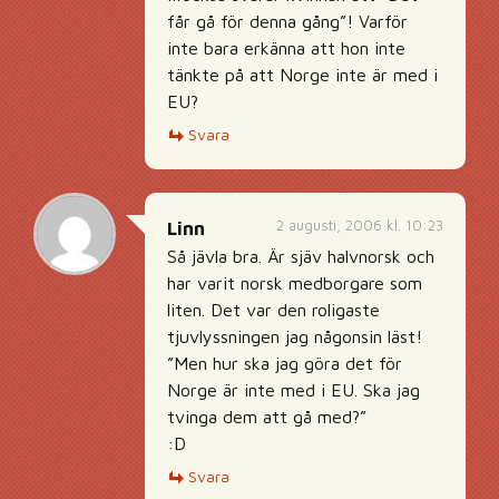
får gå för denna gång”! Varför
inte bara erkänna att hon inte
tänkte på att Norge inte är med i
EU?
Svara
2 augusti, 2006 kl. 10:23
Linn
Så jävla bra. Är sjäv halvnorsk och
har varit norsk medborgare som
liten. Det var den roligaste
tjuvlyssningen jag någonsin läst!
”Men hur ska jag göra det för
Norge är inte med i EU. Ska jag
tvinga dem att gå med?”
:D
Svara