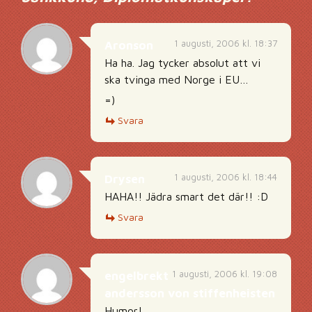
1 augusti, 2006 kl. 18:37
Aronson
Ha ha. Jag tycker absolut att vi
ska tvinga med Norge i EU…
=)
Svara
1 augusti, 2006 kl. 18:44
Drysen
HAHA!! Jädra smart det där!! :D
Svara
1 augusti, 2006 kl. 19:08
engelbrekt
andersson von stiffenheisten
Humor!