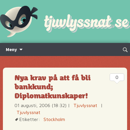
Hoppa
Sök
Meny
till
efte
innehåll
Nya krav på att få bli
0
bankkund;
Diplomatkunskaper!
01 augusti, 2006 (18:32)
|
Tjuvlyssnat
|
Tjuvlyssnat
Etiketter:
Stockholm