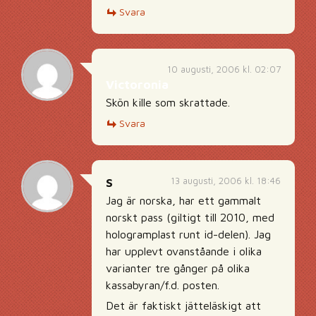
Svara
10 augusti, 2006 kl. 02:07
Victoronia
Skön kille som skrattade.
Svara
13 augusti, 2006 kl. 18:46
S
Jag är norska, har ett gammalt
norskt pass (giltigt till 2010, med
hologramplast runt id-delen). Jag
har upplevt ovanståande i olika
varianter tre gånger på olika
kassabyran/f.d. posten.
Det är faktiskt jätteläskigt att