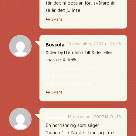
får det ni betalar för, svårare än
så är det ju inte
Svara
19 december, 2007 kl. 01:05
Bussola
Xider bytte namn till Xide. Eller
snarare Xide®.
http://www.dricka.se/visa-
artikel.asp?id=74
http://www.xider.se/
Svara
19 december, 2007 kl. 01:53
Annchen
En norrlänning som säger
”honom”…? Nä det tror jag inte