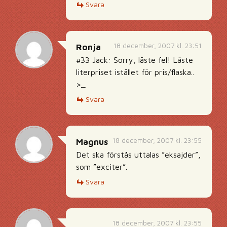
Svara
18 december, 2007 kl. 23:51
Ronja
#33 Jack: Sorry, läste fel! Läste
literpriset istället för pris/flaska..
>_
Svara
18 december, 2007 kl. 23:55
Magnus
Det ska förstås uttalas ”eksajder”,
som ”exciter”.
Svara
18 december, 2007 kl. 23:55