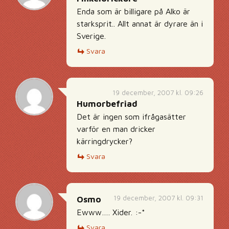
Enda som är billigare på Alko är
starksprit.. Allt annat är dyrare än i
Sverige.
Svara
19 december, 2007 kl. 09:26
Humorbefriad
Det är ingen som ifrågasätter
varför en man dricker
kärringdrycker?
Svara
19 december, 2007 kl. 09:31
Osmo
Ewww…. Xider. :-*
Svara