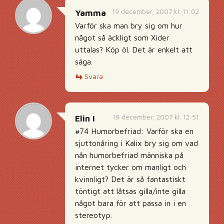
19 december, 2007 kl. 11:02
Yamma
Varför ska man bry sig om hur
något så äckligt som Xider
uttalas? Köp öl. Det är enkelt att
säga.
Svara
19 december, 2007 kl. 12:51
Elin I
#74 Humorbefriad: Varför ska en
sjuttonåring i Kalix bry sig om vad
nån humorbefriad människa på
internet tycker om manligt och
kvinnligt? Det är så fantastiskt
töntigt att låtsas gilla/inte gilla
något bara för att passa in i en
stereotyp.