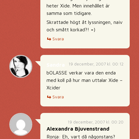
heter Xide. Men innehållet är
samma som tidigare.
Skrattade högt åt lyssningen, naiv
och smått korkad?! =)
Svara
19 december, 2007 kl. 00:12
Sandra
bOLASSE verkar vara den enda
med koll på hur man uttalar Xide –
Xcider
Svara
19 december, 2007 kl. 00:20
Alexandra Bjuvenstrand
Ronja: Eh, vart då någonstans?