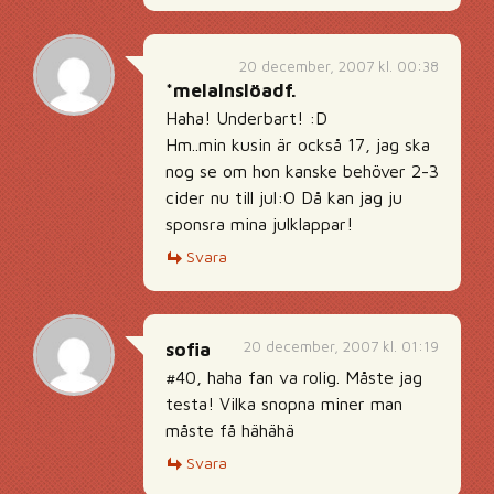
20 december, 2007 kl. 00:38
*melalnslöadf.
Haha! Underbart! :D
Hm..min kusin är också 17, jag ska
nog se om hon kanske behöver 2-3
cider nu till jul:O Då kan jag ju
sponsra mina julklappar!
Svara
20 december, 2007 kl. 01:19
sofia
#40, haha fan va rolig. Måste jag
testa! Vilka snopna miner man
måste få hähähä
Svara