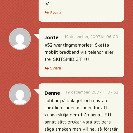
på.
Svara
19 december, 2007 kl. 06:00
Jonte
#52 wantingmemories: Skaffa
mobilt bredband via telenor eller
tre. SKITSMIDIGT!!!!!
Svara
19 december, 2007 kl. 07:52
Danne
Jobbar på bolaget och nästan
samtliga säger x-cider för att
kunna skilja dem från annat. Ett
annat sätt brukar vara att bara
säga smaken man vill ha, så förstår