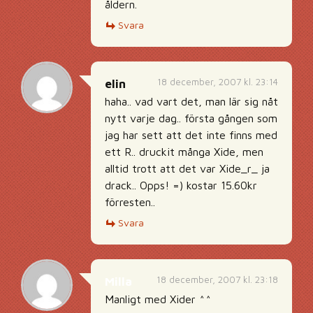
åldern.
Svara
18 december, 2007 kl. 23:14
elin
haha.. vad vart det, man lär sig nåt
nytt varje dag.. första gången som
jag har sett att det inte finns med
ett R.. druckit många Xide, men
alltid trott att det var Xide_r_ ja
drack.. Opps! =) kostar 15.60kr
förresten..
Svara
18 december, 2007 kl. 23:18
Milla
Manligt med Xider ^^