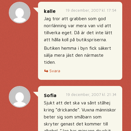
19 december, 2007 kl. 17:54
kalle
Jag tror att grabben som god
norrlänning var mera van vid att
tillverka eget. Då är det inte lätt
att hålla koll på butikspriserna.
Butiken hemma i byn fick säkert
sälja mera jäst den närmaste
tiden.
Svara
19 december, 2007 kl. 21:34
Sofia
Sjukt att det ska va sånt ståhej
kring ”drickande”. Vuxna människor
beter sig som småbarn som
skryter genast det kommer till
alkohol. ”Jag har minsann druckit