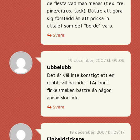
de flesta vad man menar (t.ex. tre
pine/citrus, tack). Bättre att göra
sig förstådd än att pricka in
uttalet som det ”borde” vara.
Svara
19 december, 2007 kl. 09:08
Ubbelubb
Det är väl inte konstigt att en
grabb vill ha cider. TAr bort
finkelsmaken bättre än någon
annan slödrick.
Svara
19 december, 2007 kl. 09:17
Finkeldrickare