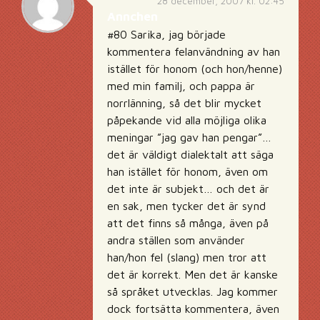
28 december, 2007 kl. 02:45
Annchen
#80 Sarika, jag började
kommentera felanvändning av han
istället för honom (och hon/henne)
med min familj, och pappa är
norrlänning, så det blir mycket
påpekande vid alla möjliga olika
meningar ”jag gav han pengar”…
det är väldigt dialektalt att säga
han istället för honom, även om
det inte är subjekt… och det är
en sak, men tycker det är synd
att det finns så många, även på
andra ställen som använder
han/hon fel (slang) men tror att
det är korrekt. Men det är kanske
så språket utvecklas. Jag kommer
dock fortsätta kommentera, även