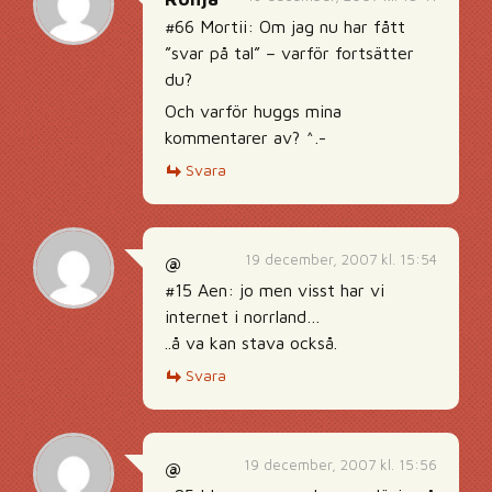
#66 Mortii: Om jag nu har fått
”svar på tal” – varför fortsätter
du?
Och varför huggs mina
kommentarer av? ^.-
Svara
19 december, 2007 kl. 15:54
@
#15 Aen: jo men visst har vi
internet i norrland…
..å va kan stava också.
Svara
19 december, 2007 kl. 15:56
@