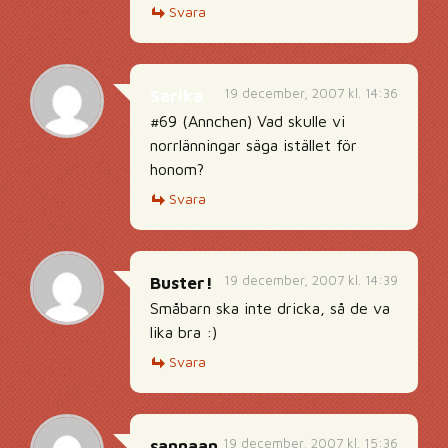
Svara
19 december, 2007 kl. 14:36
Sarika
#69 (Annchen) Vad skulle vi
norrlänningar säga istället för
honom?
Svara
19 december, 2007 kl. 14:39
Buster!
Småbarn ska inte dricka, så de va
lika bra :)
Svara
19 december, 2007 kl. 15:36
sannaan