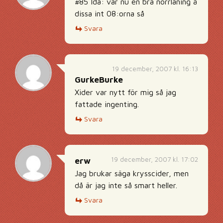
#85 Ida: var nu en bra norrläning å
dissa int 08:orna så
Svara
19 december, 2007 kl. 16:13
GurkeBurke
Xider var nytt för mig så jag
fattade ingenting.
Svara
19 december, 2007 kl. 17:02
erw
Jag brukar säga krysscider, men
då är jag inte så smart heller.
Svara