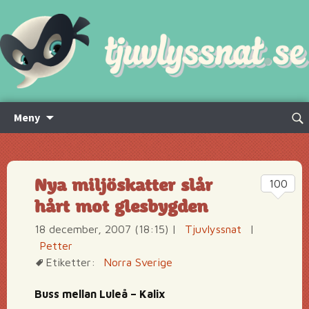
Hoppa
Sök
Meny
till
efte
innehåll
Nya miljöskatter slår
100
hårt mot glesbygden
18 december, 2007 (18:15)
|
Tjuvlyssnat
|
Petter
Etiketter:
Norra Sverige
Buss mellan Luleå – Kalix