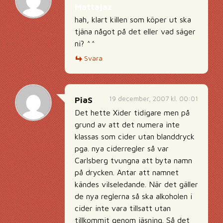
Mattajaz
hah, klart killen som köper ut ska
tjäna något på det eller vad säger
ni? ^^
Svara
19 december, 2007 kl. 00:01
PiaS
Det hette Xider tidigare men på
grund av att det numera inte
klassas som cider utan blanddryck
pga. nya ciderregler så var
Carlsberg tvungna att byta namn
på drycken. Antar att namnet
kändes vilseledande. När det gäller
de nya reglerna så ska alkoholen i
cider inte vara tillsatt utan
tillkommit genom jäsning. Så det