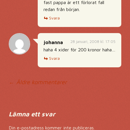
fast pappa är ett förlorat fall
redan från början.
Svara
28 januari, 2008 kl. 17:05
johanna
haha 4 xider för 200 kronor haha…
Svara
Kommentarsnavig
← Äldre kommentarer
Lämna ett svar
Din e-postadress kommer inte publiceras.