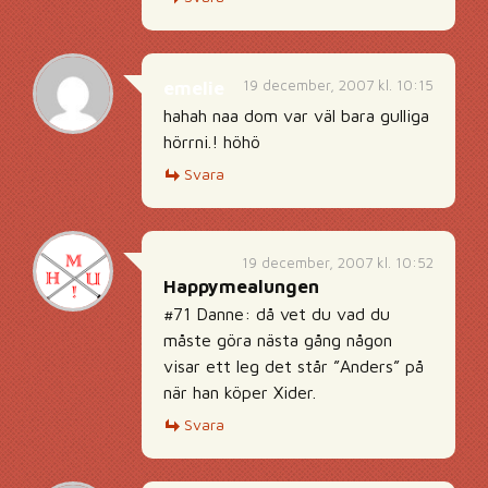
19 december, 2007 kl. 10:15
emelie
hahah naa dom var väl bara gulliga
hörrni.! höhö
Svara
19 december, 2007 kl. 10:52
Happymealungen
#71 Danne: då vet du vad du
måste göra nästa gång någon
visar ett leg det står ”Anders” på
när han köper Xider.
Svara