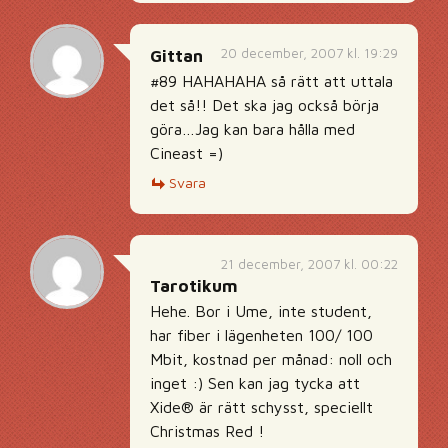
20 december, 2007 kl. 19:29
Gittan
#89 HAHAHAHA så rätt att uttala
det så!! Det ska jag också börja
göra…Jag kan bara hålla med
Cineast =)
Svara
21 december, 2007 kl. 00:22
Tarotikum
Hehe. Bor i Ume, inte student,
har fiber i lägenheten 100/ 100
Mbit, kostnad per månad: noll och
inget :) Sen kan jag tycka att
Xide® är rätt schysst, speciellt
Christmas Red !