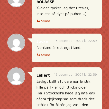
bOLASSE
X-cider tycker jag det uttalas,
inte ens så dyrt på puben..=)
Svara
18 december, 2007 kl. 22:59
Jocke
Norrland är ett eget land.
Svara
18 december, 2007 kl. 22:59
Lallert
Jävligt ballt att vara norrländsk
kille på 17 år och dricka cider.
Här i Stockholm hade jag inte ens
några tjejkompisar som drack det
istället för öl när jag var i den