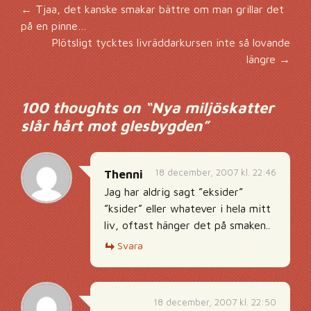
Inläggsnavigering
←
Tjaa, det kanske smakar bättre om man grillar det
på en pinne…
Plötsligt tycktes livräddarkursen inte så lovande
längre
→
100 thoughts on “
Nya miljöskatter
slår hårt mot glesbygden
”
18 december, 2007 kl. 22:46
Thenni
Jag har aldrig sagt ”eksider”
”ksider” eller whatever i hela mitt
liv, oftast hänger det på smaken..
Svara
18 december, 2007 kl. 22:50