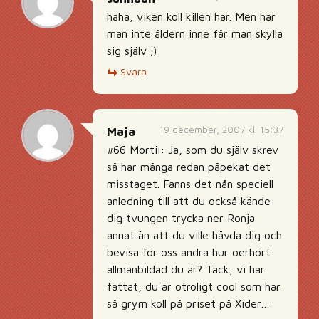
haha, viken koll killen har. Men har
man inte åldern inne får man skylla
sig själv ;)
Svara
19 december, 2007 kl. 15:37
Maja
#66 Mortii: Ja, som du själv skrev
så har många redan påpekat det
misstaget. Fanns det nån speciell
anledning till att du också kände
dig tvungen trycka ner Ronja
annat än att du ville hävda dig och
bevisa för oss andra hur oerhört
allmänbildad du är? Tack, vi har
fattat, du är otroligt cool som har
så grym koll på priset på Xider…