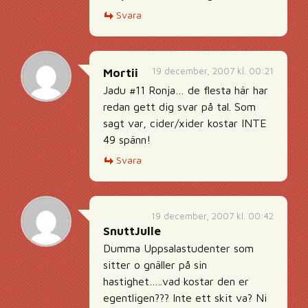
Svara
19 december, 2007 kl. 00:21
Mortii
Jadu #11 Ronja… de flesta här har
redan gett dig svar på tal. Som
sagt var, cider/xider kostar INTE
49 spänn!
Svara
19 december, 2007 kl. 00:42
SnuttJulle
Dumma Uppsalastudenter som
sitter o gnäller på sin
hastighet…..vad kostar den er
egentligen??? Inte ett skit va? Ni