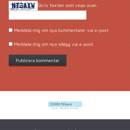
Skriv texten som visas ovan:
Meddela mig om nya kommentarer via e-post.
Meddela mig om nya inlägg via e-post.