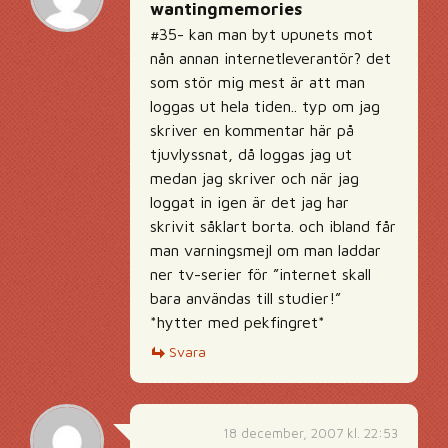
wantingmemories
#35- kan man byt upunets mot
nån annan internetleverantör? det
som stör mig mest är att man
loggas ut hela tiden.. typ om jag
skriver en kommentar här på
tjuvlyssnat, då loggas jag ut
medan jag skriver och när jag
loggat in igen är det jag har
skrivit såklart borta. och ibland får
man varningsmejl om man laddar
ner tv-serier för ”internet skall
bara användas till studier!”
*hytter med pekfingret*
Svara
18 december, 2007 kl. 22:53