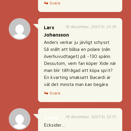
Svara
18 december, 2007 kl. 23:35
Lars
Johansson
Anders verkar ju jävligt schysst.
Så snålt att blåsa en polare (nån
överhuvudtaget) på ~130 spänn.
Dessutom, vem fan köper Xide när
man blir tillfrågad att köpa sprit?
En kvarting smaksatt Bacardi är
väl det minsta man kan begära.
Svara
18 december, 2007 kl. 23:51
Zazza
Ecksider…