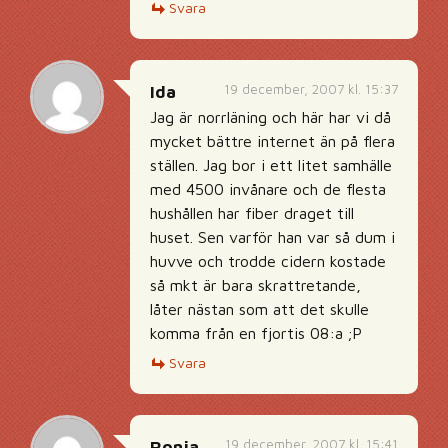
Svara
19 december, 2007 kl. 15:37
Ida
Jag är norrläning och här har vi då
mycket bättre internet än på flera
ställen. Jag bor i ett litet samhälle
med 4500 invånare och de flesta
hushållen har fiber draget till
huset. Sen varför han var så dum i
huvve och trodde cidern kostade
så mkt är bara skrattretande,
låter nästan som att det skulle
komma från en fjortis 08:a ;P
Svara
19 december, 2007 kl. 15:41
Ronja