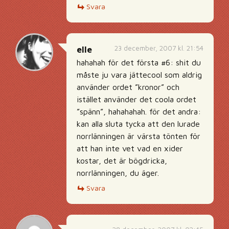
Svara
23 december, 2007 kl. 21:54
elle
hahahah för det första #6: shit du
måste ju vara jättecool som aldrig
använder ordet ”kronor” och
istället använder det coola ordet
”spänn”, hahahahah. för det andra:
kan alla sluta tycka att den lurade
norrlänningen är värsta tönten för
att han inte vet vad en xider
kostar, det är bögdricka,
norrlänningen, du äger.
Svara