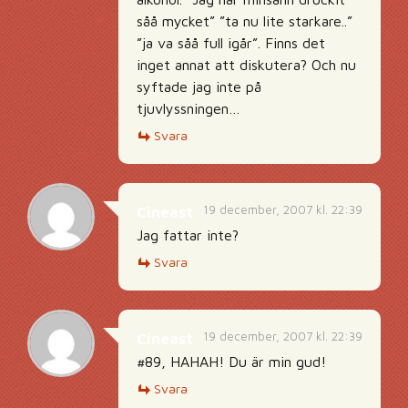
såå mycket” ”ta nu lite starkare..”
”ja va såå full igår”. Finns det
inget annat att diskutera? Och nu
syftade jag inte på
tjuvlyssningen…
Svara
19 december, 2007 kl. 22:39
Cineast
Jag fattar inte?
Svara
19 december, 2007 kl. 22:39
Cineast
#89, HAHAH! Du är min gud!
Svara