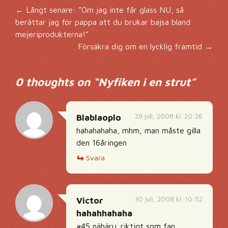
Inläggsnavigering
←
Långt senare: ”Om jag inte får glass NU, så
berättar jag för pappa att du brukar bajsa bland
mejeriprodukterna!”
Försäkra dig om en lycklig framtid
→
0 thoughts on “
Nyfiken i en strut
”
29 juli, 2008 kl. 20:26
Blablaoplo
hahahahaha, mhm, man måste gilla
den 16åringen
Svara
30 juli, 2008 kl. 10:52
Victor
hahahhahaha
#45 nähäru. riktigt som fan.