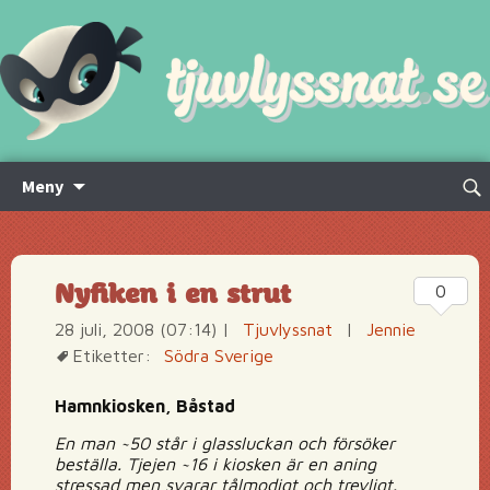
Hoppa
Sök
Meny
till
efte
innehåll
Nyfiken i en strut
0
28 juli, 2008 (07:14)
|
Tjuvlyssnat
|
Jennie
Etiketter:
Södra Sverige
Hamnkiosken, Båstad
En man ~50 står i glassluckan och försöker
beställa. Tjejen ~16 i kiosken är en aning
stressad men svarar tålmodigt och trevligt.