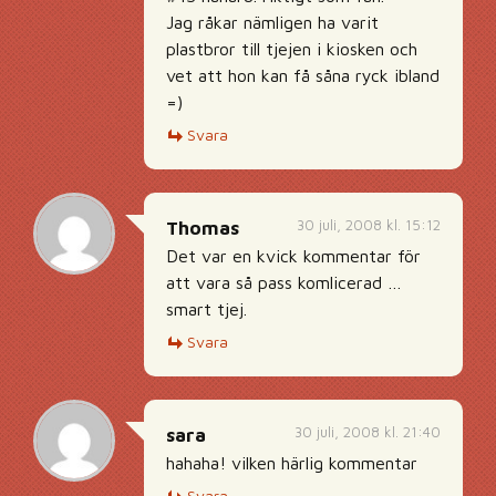
Jag råkar nämligen ha varit
plastbror till tjejen i kiosken och
vet att hon kan få såna ryck ibland
=)
Svara
30 juli, 2008 kl. 15:12
Thomas
Det var en kvick kommentar för
att vara så pass komlicerad …
smart tjej.
Svara
30 juli, 2008 kl. 21:40
sara
hahaha! vilken härlig kommentar
Svara