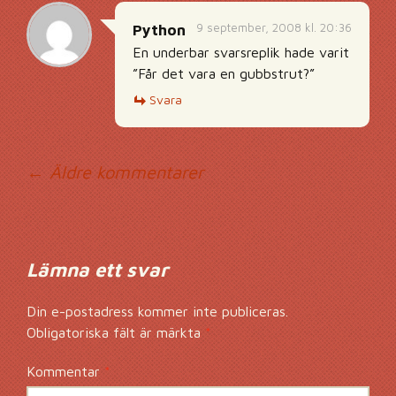
9 september, 2008 kl. 20:36
Python
En underbar svarsreplik hade varit
”Får det vara en gubbstrut?”
Svara
Kommentarsnavig
← Äldre kommentarer
Lämna ett svar
Din e-postadress kommer inte publiceras.
Obligatoriska fält är märkta
*
Kommentar
*