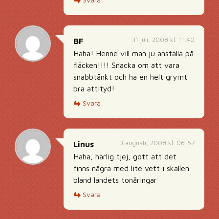
31 juli, 2008 kl. 11:40
BF
Haha! Henne vill man ju anställa på
fläcken!!!! Snacka om att vara
snabbtänkt och ha en helt grymt
bra attityd!
Svara
3 augusti, 2008 kl. 06:57
Linus
Haha, härlig tjej, gött att det
finns några med lite vett i skallen
bland landets tonåringar
Svara