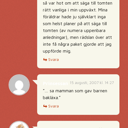
så var hot om att säga till tomten
rätt vanliga i min uppväxt. Mina
föräldrar hade ju självklart inga
som helst planer på att säga till
tomten (av numera uppenbara
anledningar), men rädslan över att
inte få några paket gjorde att jag
uppförde mig.
Svara
15 augusti, 2007 kl. 14:27
Prinsessan
”… sa mamman som gav barnen
bakläxa.”
Svara