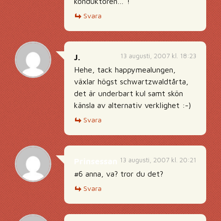
konduktören…”!
Svara
13 augusti, 2007 kl. 18:23
J.
Hehe, tack happymealungen,
växlar högst schwartzwaldtårta,
det är underbart kul samt skön
känsla av alternativ verklighet :-)
Svara
13 augusti, 2007 kl. 20:21
Prinsessan
#6 anna, va? tror du det?
Svara