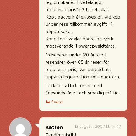
region Skåne: 1 vetelängd,
reducerat pris*: 2 kanelbullar.
Köpt bakverk återlöses ej, vid köp
under resa tillkommer avgift: 1
pepparkaka.
Konditorn växlar högst bakverk
motsvarande 1 swartzwaldtårta.
*resenärer under 20 år samt
resenärer över 65 år reser för
reducerat pris, var beredd att
uppvisa legitimation för konditorn.
Tack för att du reser med
Öresundståget och smaklig måltid.
Svara
13 augusti, 2007 kl. 14:47
Katten
Fyndig rubrik!