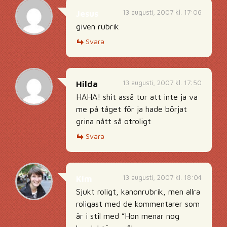
13 augusti, 2007 kl. 17:06
Jesus
given rubrik
Svara
13 augusti, 2007 kl. 17:50
Hilda
HAHA! shit asså tur att inte ja va
me på tåget för ja hade börjat
grina nått så otroligt
Svara
13 augusti, 2007 kl. 18:04
Kim
Sjukt roligt, kanonrubrik, men allra
roligast med de kommentarer som
är i stil med ”Hon menar nog