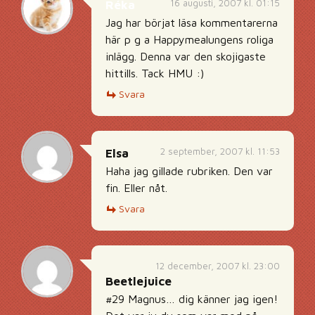
16 augusti, 2007 kl. 01:15
Réka
Jag har börjat läsa kommentarerna
här p g a Happymealungens roliga
inlägg. Denna var den skojigaste
hittills. Tack HMU :)
Svara
2 september, 2007 kl. 11:53
Elsa
Haha jag gillade rubriken. Den var
fin. Eller nåt.
Svara
12 december, 2007 kl. 23:00
Beetlejuice
#29 Magnus… dig känner jag igen!