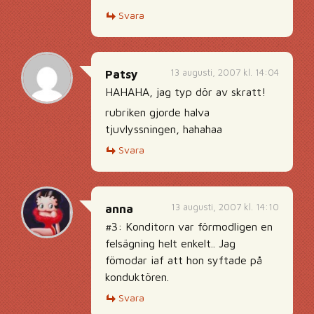
Svara
13 augusti, 2007 kl. 14:04
Patsy
HAHAHA, jag typ dör av skratt!
rubriken gjorde halva
tjuvlyssningen, hahahaa
Svara
13 augusti, 2007 kl. 14:10
anna
#3: Konditorn var förmodligen en
felsägning helt enkelt.. Jag
fömodar iaf att hon syftade på
konduktören.
Svara