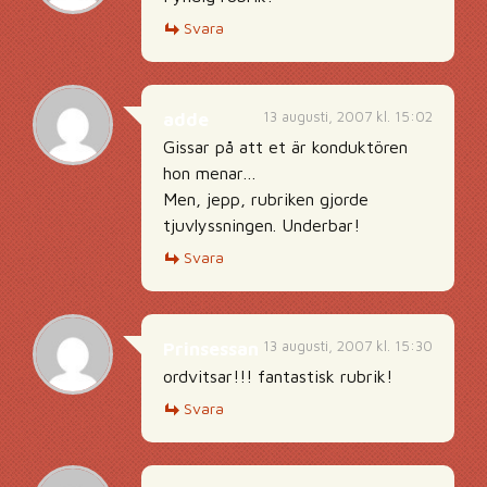
Svara
13 augusti, 2007 kl. 15:02
adde
Gissar på att et är konduktören
hon menar…
Men, jepp, rubriken gjorde
tjuvlyssningen. Underbar!
Svara
13 augusti, 2007 kl. 15:30
Prinsessan
ordvitsar!!! fantastisk rubrik!
Svara