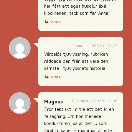
har fått ett eget husdjur åxå,
klockrenen, tack som fan Anna*
Svara
13 augusti, 2007 kl. 22:23
Jocke
Värdelös tjuvlyssning, rubriken
räddade den från att vara den
sämsta i tjuvlyssnats historia!
Svara
13 augusti, 2007 kl. 22:35
Magnus
Tror faktiskt i n t e att det är en
felsägning. Om hon menade
konduktören, så är det ju som
Ibrahim säger – mamman är inte