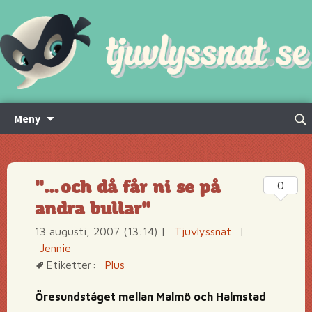
Hoppa
Sök
Meny
till
efte
innehåll
"…och då får ni se på
0
andra bullar"
13 augusti, 2007 (13:14)
|
Tjuvlyssnat
|
Jennie
Etiketter:
Plus
Öresundståget mellan Malmö och Halmstad