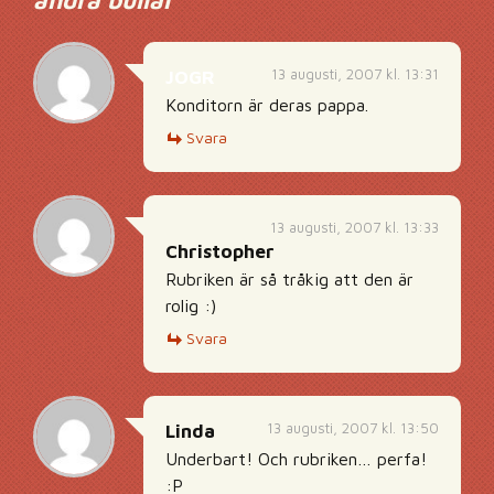
andra bullar"
”
13 augusti, 2007 kl. 13:31
JOGR
Konditorn är deras pappa.
Svara
13 augusti, 2007 kl. 13:33
Christopher
Rubriken är så tråkig att den är
rolig :)
Svara
13 augusti, 2007 kl. 13:50
Linda
Underbart! Och rubriken… perfa!
:P