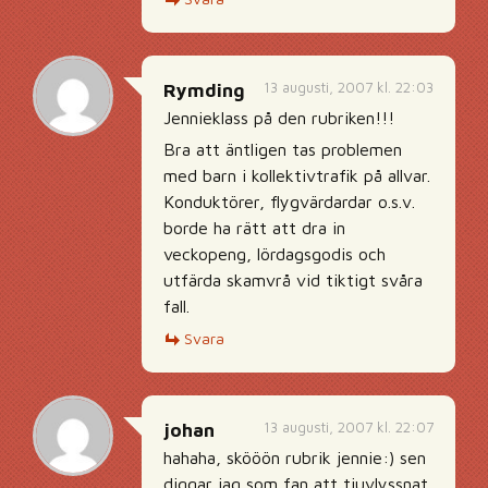
13 augusti, 2007 kl. 22:03
Rymding
Jennieklass på den rubriken!!!
Bra att äntligen tas problemen
med barn i kollektivtrafik på allvar.
Konduktörer, flygvärdardar o.s.v.
borde ha rätt att dra in
veckopeng, lördagsgodis och
utfärda skamvrå vid tiktigt svåra
fall.
Svara
13 augusti, 2007 kl. 22:07
johan
hahaha, skööön rubrik jennie:) sen
diggar jag som fan att tjuvlyssnat