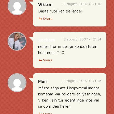
13 augusti, 2007 kl. 21:10
Viktor
Bästa rubriken på länge!
Svara
13 augusti, 2007 kl. 21:34
Zachary
nehe? tror ni det är konduktören
hon menar? :O
Svara
13 augusti, 2007 kl. 21:38
Mari
Måste säga att Happymealungens
komenar var roligare än lyssningen,
vilken i sin tur egentlinge inte var
så dum den heller.
Svara