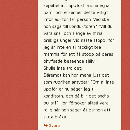
kapabel att uppfostra sina egna
barn, och erkänner detta villigt
inför auktoritär person. Vad ska
hon säga till konduktören? ”Vill du
vara snäll och slänga av mina
bråkiga ungar vid nästa stopp, för
jag är inte en tillräckligt bra
mamma för att få stopp på deras
ohyfsade beteende själv.”
Skulle inte tro det.
Däremot kan hon mena just det
som rubriken antyder: ”Om ni inte
uppför er nu säger jag till
konditorn, och då blir det andra
bullar!” Hon försöker alltså vara
rolig när hon säger åt barnen att
sluta bråka.
Svara