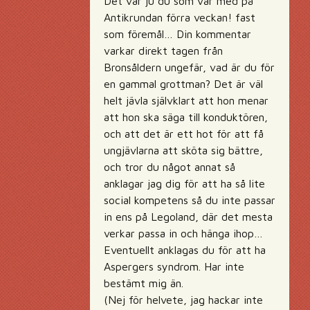
Det var ju du som var med på
Antikrundan förra veckan! fast
som föremål… Din kommentar
varkar direkt tagen från
Bronsåldern ungefär, vad är du för
en gammal grottman? Det är väl
helt jävla självklart att hon menar
att hon ska säga till konduktören,
och att det är ett hot för att få
ungjävlarna att sköta sig bättre,
och tror du något annat så
anklagar jag dig för att ha så lite
social kompetens så du inte passar
in ens på Legoland, där det mesta
verkar passa in och hänga ihop…
Eventuellt anklagas du för att ha
Aspergers syndrom. Har inte
bestämt mig än.
(Nej för helvete, jag hackar inte