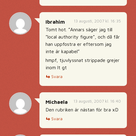
13 augusti, 2007 kl. 16:35
Ibrahim
Tomt hot. ”Annars säger jag till
”local authority figure”, och då får
han uppfostra er eftersom jag
inte är kapabel”
hmpf, tjuvlyssnat strippade grejer
inom lt gt
Svara
13 augusti, 2007 kl. 16:40
Michaela
Den rubriken är nästan för bra xD
Svara