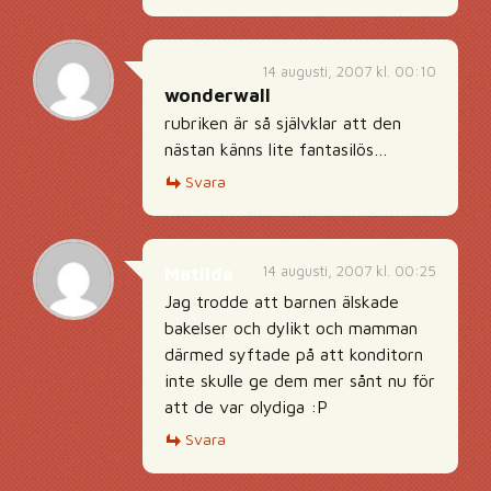
14 augusti, 2007 kl. 00:10
wonderwall
rubriken är så självklar att den
nästan känns lite fantasilös…
Svara
14 augusti, 2007 kl. 00:25
Matilda
Jag trodde att barnen älskade
bakelser och dylikt och mamman
därmed syftade på att konditorn
inte skulle ge dem mer sånt nu för
att de var olydiga :P
Svara