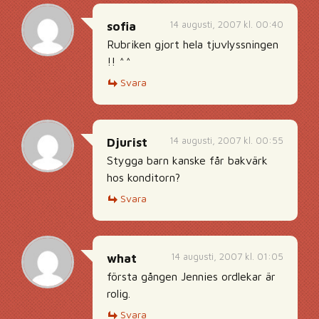
14 augusti, 2007 kl. 00:40
sofia
Rubriken gjort hela tjuvlyssningen
!! ^^
Svara
14 augusti, 2007 kl. 00:55
Djurist
Stygga barn kanske får bakvärk
hos konditorn?
Svara
14 augusti, 2007 kl. 01:05
what
första gången Jennies ordlekar är
rolig.
Svara