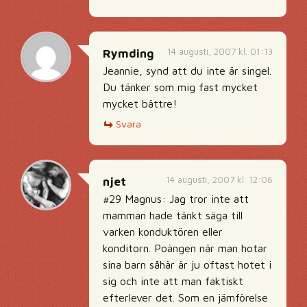
14 augusti, 2007 kl. 01:13
Rymding
Jeannie, synd att du inte är singel.
Du tänker som mig fast mycket
mycket bättre!
Svara
14 augusti, 2007 kl. 12:06
njet
#29 Magnus: Jag tror inte att
mamman hade tänkt säga till
varken konduktören eller
konditorn. Poängen när man hotar
sina barn såhär är ju oftast hotet i
sig och inte att man faktiskt
efterlever det. Som en jämförelse