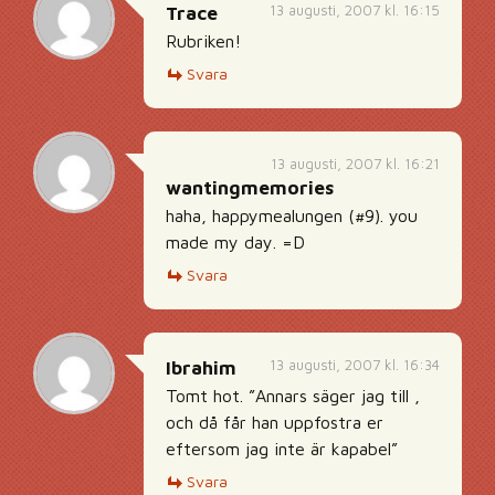
13 augusti, 2007 kl. 16:15
Trace
Rubriken!
Svara
13 augusti, 2007 kl. 16:21
wantingmemories
haha, happymealungen (#9). you
made my day. =D
Svara
13 augusti, 2007 kl. 16:34
Ibrahim
Tomt hot. ”Annars säger jag till ,
och då får han uppfostra er
eftersom jag inte är kapabel”
Svara