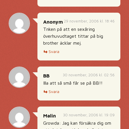
29 november, 2006 kl. 18:46
Anonym
Tnken på att en sexåring
överhuvudtaget tittar på big
brother äcklar mej.
Svara
30 november, 2006 kl. 02:56
BB
Illa att så små får se på BB!!
Svara
30 november, 2006 kl. 19:09
Malin
Growda: Jag kan försäkra dig om