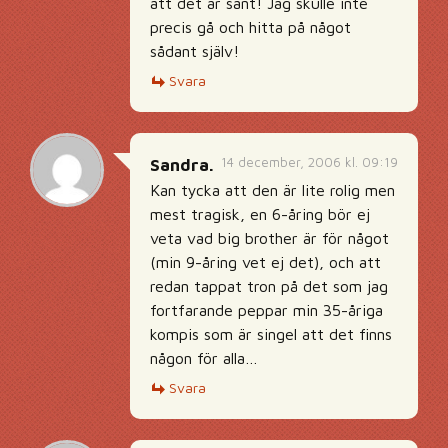
att det är sant! Jag skulle inte
precis gå och hitta på något
sådant själv!
Svara
14 december, 2006 kl. 09:19
Sandra.
Kan tycka att den är lite rolig men
mest tragisk, en 6-åring bör ej
veta vad big brother är för något
(min 9-åring vet ej det), och att
redan tappat tron på det som jag
fortfarande peppar min 35-åriga
kompis som är singel att det finns
någon för alla…
Svara