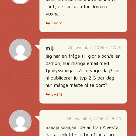
sånt, det är bara för dumma
vuxna …
Svara
28 november, 2006 kl. 17:53
mij
jag har en fråga till gloria och/eller
damon, hur många email med
tjuvlyssningar får ni varje dag? för
ni publicerar ju typ 2-3 per dag,
hur många måste ni ta bort?
Svara
28 november, 2006 kl. 18:09
Patric
Såååja såååjaa.. de är från Alvesta,
där är folk lite lustiga (Jag är ju