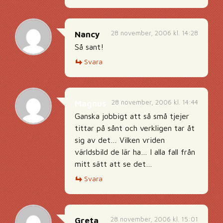
28 november, 2006 kl. 14:28
Nancy
Så sant!
Svara
28 november, 2006 kl. 14:44
Magnus
Ganska jobbigt att så små tjejer
tittar på sånt och verkligen tar åt
sig av det… Vilken vriden
världsbild de lär ha… I alla fall från
mitt sätt att se det…
Svara
28 november, 2006 kl. 15:01
Greta