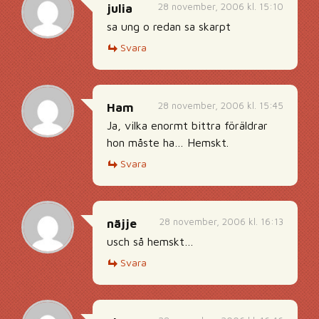
28 november, 2006 kl. 15:10
julia
sa ung o redan sa skarpt
Svara
28 november, 2006 kl. 15:45
Ham
Ja, vilka enormt bittra föräldrar
hon måste ha… Hemskt.
Svara
28 november, 2006 kl. 16:13
näjje
usch så hemskt…
Svara