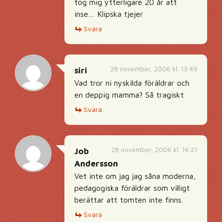
tog mig ytterligare 20 år att
inse… Klipska tjejer
Svara
28 november, 2006 kl. 13:49
siri
Vad tror ni nyskilda föräldrar och
en deppig mamma? Så tragiskt
Svara
28 november, 2006 kl. 14:21
Job
Andersson
Vet inte om jag jag såna moderna,
pedagogiska föräldrar som villigt
berättar att tomten inte finns.
Svara