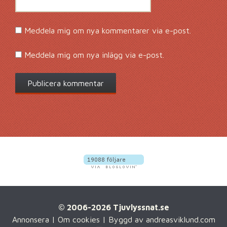
Meddela mig om nya kommentarer via e-post.
Meddela mig om nya inlägg via e-post.
© 2006-2026 Tjuvlyssnat.se
Annonsera
|
Om cookies
| Byggd av
andreasviklund.com