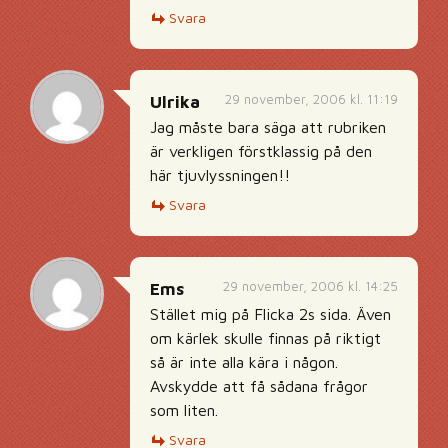
Svara
29 november, 2006 kl. 11:19
Ulrika
Jag måste bara säga att rubriken
är verkligen förstklassig på den
här tjuvlyssningen!!
Svara
29 november, 2006 kl. 14:25
Ems
Stället mig på Flicka 2s sida. Även
om kärlek skulle finnas på riktigt
så är inte alla kära i någon.
Avskydde att få sådana frågor
som liten.
Svara