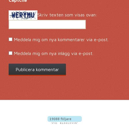
Captcha
*
Skriv texten som visas ovan:
Meddela mig om nya kommentarer via e-post.
Meddela mig om nya inlägg via e-post.