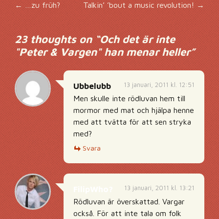
Inläggsnavigering
←
…zu früh?
Talkin’ ’bout a music revolution!
→
23 thoughts on “
Och det är inte
"Peter & Vargen" han menar heller
”
13 januari, 2011 kl. 12:51
Ubbelubb
Men skulle inte rödluvan hem till
mormor med mat och hjälpa henne
med att tvätta för att sen stryka
med?
Svara
13 januari, 2011 kl. 13:21
FilipWho?
Rödluvan är överskattad. Vargar
också. För att inte tala om folk