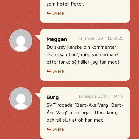
som heter Peter.
Svara
13 januari, 2011 kl. 13:28
Maggan
Du skrev kanske din kommentar
skämtsamt #2, men vid närmare
eftertanke så håller jag fan med!
Svara
13 januari, 2011 kl. 14:19
Burg
SVT ropade ”Bert-Åke Varg, Bert-
Åke Varg” men inga tittare kom,
och till slut strök han med.
Svara