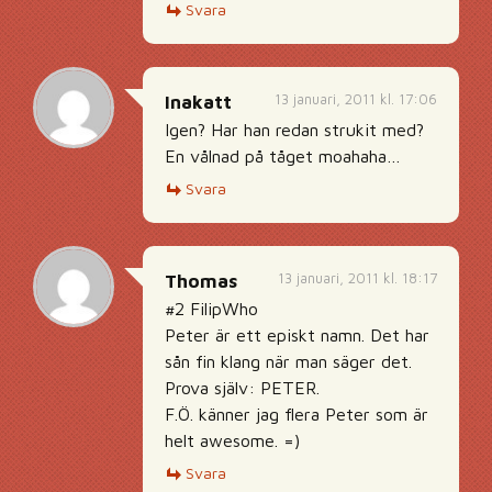
Svara
13 januari, 2011 kl. 17:06
Inakatt
Igen? Har han redan strukit med?
En vålnad på tåget moahaha…
Svara
13 januari, 2011 kl. 18:17
Thomas
#2 FilipWho
Peter är ett episkt namn. Det har
sån fin klang när man säger det.
Prova själv: PETER.
F.Ö. känner jag flera Peter som är
helt awesome. =)
Svara