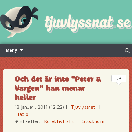
Hoppa
Sök
Meny
till
efte
innehåll
Och det är inte "Peter &
23
Vargen" han menar
heller
13 januari, 2011 (12:22)
|
Tjuvlyssnat
|
Tapio
Etiketter:
Kollektivtrafik
·
Stockholm