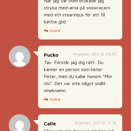
När jag var liten brukade jag
stryka med-arna på snowracern
med ett stearinljus för att få
bättre glid.
Svara
14 januari, 2011 kl. 09:47
Pucko
Tas: Förstår jag dig rätt: Du
känner en person som heter
Peter, men du kallar honom ”Min
röv”. Det var inte något snällt
smeknamn.
Svara
14 januari, 2011 kl. 11:16
Calle