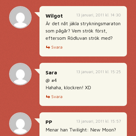
13 januari, 2011 kl. 14:30
Wilgot
Är det nåt jäkla strykningsmaraton
som pågår? Vem strök först,
eftersom Rödluvan strök med?
Svara
13 januari, 2011 kl. 15:25
Sara
@ #4
Hahaha, klockren! XD
Svara
13 januari, 2011 kl. 15:57
PP
Menar han Twilight: New Moon?