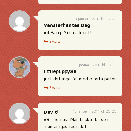
13 januari, 2011 kl. 19:03
Vänsterhäntas Dag
#4 Burg: Simma lugnt!
Svara
13 januari, 2011 kl. 19:31
littlepuppy88
just det inge fel med o heta peter
Svara
13 januari, 2011 kl. 20:25
David
#8 Thomas: Man brukar bli som
man umgås sägs det.