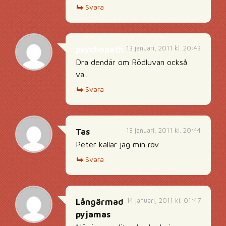
Svara
13 januari, 2011 kl. 20:43
psychopath
Dra dendär om Rödluvan också
va..
Svara
13 januari, 2011 kl. 20:44
Tas
Peter kallar jag min röv
Svara
14 januari, 2011 kl. 01:47
Långärmad
pyjamas