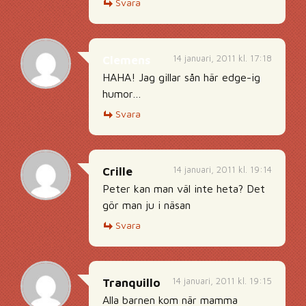
Svara
14 januari, 2011 kl. 17:18
Clemens
HAHA! Jag gillar sån här edge-ig
humor…
Svara
14 januari, 2011 kl. 19:14
Crille
Peter kan man väl inte heta? Det
gör man ju i näsan
Svara
14 januari, 2011 kl. 19:15
Tranquillo
Alla barnen kom när mamma