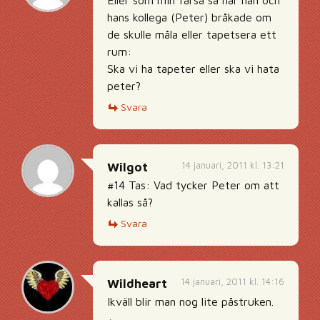
Eller som min farsa sa när han och
hans kollega (Peter) bråkade om
de skulle måla eller tapetsera ett
rum:
Ska vi ha tapeter eller ska vi hata
peter?
Svara
14 januari, 2011 kl. 13:21
Wilgot
#14 Tas: Vad tycker Peter om att
kallas så?
Svara
14 januari, 2011 kl. 14:16
Wildheart
Ikväll blir man nog lite påstruken.