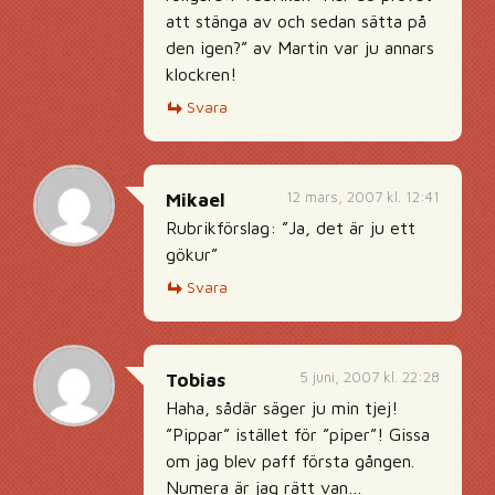
att stänga av och sedan sätta på
den igen?” av Martin var ju annars
klockren!
Svara
12 mars, 2007 kl. 12:41
Mikael
Rubrikförslag: ”Ja, det är ju ett
gökur”
Svara
5 juni, 2007 kl. 22:28
Tobias
Haha, sådär säger ju min tjej!
”Pippar” istället för ”piper”! Gissa
om jag blev paff första gången.
Numera är jag rätt van…