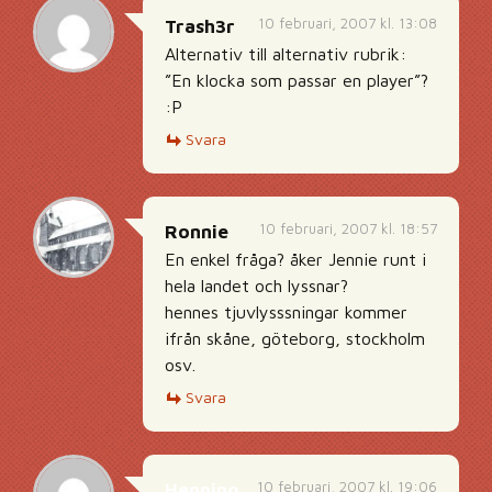
10 februari, 2007 kl. 13:08
Trash3r
Alternativ till alternativ rubrik:
”En klocka som passar en player”?
:P
Svara
10 februari, 2007 kl. 18:57
Ronnie
En enkel fråga? åker Jennie runt i
hela landet och lyssnar?
hennes tjuvlysssningar kommer
ifrån skåne, göteborg, stockholm
osv.
Svara
10 februari, 2007 kl. 19:06
Henning