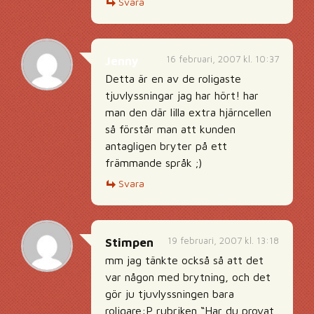
Svara
16 februari, 2007 kl. 10:37
Jenny
Detta är en av de roligaste
tjuvlyssningar jag har hört! har
man den där lilla extra hjärncellen
så förstår man att kunden
antagligen bryter på ett
främmande språk ;)
Svara
19 februari, 2007 kl. 13:18
Stimpen
mm jag tänkte också så att det
var någon med brytning, och det
gör ju tjuvlyssningen bara
roligare:P rubriken “Har du provat