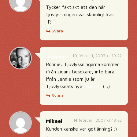
Tycker faktiskt att den här
tjuvlyssningen var skamligt kass
:P.
Svara
10 februari, 2007 kl. 19:22
Andreas
Ronnie: Tjuvlyssningarna kommer
ifrån sidans besökare, inte bara
ifrån Jennie (som ju är
Tjuvlyssnats nya
redaktör
). :)
Svara
14 februari, 2007 kl. 13:32
Mikael
Kunden kanske var gotlänning? ;)