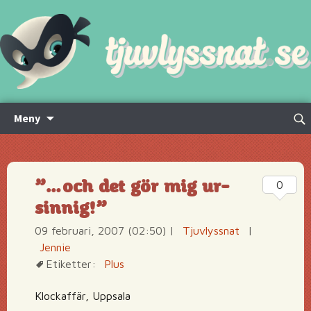
Hoppa
Sök
Meny
till
efte
innehåll
”…och det gör mig ur-
0
sinnig!”
09 februari, 2007 (02:50)
|
Tjuvlyssnat
|
Jennie
Etiketter:
Plus
Klockaffär, Uppsala