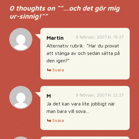
0 thoughts on “
”…och det gör mig
ur-sinnig!”
”
9 februari, 2007 kl. 19:27
Martin
Alternativ rubrik: ”Har du provat
att stänga av och sedan sätta på
den igen?”
Svara
9 februari, 2007 kl. 22:27
M
Ja det kan vara lite jobbigt när
man bara vill sova…
Svara