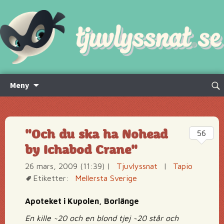
Hoppa
Sök
Meny
till
efte
innehåll
"Och du ska ha Nohead
56
by Ichabod Crane"
26 mars, 2009 (11:39)
|
Tjuvlyssnat
|
Tapio
Etiketter:
Mellersta Sverige
Apoteket i Kupolen, Borlänge
En kille ~20 och en blond tjej ~20 står och