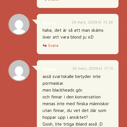
29 mars, 2009 kl. 15:28
Stella
haha, det är så att man skäms
över att vara blond ju xD
Svara
30 mars, 2009 kl. 17:13
linnea
asså svartskalle betyder inte
pormaskar.
men blackheads gör.
och finnar i den konversation
menas inte med finska människor
utan finnar, du vet det där som
hoppar upp i ansiktet?
Gosh, lite tröga ibland asså ;D