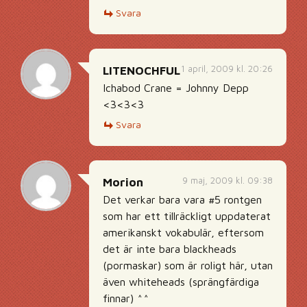
Svara
1 april, 2009 kl. 20:26
LITENOCHFUL
Ichabod Crane = Johnny Depp
<3<3<3
Svara
9 maj, 2009 kl. 09:38
Morion
Det verkar bara vara #5 rontgen
som har ett tillräckligt uppdaterat
amerikanskt vokabulär, eftersom
det är inte bara blackheads
(pormaskar) som är roligt här, utan
även whiteheads (sprängfärdiga
finnar) ^^