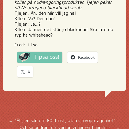
kollar på hudrengöringsprodukter. Tjejen pekar
på Neutrogena blackhead scrub.
Tjejen: Åh, den här vill jag ha!
Killen: Va? Den där?
Tjejen: Ja…?
Killen: Ja men det står ju blackhead. Ska inte du
typ ha whitehead?
Cred: Lisa
Tipsa oss!
Facebook
X
Inläggsnavigering
←
”Åh, en sån där 80-talist, utan självupptagenhet”
Och så undrar folk varför vi har en finanskris…
→