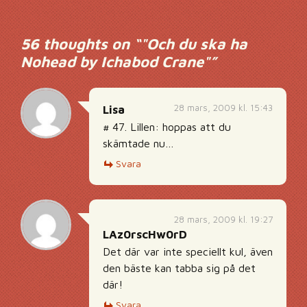
56 thoughts on “
"Och du ska ha
Nohead by Ichabod Crane"
”
28 mars, 2009 kl. 15:43
Lisa
# 47. Lillen: hoppas att du
skämtade nu…
Svara
28 mars, 2009 kl. 19:27
LAz0rscHw0rD
Det där var inte speciellt kul, även
den bäste kan tabba sig på det
där!
Svara