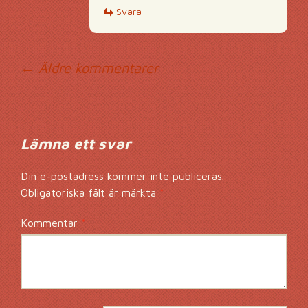
Svara
Kommentarsnavig
← Äldre kommentarer
Lämna ett svar
Din e-postadress kommer inte publiceras.
Obligatoriska fält är märkta
*
Kommentar
*