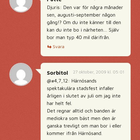
Djuris: Den var för några månader
sen, augusti-september någon
gång!? Om du inte känner till den
kan du inte bo i närheten… Själv
bor man typ 40 mil därifrån.
Svara
27 oktober, 2009 kl. 05:01
Sorbitol
@#4,7,12: Härnösands
spektakulära stadsfest infaller
årligen i slutet av juli om jag inte
har helt fel.
Det regnar alltid och banden är
mediokra som bäst men den är
ganska trevligt om man bor i eller
kommer ifrån Härnösand.