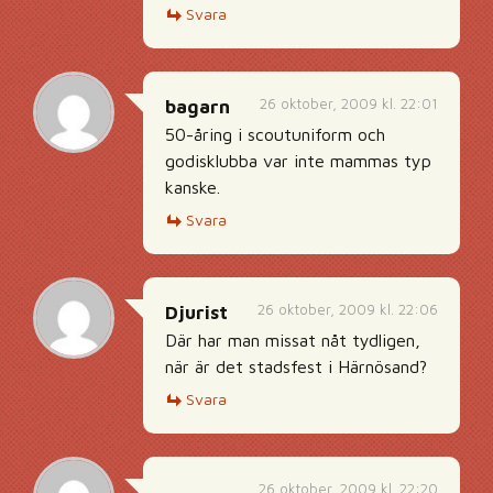
Svara
26 oktober, 2009 kl. 22:01
bagarn
50-åring i scoutuniform och
godisklubba var inte mammas typ
kanske.
Svara
26 oktober, 2009 kl. 22:06
Djurist
Där har man missat nåt tydligen,
när är det stadsfest i Härnösand?
Svara
26 oktober, 2009 kl. 22:20