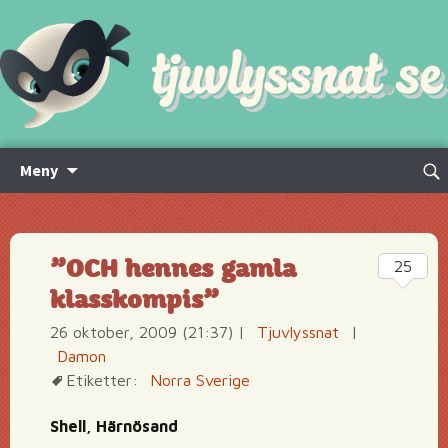
Hoppa
Sök
Meny
till
efte
innehåll
”OCH hennes gamla
25
klasskompis”
26 oktober, 2009 (21:37)
|
Tjuvlyssnat
|
Damon
Etiketter:
Norra Sverige
Shell, Härnösand