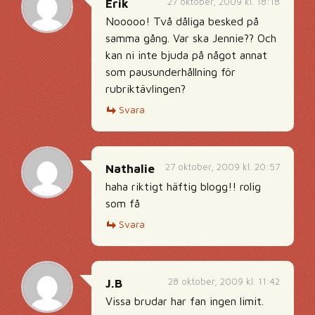
27 oktober, 2009 kl. 18:18
Erik
Nooooo! Två dåliga besked på
samma gång. Var ska Jennie?? Och
kan ni inte bjuda på något annat
som pausunderhållning för
rubriktävlingen?
Svara
27 oktober, 2009 kl. 20:57
Nathalie
haha riktigt häftig blogg!! rolig
som få
Svara
28 oktober, 2009 kl. 11:42
J.B
Vissa brudar har fan ingen limit.