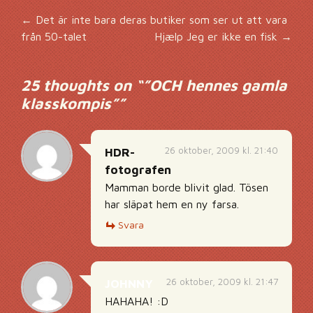
Inläggsnavigering
←
Det är inte bara deras butiker som ser ut att vara
från 50-talet
Hjælp Jeg er ikke en fisk
→
25 thoughts on “
”OCH hennes gamla
klasskompis”
”
26 oktober, 2009 kl. 21:40
HDR-
fotografen
Mamman borde blivit glad. Tösen
har släpat hem en ny farsa.
Svara
26 oktober, 2009 kl. 21:47
JOHNNY
HAHAHA! :D