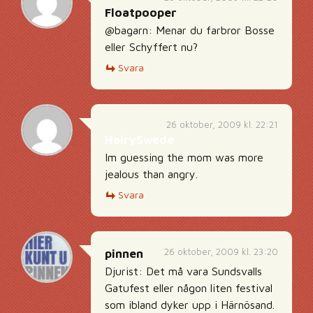
Floatpooper
@bagarn: Menar du farbror Bosse
eller Schyffert nu?
Svara
26 oktober, 2009 kl. 22:21
HairySwede
Im guessing the mom was more
jealous than angry.
Svara
26 oktober, 2009 kl. 23:20
pinnen
Djurist: Det må vara Sundsvalls
Gatufest eller någon liten festival
som ibland dyker upp i Härnösand.