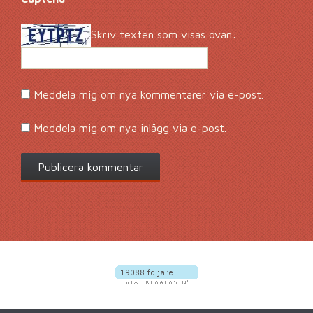
Skriv texten som visas ovan:
Meddela mig om nya kommentarer via e-post.
Meddela mig om nya inlägg via e-post.