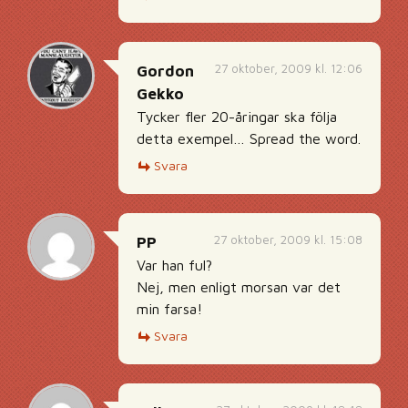
27 oktober, 2009 kl. 12:06
Gordon
Gekko
Tycker fler 20-åringar ska följa
detta exempel… Spread the word.
Svara
27 oktober, 2009 kl. 15:08
PP
Var han ful?
Nej, men enligt morsan var det
min farsa!
Svara