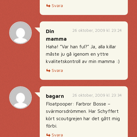
Svara
26 oktober, 2009 kl. 23:24
Din
mamma
Haha! ”Var han ful?” Ja, alla killar
måste ju gå igenom en yttre
kvalitetskontroll av min mamma :)
Svara
26 oktober, 2009 kl. 23:34
bagarn
Floatpooper: Farbror Bosse –
svärmorsdrömmen. Har Schyffert
kört scoutgrejen har det gått mig
förbi.
Svara