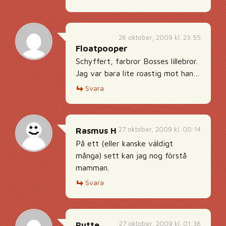
26 oktober, 2009 kl. 23:55
Floatpooper
Schyffert, farbror Bosses lillebror.
Jag var bara lite roastig mot han…
Svara
27 oktober, 2009 kl. 00:14
Rasmus H
På ett (eller kanske väldigt
många) sett kan jag nog förstå
mamman.
Svara
27 oktober, 2009 kl. 01:36
Putte