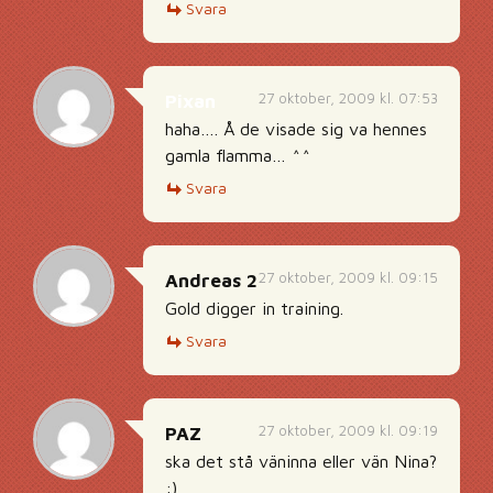
Svara
27 oktober, 2009 kl. 07:53
Pixan
haha…. Å de visade sig va hennes
gamla flamma… ^^
Svara
27 oktober, 2009 kl. 09:15
Andreas 2
Gold digger in training.
Svara
27 oktober, 2009 kl. 09:19
PAZ
ska det stå väninna eller vän Nina?
:)