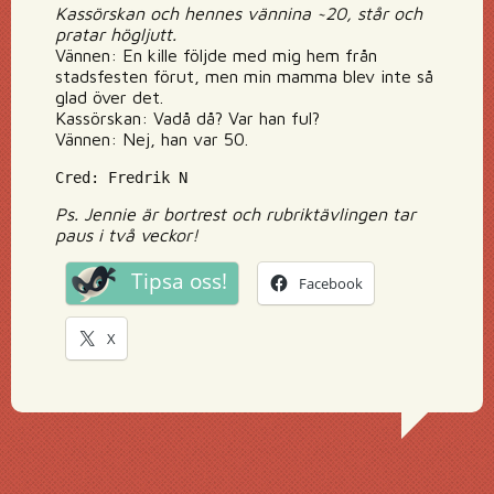
Kassörskan och hennes vännina ~20, står och
pratar högljutt.
Vännen: En kille följde med mig hem från
stadsfesten förut, men min mamma blev inte så
glad över det.
Kassörskan: Vadå då? Var han ful?
Vännen: Nej, han var 50.
Cred: Fredrik N
Ps. Jennie är bortrest och rubriktävlingen tar
paus i två veckor!
Tipsa oss!
Facebook
X