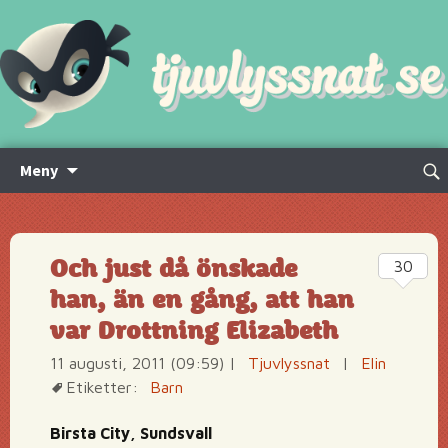
Hoppa
Sök
Meny
till
efte
innehåll
Och just då önskade
30
han, än en gång, att han
var Drottning Elizabeth
11 augusti, 2011 (09:59)
|
Tjuvlyssnat
|
Elin
Etiketter:
Barn
Birsta City, Sundsvall