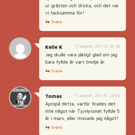
ur gråsten och dricka, och det var
vi tacksamma för!
Svara
11 augusti, 2011 kl. 22:29
Kelle K
Jag skulle vara jäkligt glad om jag
bara fyllde år vart tredje år.
Svara
11 augusti, 2011 kl. 23:02
Tomas
Apropå detta, varför firades det
inte något när Tjuvlyssnat fyllde 5
år i mars, eller missade jag något?
Svara