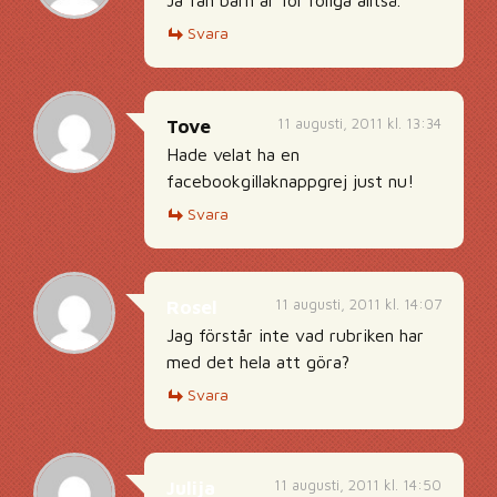
Ja fan barn är för roliga alltså.
Svara
11 augusti, 2011 kl. 13:34
Tove
Hade velat ha en
facebookgillaknappgrej just nu!
Svara
11 augusti, 2011 kl. 14:07
Rosel
Jag förstår inte vad rubriken har
med det hela att göra?
Svara
11 augusti, 2011 kl. 14:50
Julija