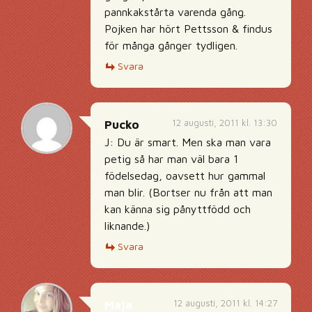
pannkakstårta varenda gång.
Pojken har hört Pettsson & findus
för många gånger tydligen.
Svara
12 augusti, 2011 kl. 13:30
Pucko
J: Du är smart. Men ska man vara
petig så har man väl bara 1
födelsedag, oavsett hur gammal
man blir. (Bortser nu från att man
kan känna sig pånyttfödd och
liknande.)
Svara
12 augusti, 2011 kl. 14:27
Maja