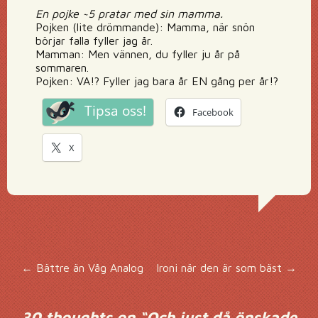
En pojke ~5 pratar med sin mamma.
Pojken (lite drömmande): Mamma, när snön
börjar falla fyller jag år.
Mamman: Men vännen, du fyller ju år på
sommaren.
Pojken: VA!? Fyller jag bara år EN gång per år!?
Tipsa oss!
Facebook
X
Inläggsnavigering
←
Bättre än Våg Analog
Ironi när den är som bäst
→
30 thoughts on “
Och just då önskade