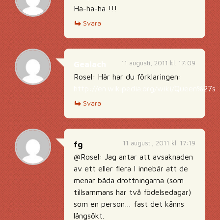
Ha-ha-ha !!!
Svara
11 augusti, 2011 kl. 17:09
Gealach
Rosel: Här har du förklaringen:
http://en.wikipedia.org/wiki/Queen%27s
Svara
11 augusti, 2011 kl. 17:19
fg
@Rosel: Jag antar att avsaknaden
av ett eller flera I innebär att de
menar båda drottningarna (som
tillsammans har två födelsedagar)
som en person… fast det känns
långsökt.