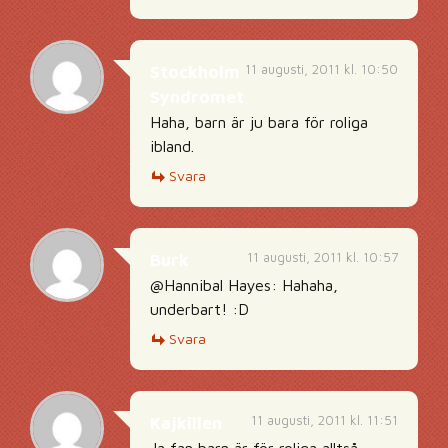
11 augusti, 2011 kl. 10:50
Stockholm
Syndromet
Haha, barn är ju bara för roliga
ibland.
Svara
11 augusti, 2011 kl. 10:57
Burk
@Hannibal Hayes: Hahaha,
underbart! :D
Svara
11 augusti, 2011 kl. 11:51
Kajkillen