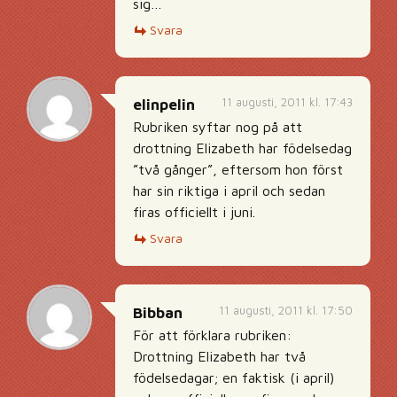
sig…
Svara
11 augusti, 2011 kl. 17:43
elinpelin
Rubriken syftar nog på att
drottning Elizabeth har födelsedag
”två gånger”, eftersom hon först
har sin riktiga i april och sedan
firas officiellt i juni.
Svara
11 augusti, 2011 kl. 17:50
Bibban
För att förklara rubriken:
Drottning Elizabeth har två
födelsedagar; en faktisk (i april)