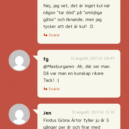
Nej, jag vet, det är inget kul när
någon ”tar död” på ”omöjliga
gåtor” och liknande, men jag
tycker att det är kul! :D
Svara
12 augusti, 2011 kl. 09:47
fg
@Maxburgaren: Ah, där ser man.
Då var man en kunskap rikare
Tack! :)
Svara
12 augusti, 2011 kl. 12:32
Jen
Findus Gröna Ärtor fyller ju år 3
gånger per år och firar med