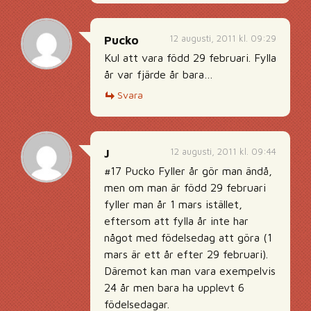
12 augusti, 2011 kl. 09:29
Pucko
Kul att vara född 29 februari. Fylla
år var fjärde år bara…
Svara
12 augusti, 2011 kl. 09:44
J
#17 Pucko Fyller år gör man ändå,
men om man är född 29 februari
fyller man år 1 mars istället,
eftersom att fylla år inte har
något med födelsedag att göra (1
mars är ett år efter 29 februari).
Däremot kan man vara exempelvis
24 år men bara ha upplevt 6
födelsedagar.