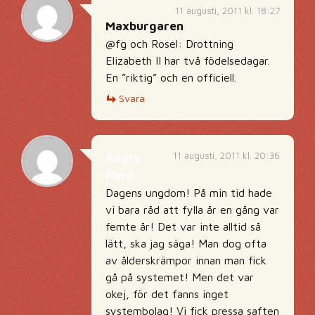
11 augusti, 2011 kl. 18:27
Maxburgaren
@fg och Rosel: Drottning
Elizabeth II har två födelsedagar.
En ”riktig” och en officiell.
Svara
11 augusti, 2011 kl. 20:36
Angry
Nerd
Dagens ungdom! På min tid hade
vi bara råd att fylla år en gång var
femte år! Det var inte alltid så
lätt, ska jag säga! Man dog ofta
av ålderskrämpor innan man fick
gå på systemet! Men det var
okej, för det fanns inget
systembolag! Vi fick pressa saften