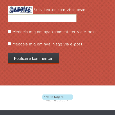
Skriv texten som visas ovan:
Meddela mig om nya kommentarer via e-post.
Meddela mig om nya inlägg via e-post.