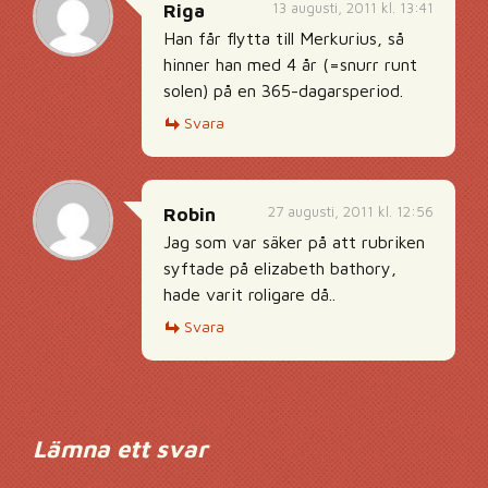
13 augusti, 2011 kl. 13:41
Riga
Han får flytta till Merkurius, så
hinner han med 4 år (=snurr runt
solen) på en 365-dagarsperiod.
Svara
27 augusti, 2011 kl. 12:56
Robin
Jag som var säker på att rubriken
syftade på elizabeth bathory,
hade varit roligare då..
Svara
Lämna ett svar