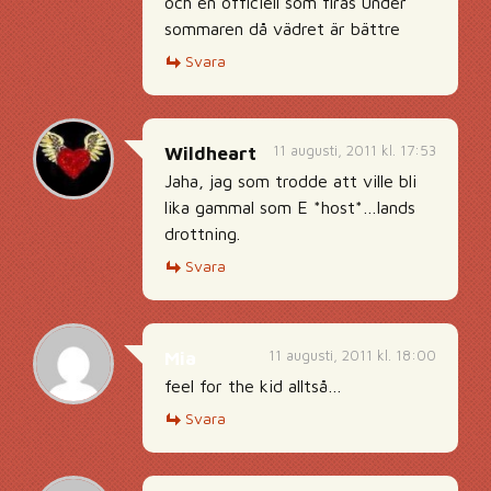
och en officiell som firas under
sommaren då vädret är bättre
Svara
11 augusti, 2011 kl. 17:53
Wildheart
Jaha, jag som trodde att ville bli
lika gammal som E *host*…lands
drottning.
Svara
11 augusti, 2011 kl. 18:00
Mia
feel for the kid alltså…
Svara