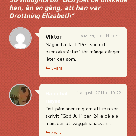
han, än en gång, att han var
Drottning Elizabeth
”
11 augusti, 2011 kl. 10:11
Viktor
Någon har läst ”Pettson och
pannkakstårtan” för många gånger
låter det som.
Svara
11 augusti, 2011 kl. 10:22
Hannibal
Hayes
Det påminner mig om att min son
skrivit ”God Jul!” den 24:e på alla
månader på väggalmanackan…
Svara