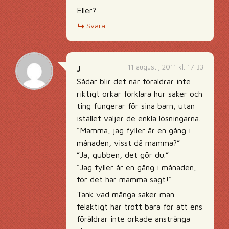
Eller?
Svara
11 augusti, 2011 kl. 17:33
J
Sådär blir det när föräldrar inte
riktigt orkar förklara hur saker och
ting fungerar för sina barn, utan
istället väljer de enkla lösningarna.
”Mamma, jag fyller år en gång i
månaden, visst då mamma?”
”Ja, gubben, det gör du.”
”Jag fyller år en gång i månaden,
för det har mamma sagt!”
Tänk vad många saker man
felaktigt har trott bara för att ens
föräldrar inte orkade anstränga