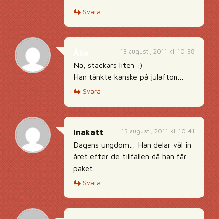
Svara
13 augusti, 2011 kl. 10:38
Åsa
Nä, stackars liten :)
Han tänkte kanske på julafton…
Svara
13 augusti, 2011 kl. 10:41
Inakatt
Dagens ungdom… Han delar väl in
året efter de tillfällen då han får
paket.
Svara