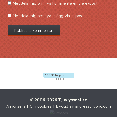
Meddela mig om nya kommentarer via e-post.
Meddela mig om nya inlägg via e-post.
© 2006-2026 Tjuvlyssnat.se
Annonsera
|
Om cookies
| Byggd av
andreasviklund.com