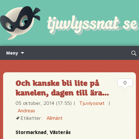
Hoppa
Sök
Meny
till
efte
innehåll
Och kanske bli lite på
0
kanelen, dagen till ära…
05 oktober, 2014 (17:55)
|
Tjuvlyssnat
|
Andreas
Etiketter:
Allmänt
Stormarknad, Västerås