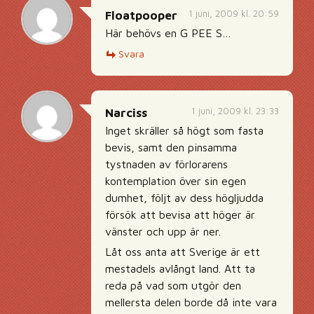
1 juni, 2009 kl. 20:59
Floatpooper
Här behövs en G PEE S…
Svara
1 juni, 2009 kl. 23:33
Narciss
Inget skräller så högt som fasta
bevis, samt den pinsamma
tystnaden av förlorarens
kontemplation över sin egen
dumhet, följt av dess högljudda
försök att bevisa att höger är
vänster och upp är ner.
Låt oss anta att Sverige är ett
mestadels avlångt land. Att ta
reda på vad som utgör den
mellersta delen borde då inte vara