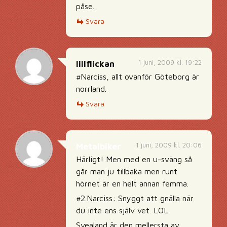
påse.
Svara
1 juni, 2009 kl. 19:22
lillflickan
#Narciss, allt ovanför Göteborg är
norrland.
Svara
1 juni, 2009 kl. 20:06
Metalbiker
Härligt! Men med en u-sväng så
går man ju tillbaka men runt
hörnet är en helt annan femma.
#2.Narciss: Snyggt att gnälla när
du inte ens själv vet. LOL
Svealand är den mellersta av