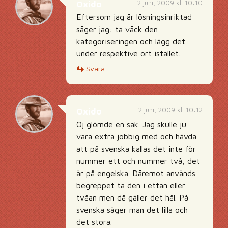
2 juni, 2009 kl. 10:10
Oxido
Eftersom jag är lösningsinriktad
säger jag: ta väck den
kategoriseringen och lägg det
under respektive ort istället.
Svara
2 juni, 2009 kl. 10:12
Oxido
Oj glömde en sak. Jag skulle ju
vara extra jobbig med och hävda
att på svenska kallas det inte för
nummer ett och nummer två, det
är på engelska. Däremot används
begreppet ta den i ettan eller
tvåan men då gäller det hål. På
svenska säger man det lilla och
det stora.