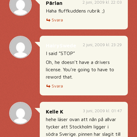
2 juni, 2009 kl. 22:03
Pärlan
Haha fluffkuddens rubrik ;)
Svara
2 juni, 2009 kl. 23:29
HairySwede
I said ”STOP”
Oh, he doesn’t have a drivers
license. You’re going to have to
reword that.
Svara
3 juni, 2009 kl. 01:47
Kelle K
hehe läser ovan att nån på allvar
tycker att Stockholm ligger i
södra Sverige. pinnen har slagit till