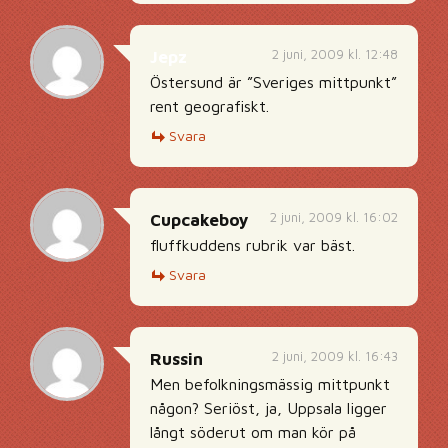
2 juni, 2009 kl. 12:48
Jepz
Östersund är ”Sveriges mittpunkt”
rent geografiskt.
Svara
2 juni, 2009 kl. 16:02
Cupcakeboy
fluffkuddens rubrik var bäst.
Svara
2 juni, 2009 kl. 16:43
Russin
Men befolkningsmässig mittpunkt
någon? Seriöst, ja, Uppsala ligger
långt söderut om man kör på