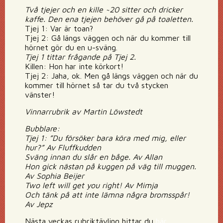
Två tjejer och en kille ~20 sitter och dricker
kaffe. Den ena tjejen behöver gå på toaletten.
Tjej 1: Var är toan?
Tjej 2: Gå längs väggen och när du kommer till
hörnet gör du en u-sväng.
Tjej 1 tittar frågande på Tjej 2.
Killen: Hon har inte körkort!
Tjej 2: Jaha, ok. Men gå längs väggen och när du
kommer till hörnet så tar du två stycken
vänster!
Vinnarrubrik av Martin Löwstedt
Bubblare:
Tjej 1: ”Du försöker bara köra med mig, eller
hur?” Av Fluffkudden
Sväng innan du slår en båge. Av Allan
Hon gick nästan på kuggen på väg till muggen.
Av Sophia Beijer
Two left will get you right! Av Mimja
Och tänk på att inte lämna några bromsspår!
Av Jepz
Nästa veckas rubriktävling hittar du
här