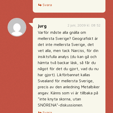
Svara
2 juni, 2009 kl. 08:52
jurg
Varför måste alla gnälla om
mellersta Sverige? Geografiskt är
det inte mellersta Sverige, det
vet alla, men tack Narciss, för din
insiktsfulla analys (du kan gå och
hämta två backar läsk, så får du
något för det du gjort, vad du nu
har gjort). Likförbannat kallas
Svealand för mellersta Sverige,
precis av den anledning Metalbiker
angav. Känns som vi är tillbaka på
”inte knyta skorna, utan
SNÖRENA”-diskussionen.
Svara