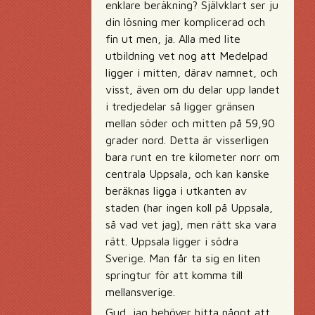
enklare beräkning? Självklart ser ju
din lösning mer komplicerad och
fin ut men, ja. Alla med lite
utbildning vet nog att Medelpad
ligger i mitten, därav namnet, och
visst, även om du delar upp landet
i tredjedelar så ligger gränsen
mellan söder och mitten på 59,90
grader nord. Detta är visserligen
bara runt en tre kilometer norr om
centrala Uppsala, och kan kanske
beräknas ligga i utkanten av
staden (har ingen koll på Uppsala,
så vad vet jag), men rätt ska vara
rätt. Uppsala ligger i södra
Sverige. Man får ta sig en liten
springtur för att komma till
mellansverige.
Gud, jag behöver hitta något att