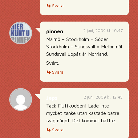
Svara
2 juni, 2009 kl. 10:47
pinnen
Malmö – Stockholm = Söder.
Stockholm – Sundsvall = Mellanmål
Sundsvall uppåt är Norrland.
Svårt.
Svara
2 juni, 2009 kl. 12:45
Jepz
Tack Fluffkudden! Lade inte
mycket tanke utan kastade batra
iväg något. Det kommer bättre…
Svara