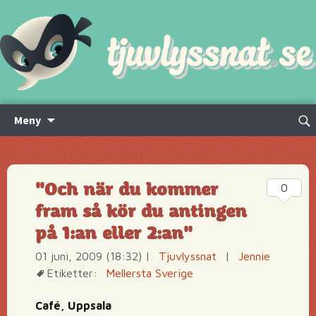
Hoppa
Sök
Meny
till
efte
innehåll
"Och när du kommer
0
fram så kör du antingen
på 1:an eller 2:an"
01 juni, 2009 (18:32)
|
Tjuvlyssnat
|
Jennie
Etiketter:
Mellersta Sverige
Café, Uppsala