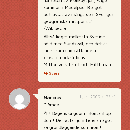
närheten av Munkbysjön, Ånge
kommun i Medelpad. Berget
betraktas av många som Sveriges
geografiska mittpunkt.”
/Wikipedia
Alltså ligger mellersta Sverige i
höjd med Sundsvall, och det är
inget sammanträffande att i
krokarna också finns
Mittuniversitetet och Mittbanan.
Svara
1 juni, 2009 kl. 23:41
Narciss
Glömde..
Äh! Dagens ungdom! Bunta ihop
dom! De fattar ju inte ens något
så grundläggande som ironi!