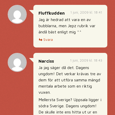
1 juni, 2009 kl. 18:41
Fluffkudden
Jag är hedrad att vara en av
bubblarna, men Jepz rubrik var
ändå bäst enligt mig ^^
Svara
1 juni, 2009 kl. 18:43
Narciss
Ja jag säger då det. Dagens
ungdom! Det verkar krävas tre av
dem för att utföra samma mängd
mentala arbete som en riktig
vuxen.
Mellersta Sverige? Uppsala ligger i
södra Sverige. Dagens ungdom!
De skulle inte ens hitta ut ur en