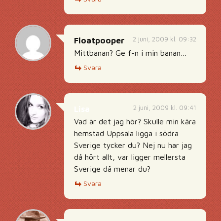
2 juni, 2009 kl. 09:32
Floatpooper
Mittbanan? Ge f-n i min banan…
Svara
2 juni, 2009 kl. 09:41
Lisa
Vad är det jag hör? Skulle min kära
hemstad Uppsala ligga i södra
Sverige tycker du? Nej nu har jag
då hört allt, var ligger mellersta
Sverige då menar du?
Svara