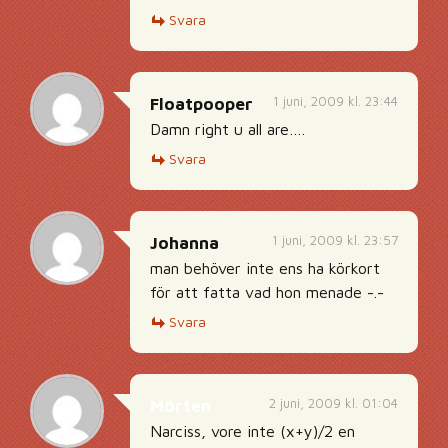
Svara
1 juni, 2009 kl. 23:44
Floatpooper
Damn right u all are….
Svara
1 juni, 2009 kl. 23:57
Johanna
man behöver inte ens ha körkort
för att fatta vad hon menade -.-
Svara
2 juni, 2009 kl. 01:04
Mörten
Narciss, vore inte (x+y)/2 en