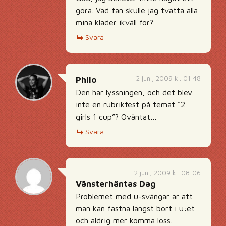
göra. Vad fan skulle jag tvätta alla
mina kläder ikväll för?
Svara
2 juni, 2009 kl. 01:48
Philo
Den här lyssningen, och det blev
inte en rubrikfest på temat ”2
girls 1 cup”? Oväntat…
Svara
2 juni, 2009 kl. 08:06
Vänsterhäntas Dag
Problemet med u-svängar är att
man kan fastna längst bort i u:et
och aldrig mer komma loss.