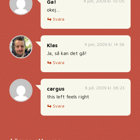
4 juni, 2009 kl. 10:05
Ga!
okej…
Svara
4 juni, 2009 kl. 14:56
Klas
Ja, så kan det gå!
Svara
6 juli, 2009 kl. 06:23
cargus
this left feels right
Svara