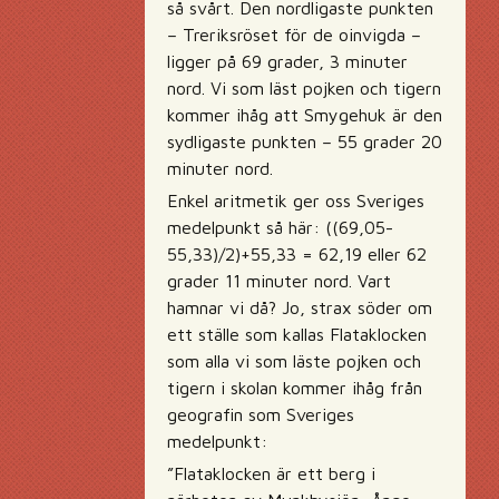
så svårt. Den nordligaste punkten
– Treriksröset för de oinvigda –
ligger på 69 grader, 3 minuter
nord. Vi som läst pojken och tigern
kommer ihåg att Smygehuk är den
sydligaste punkten – 55 grader 20
minuter nord.
Enkel aritmetik ger oss Sveriges
medelpunkt så här: ((69,05-
55,33)/2)+55,33 = 62,19 eller 62
grader 11 minuter nord. Vart
hamnar vi då? Jo, strax söder om
ett ställe som kallas Flataklocken
som alla vi som läste pojken och
tigern i skolan kommer ihåg från
geografin som Sveriges
medelpunkt:
”Flataklocken är ett berg i