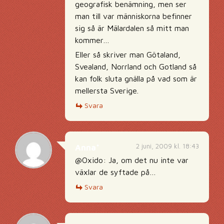
geografisk benämning, men ser
man till var människorna befinner
sig så är Mälardalen så mitt man
kommer…
Eller så skriver man Götaland,
Svealand, Norrland och Gotland så
kan folk sluta gnälla på vad som är
mellersta Sverige.
Svara
2 juni, 2009 kl. 18:43
Anna*
@Oxido: Ja, om det nu inte var
växlar de syftade på…
Svara