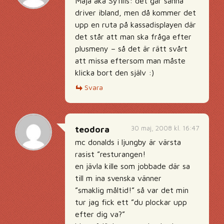
Maja aka Syfilis: det går sånna
driver ibland, men då kommer det
upp en ruta på kassadisplayen där
det står att man ska fråga efter
plusmeny – så det är rätt svårt
att missa eftersom man måste
klicka bort den själv :)
Svara
30 maj, 2008 kl. 16:47
teodora
mc donalds i ljungby är värsta
rasist ”resturangen!
en jävla kille som jobbade där sa
till m ina svenska vänner
”smaklig måltid!” så var det min
tur jag fick ett ”du plockar upp
efter dig va?”