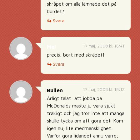
skräpet om alla lämnade det på
bordet?
Svara
17 maj, 2008 kl. 16:41
Mel
precis, bort med skräpet!
Svara
17 maj, 2008 kl. 18:12
Bullen
Arligt talat: att jobba pa
McDonalds maste ju vara sjukt
trakigt och jag tror inte att manga
skulle tycka om att gora det. Kom
igen nu, lite medmansklighet.
Varfor gora lidandet annu varre,