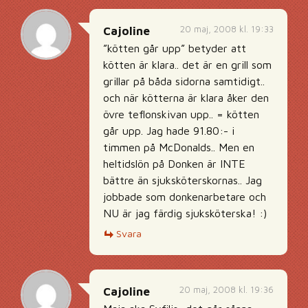
20 maj, 2008 kl. 19:33
Cajoline
”kötten går upp” betyder att
kötten är klara.. det är en grill som
grillar på båda sidorna samtidigt..
och när kötterna är klara åker den
övre teflonskivan upp.. = kötten
går upp. Jag hade 91.80:- i
timmen på McDonalds.. Men en
heltidslön på Donken är INTE
bättre än sjuksköterskornas.. Jag
jobbade som donkenarbetare och
NU är jag färdig sjuksköterska! :)
Svara
20 maj, 2008 kl. 19:36
Cajoline