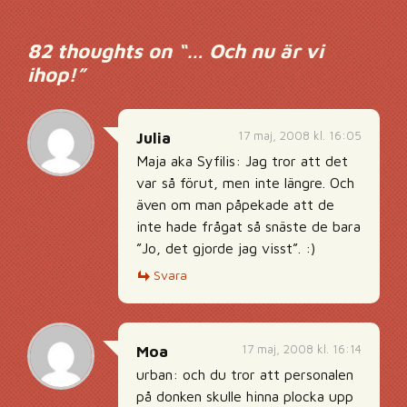
82 thoughts on “
… Och nu är vi
ihop!
”
17 maj, 2008 kl. 16:05
Julia
Maja aka Syfilis: Jag tror att det
var så förut, men inte längre. Och
även om man påpekade att de
inte hade frågat så snäste de bara
”Jo, det gjorde jag visst”. :)
Svara
17 maj, 2008 kl. 16:14
Moa
urban: och du tror att personalen
på donken skulle hinna plocka upp