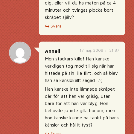
dig, eller vill du ha maten på ca 4
minuter och tvingas plocka bort
skräpet själv?
Svara
17 maj, 2008 kl. 21:37
Anneli
Men stackars kille! Han kanske
verkligen tog mod till sig när han
hittade på sin lilla flirt, och så blev
han så känslokallt sågad. :'(
Han kanske inte lämnade skräpet
där för att han var grisig, utan
bara för att han var blyg. Hon
behövde ju inte gilla honom, men
hon kanske kunde ha tänkt på hans
känslor och hållit tyst?
Svara