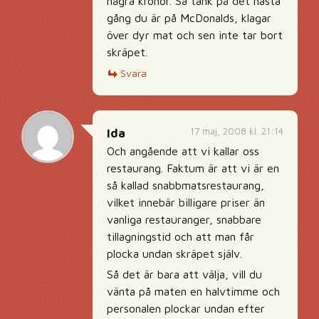
några kronor. Så tänk på det nästa
gång du är på McDonalds, klagar
över dyr mat och sen inte tar bort
skräpet.
Svara
17 maj, 2008 kl. 21:14
Ida
Och angående att vi kallar oss
restaurang. Faktum är att vi är en
så kallad snabbmatsrestaurang,
vilket innebär billigare priser än
vanliga restauranger, snabbare
tillagningstid och att man får
plocka undan skräpet själv.
Så det är bara att välja, vill du
vänta på maten en halvtimme och
personalen plockar undan efter