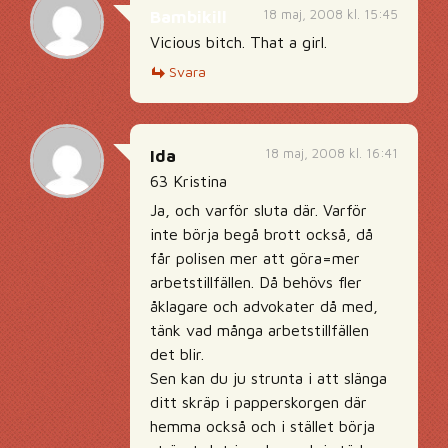
18 maj, 2008 kl. 15:45
Bambikill
Vicious bitch. That a girl.
Svara
18 maj, 2008 kl. 16:41
Ida
63 Kristina
Ja, och varför sluta där. Varför
inte börja begå brott också, då
får polisen mer att göra=mer
arbetstillfällen. Då behövs fler
åklagare och advokater då med,
tänk vad många arbetstillfällen
det blir.
Sen kan du ju strunta i att slänga
ditt skräp i papperskorgen där
hemma också och i stället börja