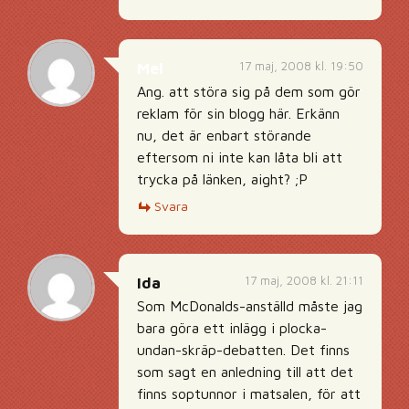
17 maj, 2008 kl. 19:50
Mel
Ang. att störa sig på dem som gör
reklam för sin blogg här. Erkänn
nu, det är enbart störande
eftersom ni inte kan låta bli att
trycka på länken, aight? ;P
Svara
17 maj, 2008 kl. 21:11
Ida
Som McDonalds-anställd måste jag
bara göra ett inlägg i plocka-
undan-skräp-debatten. Det finns
som sagt en anledning till att det
finns soptunnor i matsalen, för att