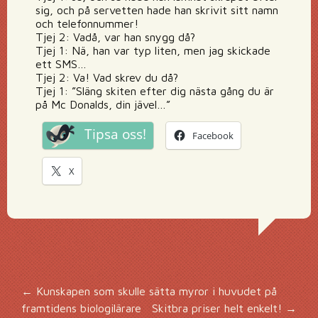
sig, och på servetten hade han skrivit sitt namn
och telefonnummer!
Tjej 2: Vadå, var han snygg då?
Tjej 1: Nä, han var typ liten, men jag skickade
ett SMS…
Tjej 2: Va! Vad skrev du då?
Tjej 1: ”Släng skiten efter dig nästa gång du är
på Mc Donalds, din jävel…”
Tipsa oss!
Facebook
X
Inläggsnavigering
←
Kunskapen som skulle sätta myror i huvudet på
framtidens biologilärare
Skitbra priser helt enkelt!
→