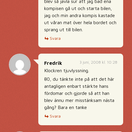
blev så jävla sur att jag bad ena
kompisen gå ut och starta bilen,
jag och min andra kompis kastade
ut våran mat över hela bordet och
sprang ut till bilen.
Svara
3 juni, 2008 kl. 10:28
Fredrik
Klockren tjuvlyssning.
80, du tänkte inte på att det här
antagligen enbart stärkte hans
fördomar och gjorde så att han
blev ännu mer misstänksam nästa
gång? Bara en tanke
Svara