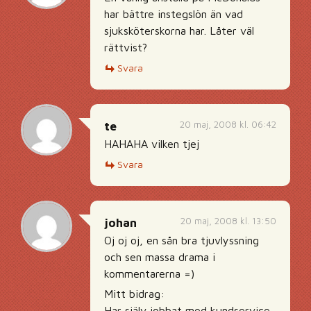
har bättre instegslön än vad
sjuksköterskorna har. Låter väl
rättvist?
Svara
20 maj, 2008 kl. 06:42
te
HAHAHA vilken tjej
Svara
20 maj, 2008 kl. 13:50
johan
Oj oj oj, en sån bra tjuvlyssning
och sen massa drama i
kommentarerna =)
Mitt bidrag:
Har själv jobbat med kundservice,