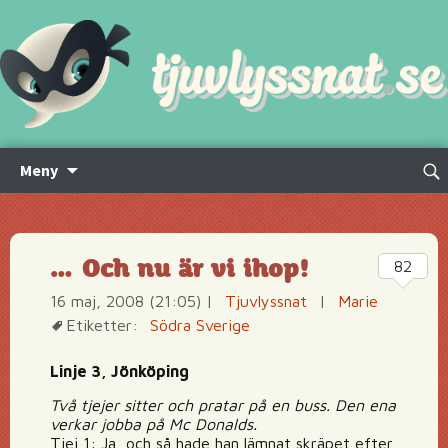
Hoppa
Sök
Meny
till
efte
innehåll
… Och nu är vi ihop!
82
16 maj, 2008 (21:05)
|
Tjuvlyssnat
|
Marie
Etiketter:
Södra Sverige
Linje 3, Jönköping
Två tjejer sitter och pratar på en buss. Den ena
verkar jobba på Mc Donalds.
Tjej 1: Ja, och så hade han lämnat skräpet efter