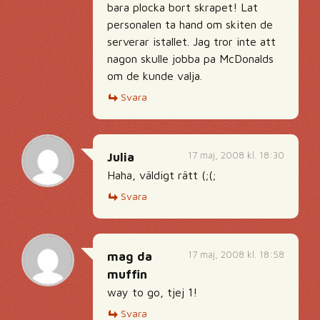
bara plocka bort skrapet! Lat
personalen ta hand om skiten de
serverar istallet. Jag tror inte att
nagon skulle jobba pa McDonalds
om de kunde valja.
Svara
17 maj, 2008 kl. 18:30
Julia
Haha, väldigt rätt (;(;
Svara
17 maj, 2008 kl. 18:58
mag da
muffin
way to go, tjej 1!
Svara