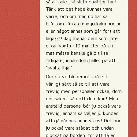
så är fallet så sluta gnäll för fan!
Tänk att det hade kunnat vara
värre, och om man nu har så
bråttom så kan man ju käka nudlar
eller något annat som går fort att
laga??!! Jag menar dem som inte
orkar vänta i 10 minuter på sin
mat måste kanske gå dit lite
tidigare, innan dom håller på att
”svälta ihjäl”
Om du vill bli bemött på ett
vänligt sätt så se till att vara
trevlig med personalen också, dom
gör säkert så gott dom kan! Men
anställd personal bör ju också vara
trevlig, annars så väljer ju kunden
att gå någon annan stans! Det bör
ju också vara städat och undan
plockat på borden, för att få en