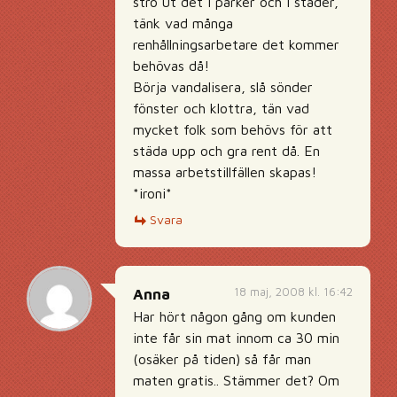
strö ut det i parker och i städer,
tänk vad många
renhållningsarbetare det kommer
behövas då!
Börja vandalisera, slå sönder
fönster och klottra, tän vad
mycket folk som behövs för att
städa upp och gra rent då. En
massa arbetstillfällen skapas!
*ironi*
Svara
18 maj, 2008 kl. 16:42
Anna
Har hört någon gång om kunden
inte får sin mat innom ca 30 min
(osäker på tiden) så får man
maten gratis.. Stämmer det? Om