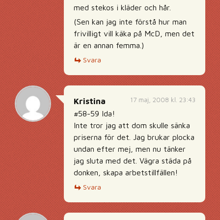
med stekos i kläder och hår.
(Sen kan jag inte förstå hur man
frivilligt vill käka på McD, men det
är en annan femma.)
Svara
17 maj, 2008 kl. 23:43
Kristina
#58-59 Ida!
Inte tror jag att dom skulle sänka
priserna för det. Jag brukar plocka
undan efter mej, men nu tänker
jag sluta med det. Vägra städa på
donken, skapa arbetstillfällen!
Svara