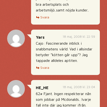
bra arbetsplats och
arbetsmiljö..samt nöjda kunder..
Svara
18 maj, 2008 kl. 22:59
Yars
Cajo: Fascinerande inblick i
snabbmatens värld. Vad i allsindar
betyder ”kötten går upp”? Jag
tappade alldeles aptiten.
Svara
18 maj, 2008 kl. 23:04
HE_HE
62# Fjant. Ingen respekterar nån
som jobbar på Mcdonalds.. Ivarje
fall inte där jag kommer ifrån.