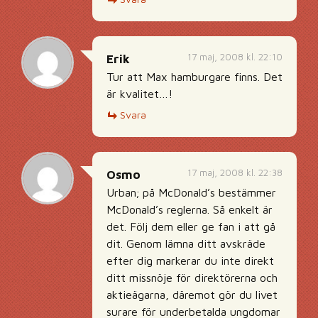
17 maj, 2008 kl. 22:10
Erik
Tur att Max hamburgare finns. Det
är kvalitet…!
Svara
17 maj, 2008 kl. 22:38
Osmo
Urban; på McDonald’s bestämmer
McDonald’s reglerna. Så enkelt är
det. Följ dem eller ge fan i att gå
dit. Genom lämna ditt avskräde
efter dig markerar du inte direkt
ditt missnöje för direktörerna och
aktieägarna, däremot gör du livet
surare för underbetalda ungdomar