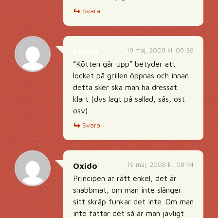
Svara
19 maj, 2008 kl. 08:36
Emma
”Kötten går upp” betyder att
locket på grillen öppnas och innan
detta sker ska man ha dressat
klart (dvs lagt på sallad, sås, ost
osv).
Svara
19 maj, 2008 kl. 08:44
Oxido
Principen är rätt enkel, det är
snabbmat, om man inte slänger
sitt skräp funkar det inte. Om man
inte fattar det så är man jävligt