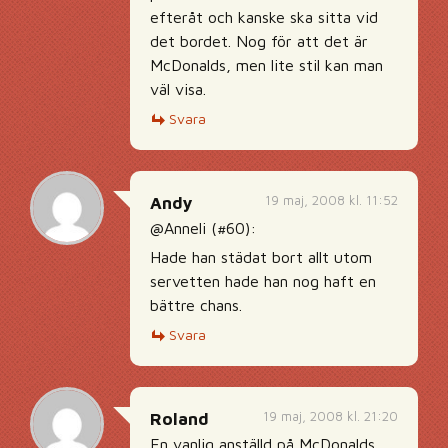
efteråt och kanske ska sitta vid
det bordet. Nog för att det är
McDonalds, men lite stil kan man
väl visa.
Svara
19 maj, 2008 kl. 11:52
Andy
@Anneli (#60):
Hade han städat bort allt utom
servetten hade han nog haft en
bättre chans.
Svara
19 maj, 2008 kl. 21:20
Roland
En vanlig anställd på McDonalds