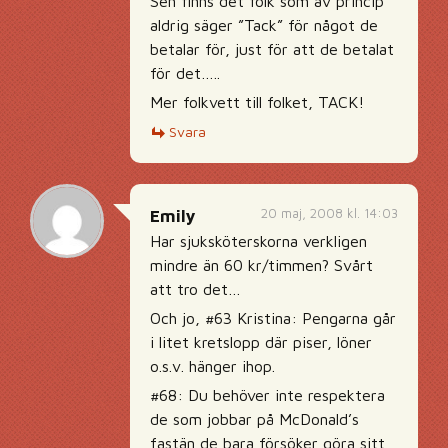
Sen finns det folk som av princip
aldrig säger ”Tack” för något de
betalar för, just för att de betalat
för det…..
Mer folkvett till folket, TACK!
Svara
20 maj, 2008 kl. 14:03
Emily
Har sjuksköterskorna verkligen
mindre än 60 kr/timmen? Svårt
att tro det…
Och jo, #63 Kristina: Pengarna går
i litet kretslopp där piser, löner
o.s.v. hänger ihop.
#68: Du behöver inte respektera
de som jobbar på McDonald’s
fastän de bara försöker göra sitt