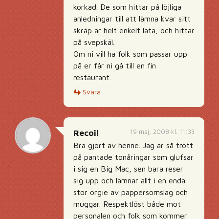
korkad. De som hittar på löjliga
anledningar till att lämna kvar sitt
skräp är helt enkelt lata, och hittar
på svepskäl.
Om ni vill ha folk som passar upp
på er får ni gå till en fin
restaurant.
Svara
19 maj, 2008 kl. 11:33
Recoil
Bra gjort av henne. Jag är så trött
på pantade tonåringar som glufsar
i sig en Big Mac, sen bara reser
sig upp och lämnar allt i en enda
stor orgie av pappersomslag och
muggar. Respektlöst både mot
personalen och folk som kommer