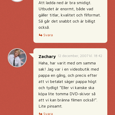
Att ladda ned är bra smidigt.
Utbudet är enormt, både vad
gäller titlar, kvalitet och filformat.
Så går det snabbt och är billigt
också.
Svara
12 december, 2007 kl. 18:42
Zachary
Haha, har varit med om samma
sak! Jag var i en videobutik med
pappa en gång, och precis efter
att vi betalat säger pappa högt
och tydligt ”Eller vi kanske ska
köpa lite tomma DVD-skivor så
att vi kan bränna filmen också!”.
Lite pinsamt.
Svara