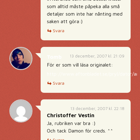
som alltid måste påpeka alla små
detaljer som inte har nånting med
saken att göra:)
Svara
13 december, 2007 kl. 21:09
Tomb
För er som vill läsa originalet:
http://www.aftonbladet.se/pryl/dator/ar
Svara
13 december, 2007 kl. 22:18
Christoffer Vestin
Ja, rubriken var bra :)
Och tack Damon för creds. ^^
Svara