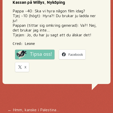
Kassan på Willys, Nyköping
Pappa ~40: Ska vi hyra någon film idag?
Tjej ~10 (högt): Hyra?! Du brukar ju ladda ner
ju!
Pappan (tittar sig omkring generad): Va?! Nej,
det brukar jag inte…
Tjejen: Jo, du har ju sagt att du älskar det!
Cred: Leone
Tipsa oss!
Facebook
X
←
Hmm, kanske i Palestina…