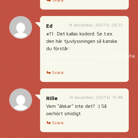
14 december, 2007 kl. 09:51
Ed
#11: Det kallas kodord. Se t.ex.
den här tjuvlyssningen så kanske
du förstår:
http://www.tjuvlyssnat.se/stockholm/nar
aldern-tar-ut-sin-ratt
Svara
14 december, 2007 kl. 15:48
Rille
Vem ”älskar” inte det? :) Så
oerhört smidigt.
Svara