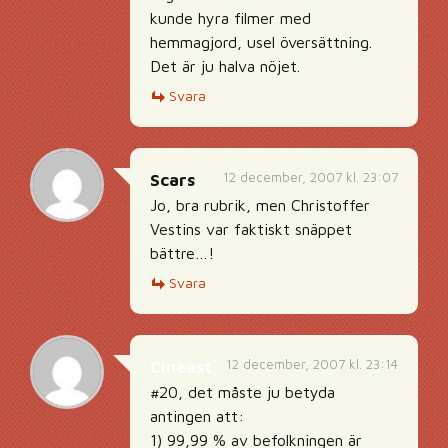
kunde hyra filmer med
hemmagjord, usel översättning.
Det är ju halva nöjet.
Svara
12 december, 2007 kl. 23:07
Scars
Jo, bra rubrik, men Christoffer
Vestins var faktiskt snäppet
bättre…!
Svara
12 december, 2007 kl. 23:14
Cineast
#20, det måste ju betyda
antingen att:
1) 99,99 % av befolkningen är