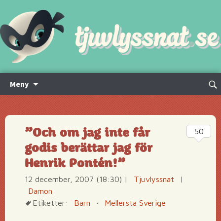
Hoppa
Sök
Meny
till
efte
innehåll
”Och om jag inte får
50
godis berättar jag för
Henrik Pontén!”
12 december, 2007 (18:30)
|
Tjuvlyssnat
|
Damon
Etiketter:
Barn
·
Mellersta Sverige