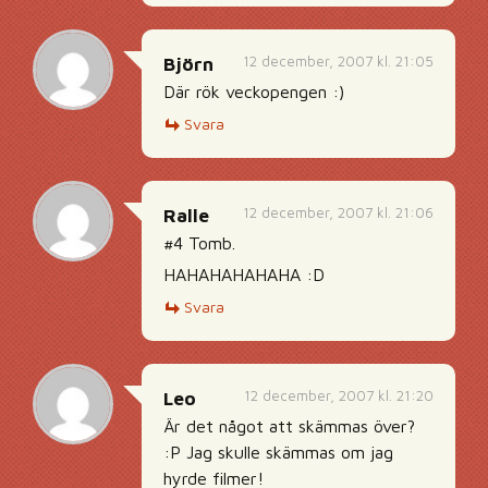
12 december, 2007 kl. 21:05
Björn
Där rök veckopengen :)
Svara
12 december, 2007 kl. 21:06
Ralle
#4 Tomb.
HAHAHAHAHAHA :D
Svara
12 december, 2007 kl. 21:20
Leo
Är det något att skämmas över?
:P Jag skulle skämmas om jag
hyrde filmer!