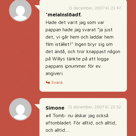
12 december, 2007 kl. 23:47
*melalnslöadf.
Hade det varit jag som var
pappan hade jag svarat ”ja just
det, vi går hem och laddar hem
film istället!” Ingen bryr sig om
det ändå, och tror knappast någon
på Willys tänkte på att logga
pappans ipnummer för ev.
angiveri.
Svara
12 december, 2007 kl. 23:52
Simone
#4 Tomb: nu älskar jag också
aftonbladet. För alltid, och alltid,
och alltid….