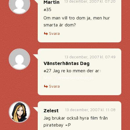
13 december, 2007 kl. 07:20
Martin
#35
Om man vill tro dom ja, men hur
smarta är dom?
Svara
13 december, 2007 kl. 07:49
Vänsterhäntas Dag
#27 Jag re ko mmen der ar:
http://www.skrivihop.se
Svara
13 december, 2007 kl. 11:08
Zelest
Jag brukar också hyra film från
piratebay =P