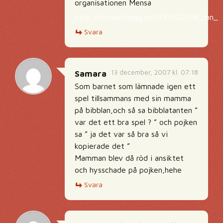
organisationen Mensa
http://initialt.blogg.se/1197502098_mn_
Svara
13 december, 2007 kl. 07:18
Samara
Som barnet som lämnade igen ett
spel tillsammans med sin mamma
på bibblan,och så sa bibblatanten ”
var det ett bra spel ? ” och pojken
sa ” ja det var så bra så vi
kopierade det ”
Mamman blev då röd i ansiktet
och hysschade på pojken,hehe
Svara