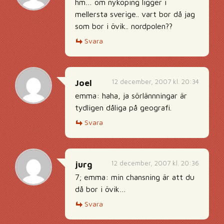
hm… om nyköping ligger i
mellersta sverige.. vart bor då jag
som bor i övik.. nordpolen??
Svara
12 december, 2007 kl. 20:34
Joel
emma: haha, ja sörlännningar är
tydligen dåliga på geografi.
Svara
12 december, 2007 kl. 20:36
jurg
7; emma: min chansning är att du
då bor i övik…
Svara