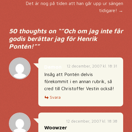
Inläggsnavigering
Det är nog på tiden att han går upp ur sängen
tidigare!
→
50 thoughts on “
”Och om jag inte får
godis berättar jag för Henrik
Pontén!”
”
12 december, 2007 kl. 18:31
Damon
Insåg att Pontén delvis
förekommit i en annan rubrik, så
cred till Christoffer Vestin också!
Svara
12 december, 2007 kl. 18:38
Woowzer