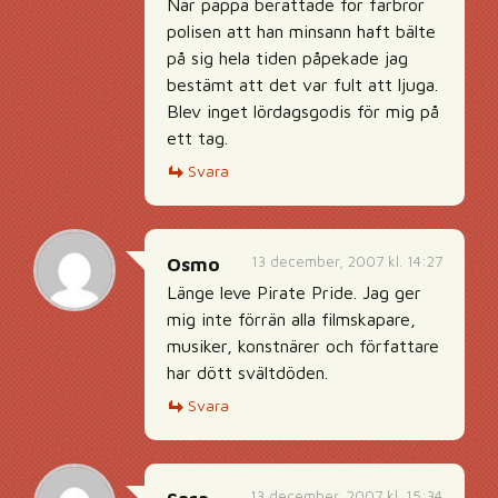
När pappa berättade för farbror
polisen att han minsann haft bälte
på sig hela tiden påpekade jag
bestämt att det var fult att ljuga.
Blev inget lördagsgodis för mig på
ett tag.
Svara
13 december, 2007 kl. 14:27
Osmo
Länge leve Pirate Pride. Jag ger
mig inte förrän alla filmskapare,
musiker, konstnärer och författare
har dött svältdöden.
Svara
13 december, 2007 kl. 15:34