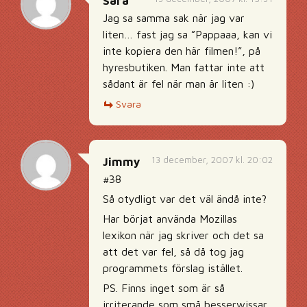
Sara
Jag sa samma sak när jag var
liten… fast jag sa ”Pappaaa, kan vi
inte kopiera den här filmen!”, på
hyresbutiken. Man fattar inte att
sådant är fel när man är liten :)
Svara
13 december, 2007 kl. 20:02
Jimmy
#38
Så otydligt var det väl ändå inte?
Har börjat använda Mozillas
lexikon när jag skriver och det sa
att det var fel, så då tog jag
programmets förslag istället.
PS. Finns inget som är så
irriterande som små besserwissar