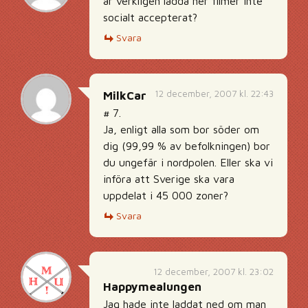
är verkligen ladda ner filmer inte
socialt accepterat?
Svara
12 december, 2007 kl. 22:43
MilkCar
# 7.
Ja, enligt alla som bor söder om
dig (99,99 % av befolkningen) bor
du ungefär i nordpolen. Eller ska vi
införa att Sverige ska vara
uppdelat i 45 000 zoner?
Svara
12 december, 2007 kl. 23:02
Happymealungen
Jag hade inte laddat ned om man