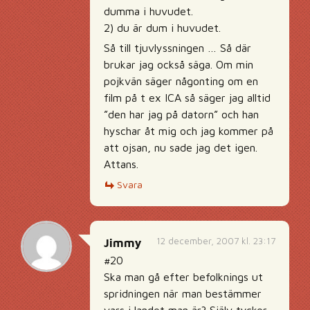
dumma i huvudet.
2) du är dum i huvudet.
Så till tjuvlyssningen … Så där
brukar jag också säga. Om min
pojkvän säger någonting om en
film på t ex ICA så säger jag alltid
”den har jag på datorn” och han
hyschar åt mig och jag kommer på
att ojsan, nu sade jag det igen.
Attans.
Svara
12 december, 2007 kl. 23:17
Jimmy
#20
Ska man gå efter befolknings ut
spridningen när man bestämmer