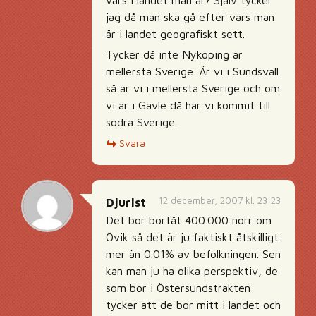
vars i landet man är? Själv tycker
jag då man ska gå efter vars man
är i landet geografiskt sett.
Tycker då inte Nyköping är
mellersta Sverige. Är vi i Sundsvall
så är vi i mellersta Sverige och om
vi är i Gävle då har vi kommit till
södra Sverige.
Svara
12 december, 2007 kl. 23:23
Djurist
Det bor bortåt 400.000 norr om
Övik så det är ju faktiskt åtskilligt
mer än 0.01% av befolkningen. Sen
kan man ju ha olika perspektiv, de
som bor i Östersundstrakten
tycker att de bor mitt i landet och