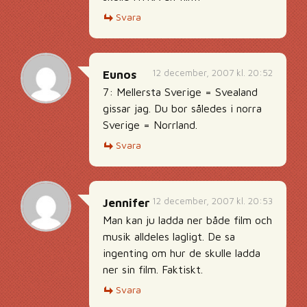
Svara
12 december, 2007 kl. 20:52
Eunos
7: Mellersta Sverige = Svealand
gissar jag. Du bor således i norra
Sverige = Norrland.
Svara
12 december, 2007 kl. 20:53
Jennifer
Man kan ju ladda ner både film och
musik alldeles lagligt. De sa
ingenting om hur de skulle ladda
ner sin film. Faktiskt.
Svara