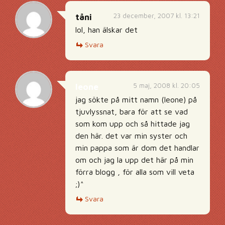
23 december, 2007 kl. 13:21
tåni
lol, han älskar det
Svara
5 maj, 2008 kl. 20:05
leone
jag sökte på mitt namn (leone) på
tjuvlyssnat, bara för att se vad
som kom upp och så hittade jag
den här. det var min syster och
min pappa som är dom det handlar
om och jag la upp det här på min
förra blogg , för alla som vill veta
;)^
Svara