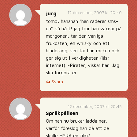
12 december, 2007 kl. 20:40
jurg
tomb: hahahah ”han raderar sms-
en”. så hårt! jag tror han vaknar på
morgonen, tar den vanliga
frukosten, en whisky och ett
kinderägg, sen tar han rocken och
ger sig ut i verkligheten (läs:
internet). -Pirater, viskar han. Jag
ska förgöra er
Svara
12 december, 2007 kl. 20:45
Språkpålisen
Om han nu brukar ladda ner,
varför föreslog han då att de
skulle HYRA en film?