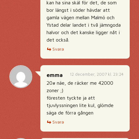
kan ha sina skäl för det, de som
bor längst i söder hävdar att
gamla vägen mellan Malmö och
Ystad delar landet i två jämngoda
halvor och det kanske ligger nåt i
det också.
Svara
12 december, 2007 kl. 23:24
emma
20# näe, de räcker me 42000
zoner ;)
föresten tyckte ja att
tjuvlyssningen lite kul, glömde
säga de förra gången
Svara