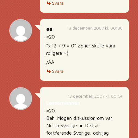
Svara
13 december, 2007 kl. 00:08
aa
#20
”x^2 + 9 = 0” Zoner skulle vara
roligare =)
/AA
Svara
13 december, 2007 kl. 00:54
Lassemannen
#20.
Bah. Mogen diskussion om var
Norra Sverige är. Det är
fortfarande Sverige, och jag