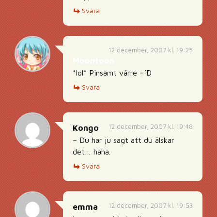
Svara
12 december, 2007 kl. 19:25
Moontoon
*lol* Pinsamt värre =’D
Svara
12 december, 2007 kl. 19:48
Kongo
– Du har ju sagt att du älskar
det… haha.
Svara
12 december, 2007 kl. 19:53
emma