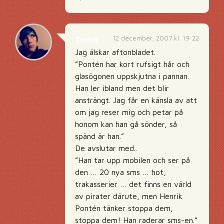
12 december, 2007 kl. 19:22
Tomb
Jag älskar aftonbladet.
”Pontén har kort rufsigt hår och
glasögonen uppskjutna i pannan.
Han ler ibland men det blir
ansträngt. Jag får en känsla av att
om jag reser mig och petar på
honom kan han gå sönder, så
spänd är han.”
De avslutar med..
”Han tar upp mobilen och ser på
den … 20 nya sms … hot,
trakasserier … det finns en värld
av pirater därute, men Henrik
Pontén tänker stoppa dem,
stoppa dem! Han raderar sms-en.”