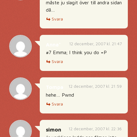
måste ju slagit över till andra sidan
då…
Svara
12 december, 2007 kl. 21:47
Anna*
#7 Emma; I think you do =P
Svara
12 december, 2007 kl. 21:59
Tompa
hehe… Pwnd
Svara
12 december, 2007 kl. 22:36
simon