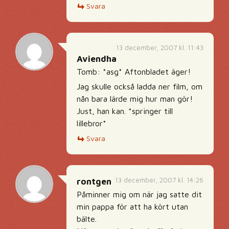
Svara
13 december, 2007 kl. 11:43
Aviendha
Tomb: *asg* Aftonbladet äger!
Jag skulle också ladda ner film, om
nån bara lärde mig hur man gör!
Just, han kan. *springer till
lillebror*
Svara
13 december, 2007 kl. 14:26
rontgen
Påminner mig om när jag satte dit
min pappa för att ha kört utan
bälte.