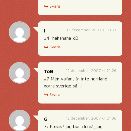
Svara
12 december, 2007 kl. 21:21
l
#4: hahahaha xD
Svara
12 december, 2007 kl. 21:26
ToB
#7 Men vafan, är inte norrland
norra sverige så…!
Svara
12 december, 2007 kl. 21:36
G
7: Precis! jag bor i luleå, jag