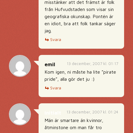
misstänker att det främst är folk
från Hufvudstaden som visar sin
geografiska okunskap. Pontén är
en idiot, bra att folk tankar säger
jag.
Svara
13 december, 2007 kl. 01:17
emil
Kom igen, ni måste ha lite ”pirate
pride”, alla gör det ju :)
Svara
13 december, 2007 kl. 01:24
Initialt
Män är smartare än kvinnor,
åtminstone om man får tro