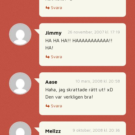
Svara
26 november, 2007 kl. 17:19
Jimmy
HA HA HA!! HAAAAAAAAAAA!!
HA!
Svara
10 mars, 2008 kl. 20:58
Aase
Haha, jag skrattade rätt ut! xD
Den var verkligen bra!
Svara
9 oktober, 2008 kl. 20:36
Mellzz