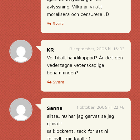
avlyssning. Vilka är vi att
moralisera och censurera :D
Svara
13 september, 2006 kl. 16:03
KR
Vertikalt handikappad? Är det den
vedertagna vetenskapliga
benämningen?
Svara
1 oktober, 2006 kl. 22:46
Sanna
alltsa.. nu har jag garvat sa jag
grinat!
sa klockrent, tack for att ni
forgyllt min kvall : )