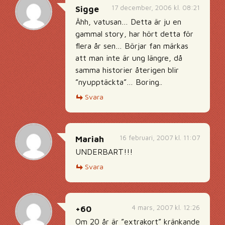
17 december, 2006 kl. 08:21
Sigge
Ähh, vatusan… Detta är ju en
gammal story, har hört detta för
flera år sen… Börjar fan märkas
att man inte är ung längre, då
samma historier återigen blir
”nyupptäckta”… Boring..
Svara
16 februari, 2007 kl. 11:07
Mariah
UNDERBART!!!
Svara
4 mars, 2007 kl. 12:26
+60
Om 20 år är ”extrakort” kränkande