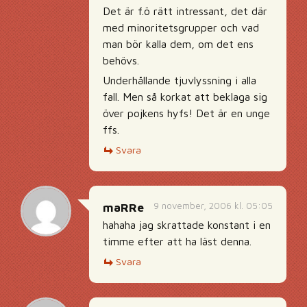
Det är f.ö rätt intressant, det där
med minoritetsgrupper och vad
man bör kalla dem, om det ens
behövs.
Underhållande tjuvlyssning i alla
fall. Men så korkat att beklaga sig
över pojkens hyfs! Det är en unge
ffs.
Svara
9 november, 2006 kl. 05:05
maRRe
hahaha jag skrattade konstant i en
timme efter att ha läst denna.
Svara