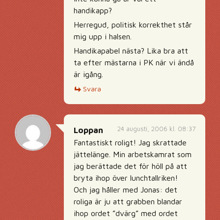
handikapp?
Herregud, politisk korrekthet står
mig upp i halsen.
Handikapabel nästa? Lika bra att
ta efter mästarna i PK när vi ändå
är igång.
Svara
24 augusti, 2006 kl. 08:37
Loppan
Fantastiskt roligt! Jag skrattade
jättelänge. Min arbetskamrat som
jag berättade det för höll på att
bryta ihop över lunchtallriken!
Och jag håller med Jonas: det
roliga är ju att grabben blandar
ihop ordet ”dvärg” med ordet