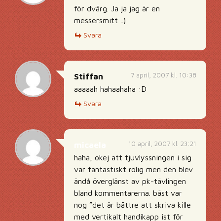
för dvärg. Ja ja jag är en
messersmitt :)
Svara
7 april, 2007 kl. 10:38
Stiffan
aaaaah hahaahaha :D
Svara
10 april, 2007 kl. 23:21
micaela
haha, okej att tjuvlyssningen i sig
var fantastiskt rolig men den blev
ändå överglänst av pk-tävlingen
bland kommentarerna. bäst var
nog ”det är bättre att skriva kille
med vertikalt handikapp ist för