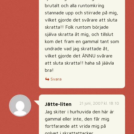
brutalt och alla runtomkring
stannade upp och stirrade på mig,
vilket gjorde det svårare att sluta
skratta!! Folk runtom började
själva skratta åt mig, och tillslut
kom det fram en gammal tant som
undrade vad jag skrattade åt,
vilket gjorde det ÄNNU svårare
att sluta skratta!! haha så jäävla
bra!
Svara
21 juni, 2007 kl. 18:10
Jätte-liten
Jag skiter i hurhuvida den här är
gammal eller inte, den får mig
fortfarande att vrida mig på
golvet i skrattattacker…