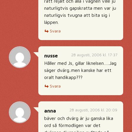
rätt rejält och alla i vagnen ville ju
naturligtvis gapskratta men var ju
naturligvis tvugna att bita sig i
läppen.
Svara
28 augusti, 2006 kl. 17:37
nusse
Håller med Js, gillar liknelsen…..Jag
säger dvärg..men kanske har ett
oralt handikapp???
Svara
28 augusti, 2006 kl. 20:09
anna
bäver och dvärg är ju ganska lika
ord så förmodligen var det