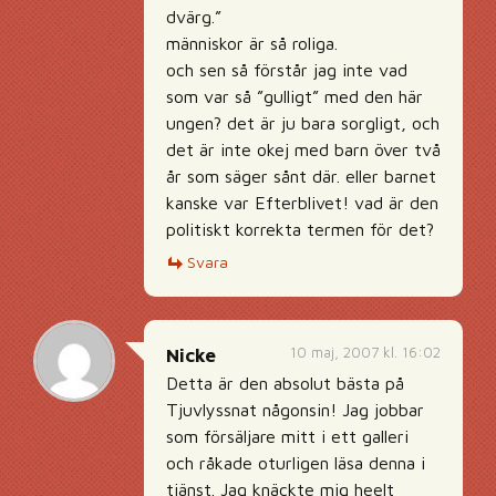
dvärg.”
människor är så roliga.
och sen så förstår jag inte vad
som var så ”gulligt” med den här
ungen? det är ju bara sorgligt, och
det är inte okej med barn över två
år som säger sånt där. eller barnet
kanske var Efterblivet! vad är den
politiskt korrekta termen för det?
Svara
10 maj, 2007 kl. 16:02
Nicke
Detta är den absolut bästa på
Tjuvlyssnat någonsin! Jag jobbar
som försäljare mitt i ett galleri
och råkade oturligen läsa denna i
tjänst. Jag knäckte mig heelt