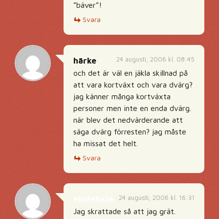
”bäver”!
Svara
24 augusti, 2006 kl. 08:45
härke
och det är väl en jäkla skillnad på
att vara kortväxt och vara dvärg?
jag känner många kortväxta
personer men inte en enda dvärg.
när blev det nedvärderande att
säga dvärg förresten? jag måste
ha missat det helt.
Svara
24 augusti, 2006 kl. 16:31
elinleticia
Jag skrattade så att jag grät.