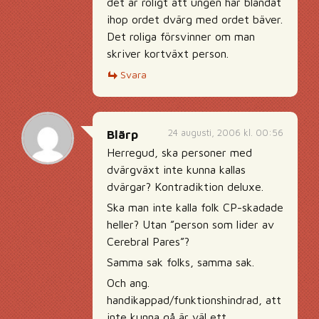
det är roligt att ungen har blandat
ihop ordet dvärg med ordet bäver.
Det roliga försvinner om man
skriver kortväxt person.
Svara
24 augusti, 2006 kl. 00:56
Blärp
Herregud, ska personer med
dvärgväxt inte kunna kallas
dvärgar? Kontradiktion deluxe.
Ska man inte kalla folk CP-skadade
heller? Utan ”person som lider av
Cerebral Pares”?
Samma sak folks, samma sak.
Och ang.
handikappad/funktionshindrad, att
inte kunna gå är väl ett