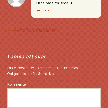
Haha bara för skön :D
Svara
Kommentarsnavig
← Äldre kommentarer
Lämna ett svar
Din e-postadress kommer inte publiceras.
Obligatoriska fält är märkta
*
Kommentar
*