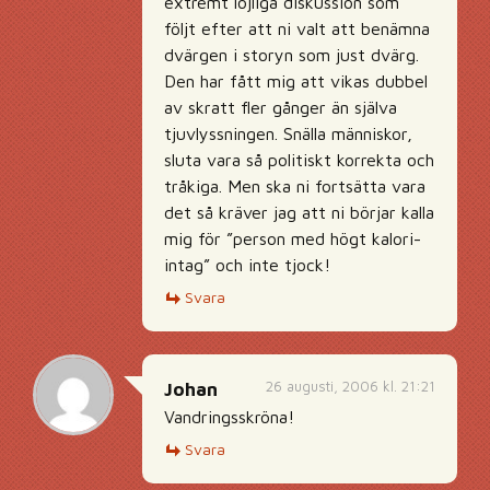
extremt löjliga diskussion som
följt efter att ni valt att benämna
dvärgen i storyn som just dvärg.
Den har fått mig att vikas dubbel
av skratt fler gånger än själva
tjuvlyssningen. Snälla människor,
sluta vara så politiskt korrekta och
tråkiga. Men ska ni fortsätta vara
det så kräver jag att ni börjar kalla
mig för ”person med högt kalori-
intag” och inte tjock!
Svara
26 augusti, 2006 kl. 21:21
Johan
Vandringsskröna!
Svara