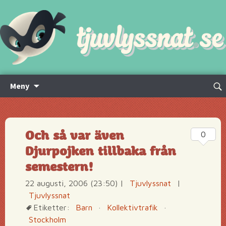
Hoppa
Sök
Meny
till
efte
innehåll
Och så var även
0
Djurpojken tillbaka från
semestern!
22 augusti, 2006 (23:50)
|
Tjuvlyssnat
|
Tjuvlyssnat
Etiketter:
Barn
·
Kollektivtrafik
·
Stockholm