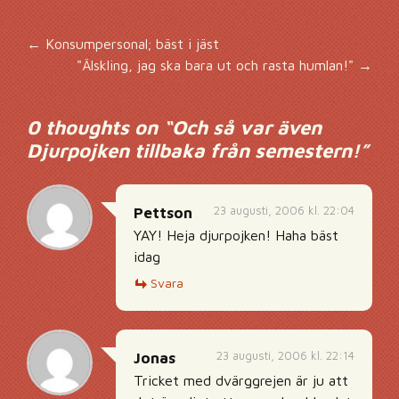
Inläggsnavigering
←
Konsumpersonal; bäst i jäst
"Älskling, jag ska bara ut och rasta humlan!"
→
0 thoughts on “
Och så var även
Djurpojken tillbaka från semestern!
”
23 augusti, 2006 kl. 22:04
Pettson
YAY! Heja djurpojken! Haha bäst
idag
Svara
23 augusti, 2006 kl. 22:14
Jonas
Tricket med dvärggrejen är ju att