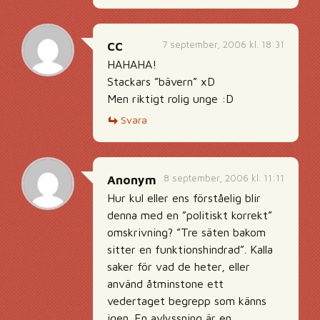
7 september, 2006 kl. 18:31
CC
HAHAHA!
Stackars ”bävern” xD
Men riktigt rolig unge :D
Svara
8 september, 2006 kl. 11:11
Anonym
Hur kul eller ens förståelig blir
denna med en ”politiskt korrekt”
omskrivning? ”Tre säten bakom
sitter en funktionshindrad”. Kalla
saker för vad de heter, eller
använd åtminstone ett
vedertaget begrepp som känns
igen. En avlyssning är en