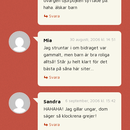
dvärgen djurpojken syftade på.
haha. älskar barn
Svara
30 augusti, 2006 kl. 14:51
Mia
Jag struntar i om bidraget var
gammalt, men barn är bra roliga
alltså! Står ju helt klart för det
bästa på såna här siter…
Svara
6 september, 2006 kl. 15:42
Sandra
HAHAHA! Jag gillar ungar, dom
säger så klockrena grejer!
Svara