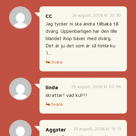
24 augusti, 2006 kl. 20:30
CC
Jag tycker ni ska ändra tillbaka till
dvärg. Uppenbarligen har den lille
blandat ihop bäver med dvärg.
Det är ju det som är så himla ku
´l…
Svara
25 augusti, 2006 kl. 00:04
linda
skrattar! vad kul!!!
Svara
25 augusti, 2006 kl. 15:13
Aggster