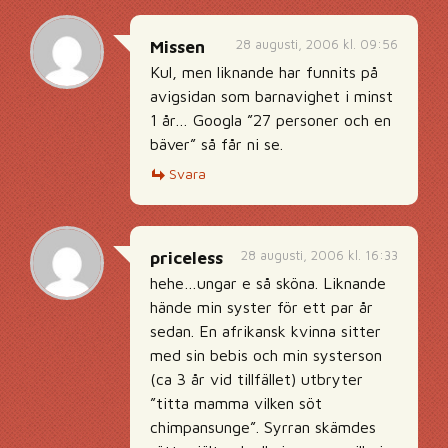
28 augusti, 2006 kl. 09:56
Missen
Kul, men liknande har funnits på
avigsidan som barnavighet i minst
1 år… Googla ”27 personer och en
bäver” så får ni se.
Svara
28 augusti, 2006 kl. 16:33
priceless
hehe…ungar e så sköna. Liknande
hände min syster för ett par år
sedan. En afrikansk kvinna sitter
med sin bebis och min systerson
(ca 3 år vid tillfället) utbryter
”titta mamma vilken söt
chimpansunge”. Syrran skämdes