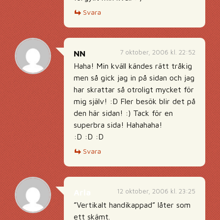
Svara
7 oktober, 2006 kl. 22:52
NN
Haha! Min kväll kändes rätt tråkig
men så gick jag in på sidan och jag
har skrattar så otroligt mycket för
mig själv! :D Fler besök blir det på
den här sidan! :) Tack för en
superbra sida! Hahahaha!
:D :D :D
Svara
12 oktober, 2006 kl. 23:25
Arla
”Vertikalt handikappad” låter som
ett skämt.