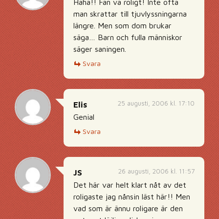
Haha!! Fan va roligt! Inte ofta
man skrattar till tjuvlyssningarna
längre. Men som dom brukar
säga… Barn och fulla människor
säger saningen.
Svara
25 augusti, 2006 kl. 17:10
Elis
Genial
Svara
26 augusti, 2006 kl. 11:57
JS
Det här var helt klart nåt av det
roligaste jag nånsin läst här!! Men
vad som är ännu roligare är den