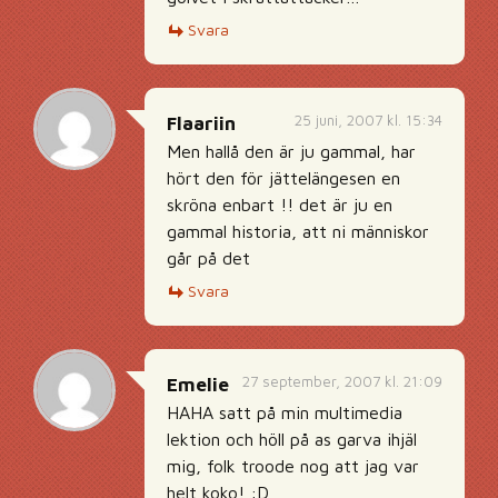
Svara
25 juni, 2007 kl. 15:34
Flaariin
Men hallå den är ju gammal, har
hört den för jättelängesen en
skröna enbart !! det är ju en
gammal historia, att ni människor
går på det
Svara
27 september, 2007 kl. 21:09
Emelie
HAHA satt på min multimedia
lektion och höll på as garva ihjäl
mig, folk troode nog att jag var
helt koko! :D