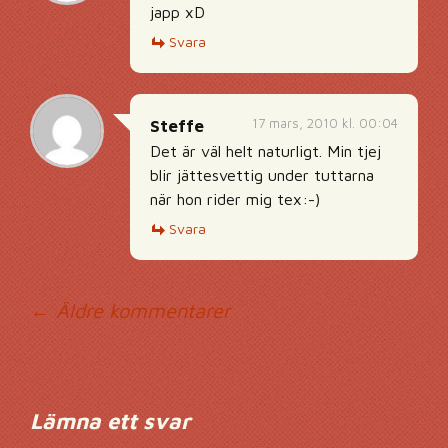
japp xD
Svara
17 mars, 2010 kl. 00:04
Steffe
Det är väl helt naturligt. Min tjej
blir jättesvettig under tuttarna
när hon rider mig tex:-)
Svara
Kommentarsnavig
← Äldre kommentarer
Lämna ett svar