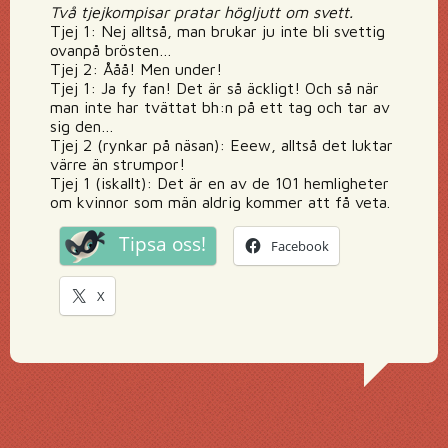
Två tjejkompisar pratar högljutt om svett.
Tjej 1: Nej alltså, man brukar ju inte bli svettig
ovanpå brösten…
Tjej 2: Ååå! Men under!
Tjej 1: Ja fy fan! Det är så äckligt! Och så när
man inte har tvättat bh:n på ett tag och tar av
sig den…
Tjej 2 (rynkar på näsan): Eeew, alltså det luktar
värre än strumpor!
Tjej 1 (iskallt): Det är en av de 101 hemligheter
om kvinnor som män aldrig kommer att få veta.
Tipsa oss!
Facebook
X