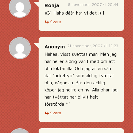
8 november, 2007 kl. 20:44
Ronja
#31 Haha däär har vi det ;) !
Svara
21 november, 2007 kl. 13:23
Anonym
Hahaa, visst svettas man. Men jag
har heller aldrig varit med om att
bhn luktar illa. Och jag är en sån
där ”äckeltyp” som aldrig tvättar
bhn, någonsin. Blir den äcklig
köper jag hellre en ny. Alla bhar jag
har tvättat har blivit helt
förstörda ^^
Svara