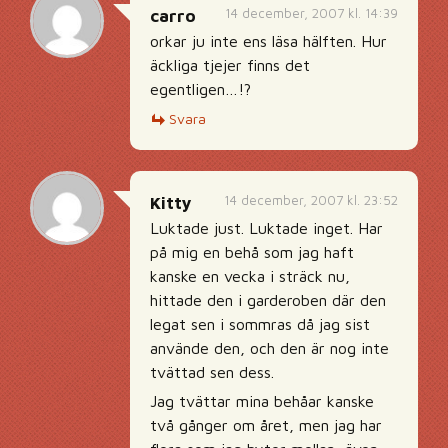
14 december, 2007 kl. 14:39
carro
orkar ju inte ens läsa hälften. Hur
äckliga tjejer finns det
egentligen…!?
Svara
14 december, 2007 kl. 23:52
Kitty
Luktade just. Luktade inget. Har
på mig en behå som jag haft
kanske en vecka i sträck nu,
hittade den i garderoben där den
legat sen i sommras då jag sist
använde den, och den är nog inte
tvättad sen dess.
Jag tvättar mina behåar kanske
två gånger om året, men jag har