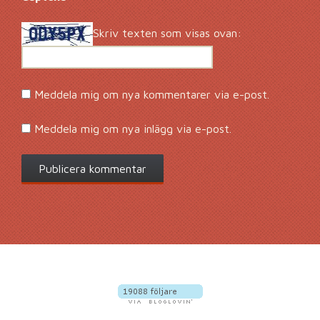
Skriv texten som visas ovan:
Meddela mig om nya kommentarer via e-post.
Meddela mig om nya inlägg via e-post.