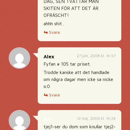
DAG, SEN TVÄTTAR MAN
SKITEN FÖR ATT DET ÄR
OFRÄSCHT!
ahhh shit .
Svara
27 juni, 2008 kl. 14:57
Alex
Fyfan # 105 tar priset.
Trodde kanske att det handlade
om några dagar men icke sa nicke
o.0
Svara
12 maj, 2009 kl. 14:29
finn
tjej1-ser du dom som knullar tjej2-