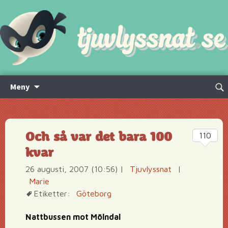
Hoppa
Sök
Meny
till
efte
innehåll
Och så var det bara 100
110
kvar
26 augusti, 2007 (10:56)
|
Tjuvlyssnat
|
Marie
Etiketter:
Göteborg
Nattbussen mot Mölndal