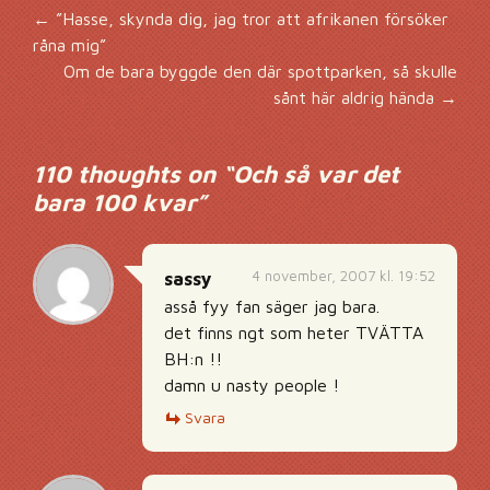
Inläggsnavigering
←
”Hasse, skynda dig, jag tror att afrikanen försöker
råna mig”
Om de bara byggde den där spottparken, så skulle
sånt här aldrig hända
→
110 thoughts on “
Och så var det
bara 100 kvar
”
4 november, 2007 kl. 19:52
sassy
asså fyy fan säger jag bara.
det finns ngt som heter TVÄTTA
BH:n !!
damn u nasty people !
Svara