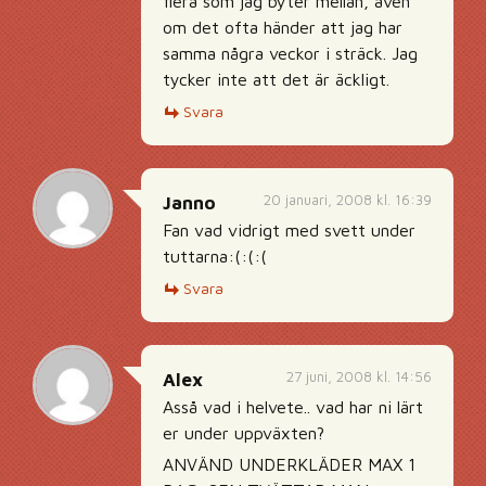
flera som jag byter mellan, även
om det ofta händer att jag har
samma några veckor i sträck. Jag
tycker inte att det är äckligt.
Svara
20 januari, 2008 kl. 16:39
Janno
Fan vad vidrigt med svett under
tuttarna:(:(:(
Svara
27 juni, 2008 kl. 14:56
Alex
Asså vad i helvete.. vad har ni lärt
er under uppväxten?
ANVÄND UNDERKLÄDER MAX 1