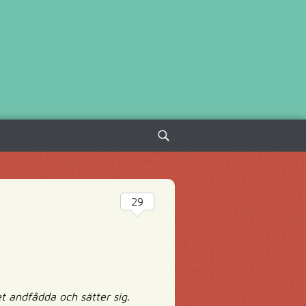
Sök
efter:
29
et andfådda och sätter sig.