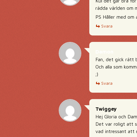
Kul det går bra för 
rädda världen om m
PS Håller med om at
Svara
Damon
Fan, det gick rätt 
Och alla som komme
;)
Svara
Twiggey
Hej Gloria och Da
Det var roligt att 
vad intressant att 