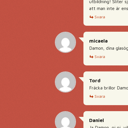
utbildning! Sliter 
att man inte är e
Svara
micaela
Damon, dina glasögo
Svara
Tord
Fräcka brillor Damo
Svara
Daniel
Ja Damon, oj oj, v