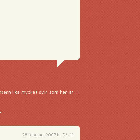
!
insann lika mycket svin som han är
→
”
28 februari, 2007 kl. 06:44