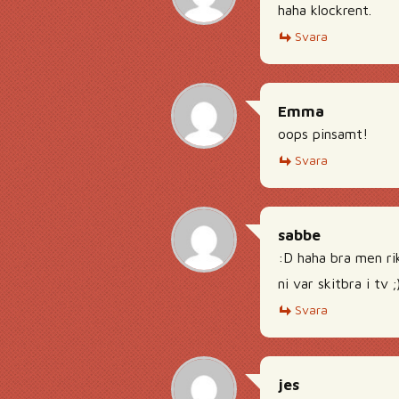
haha klockrent.
Svara
Emma
oops pinsamt!
Svara
sabbe
:D haha bra men ri
ni var skitbra i tv
Svara
jes