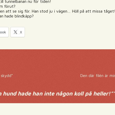
ill tunnelbanan nu för tiden!
om förut?
ben att se sig för. Han stod ju i vägen… Höll på att missa tåget
an hade blindkäpp?
book
X
 skydd”
Den där filén är m
n hund hade han inte någon koll på heller!”