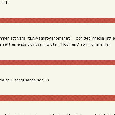
 söt!
mmer att vara ”tjuvlyssnat-fenomenet”… och det innebär att all
har sett en enda tjuvlyssning utan ”klockrent” som kommentar.
ia är ju förtjusande söt! :)