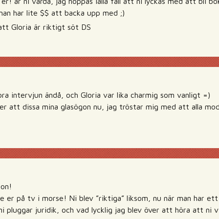
er! är ni värda, jag hoppas ialla fall att ni lyckas med att bli bo
an har lite $$ att backa upp med ;)
t Gloria är riktigt söt DS
bra intervjun ändå, och Gloria var lika charmig som vanligt =)
r att dissa mina glasögon nu, jag tröstar mig med att alla mo
mon!
se er på tv i morse! Ni blev ”riktiga” liksom, nu när man har ett 
ni pluggar juridik, och vad lycklig jag blev över att höra att ni 