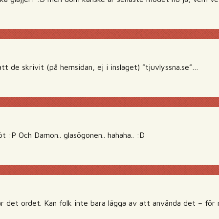
tt de skrivit (på hemsidan, ej i inslaget) ”tjuvlyssna.se”…
söt :P Och Damon.. glasögonen.. hahaha.. :D
 det ordet. Kan folk inte bara lägga av att använda det – för m