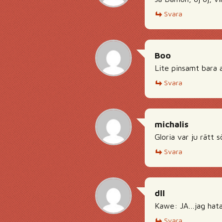
Svara
Boo
Lite pinsamt bara a
Svara
michalis
Gloria var ju rätt 
Svara
dll
Kawe: JA…jag hatar
Svara