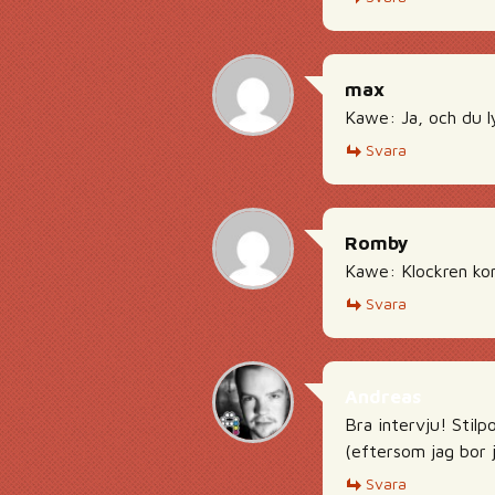
max
Kawe: Ja, och du l
Svara
Romby
Kawe: Klockren ko
Svara
Andreas
Bra intervju! Stilp
(eftersom jag bor 
Svara