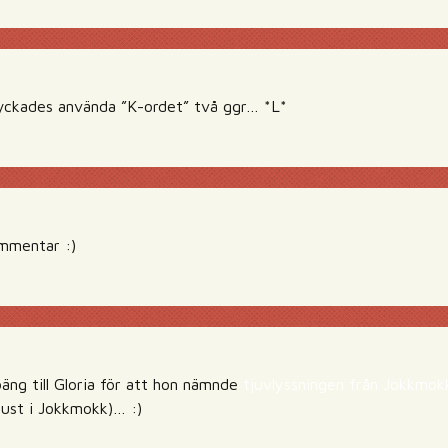
yckades använda ”K-ordet” två ggr… *L*
mmentar :)
oäng till Gloria för att hon nämnde
tjuvlyssningen från Jokkmok
just i Jokkmokk)… :)