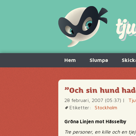
Hoppa
Hem
Slumpa
Skick
till
innehåll
”Och sin hund hade
28 februari, 2007 (05:37)
|
Tju
Etiketter:
Stockholm
Gröna Linjen mot Hässelby
Tre personer, en kille och en tj