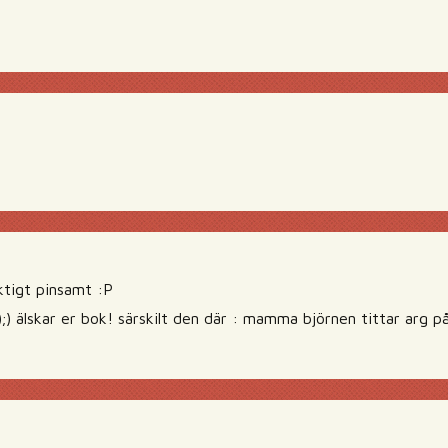
ktigt pinsamt :P
 ;);) älskar er bok! särskilt den där : mamma björnen tittar arg 