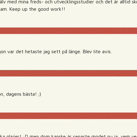
själv med mina freds- och utvecklingsstudier och det är alltid s
nsam. Keep up the good work!!
n var det hetaste jag sett på länge. Blev lite avis.
n, dagens bästa! ;)
ilka glajjer! :D men dom kanske är senaste modet nu ja, vem ve