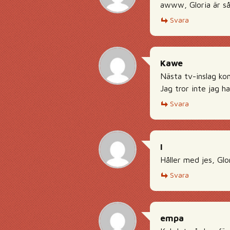
awww, Gloria är så
Svara
Kawe
Nästa tv-inslag ko
Jag tror inte jag 
Svara
I
Håller med jes, Glor
Svara
empa