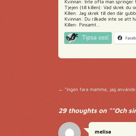
Kvinnan: Inte ofta man springer t
Tjejen (till killen): Vad skrek du 
Killen: Jag skrek till den där gub
Kvinnan: Du råkade inte se att h
Killen: Pinsamt…
Tipsa oss!
Face
Inläggsnavigering
←
”Ingen fara mamma, jag använde
29 thoughts on “
”Och si
melisa