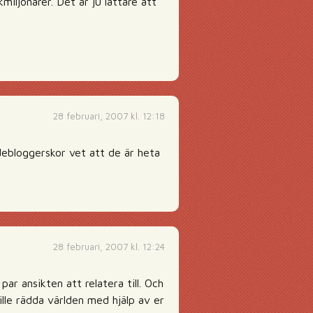
kmiljonärer. Det är ju lättare att
28 februari, 2007 kl. 12:18
debloggerskor vet att de är heta
28 februari, 2007 kl. 12:24
par ansikten att relatera till. Och
ville rädda världen med hjälp av er