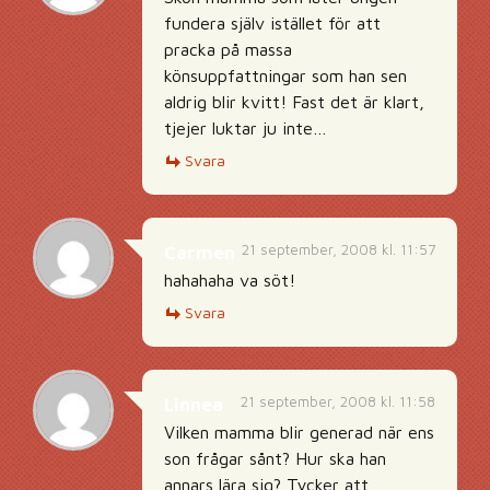
fundera själv istället för att
pracka på massa
könsuppfattningar som han sen
aldrig blir kvitt! Fast det är klart,
tjejer luktar ju inte…
Svara
21 september, 2008 kl. 11:57
Carmen
hahahaha va söt!
Svara
21 september, 2008 kl. 11:58
Linnea
Vilken mamma blir generad när ens
son frågar sånt? Hur ska han
annars lära sig? Tycker att