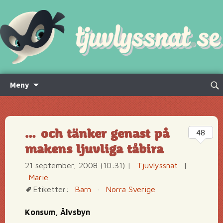
Hoppa
Sök
Meny
till
efte
innehåll
… och tänker genast på
48
makens ljuvliga tåbira
21 september, 2008 (10:31)
|
Tjuvlyssnat
|
Marie
Etiketter:
Barn
·
Norra Sverige
Konsum, Älvsbyn