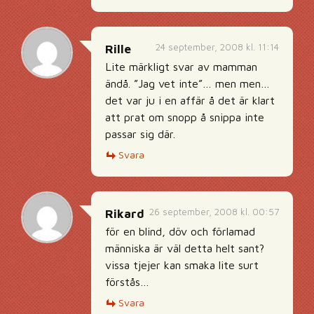
24 september, 2008 kl. 11:14
Rille
Lite märkligt svar av mamman
ändå. ”Jag vet inte”… men men…
det var ju i en affär å det är klart
att prat om snopp å snippa inte
passar sig där.
Svara
26 september, 2008 kl. 00:57
Rikard
för en blind, döv och förlamad
människa är väl detta helt sant?
vissa tjejer kan smaka lite surt
förstås…
Svara