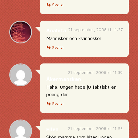
Svara
21 september, 2008 kl. 11:37
Anahita
Människor och kvinnoskor.
Svara
21 september, 2008 kl. 11:39
Åkermanskan
Haha, ungen hade ju faktiskt en
poäng där.
Svara
21 september, 2008 kl. 11:53
Ellen
Skön mamma som låter ungen