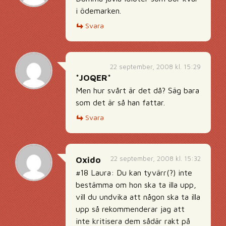
i ödemarken.
Svara
22 september, 2008 kl. 15:29
*JOQER*
Men hur svårt är det då? Säg bara
som det är så han fattar.
Svara
22 september, 2008 kl. 15:32
Oxido
#18 Laura: Du kan tyvärr(?) inte
bestämma om hon ska ta illa upp,
vill du undvika att någon ska ta illa
upp så rekommenderar jag att
inte kritisera dem sådär rakt på