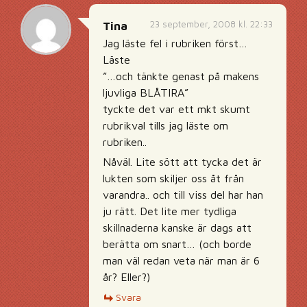
23 september, 2008 kl. 22:33
Tina
Jag läste fel i rubriken först…
Läste
”…och tänkte genast på makens
ljuvliga BLÅTIRA”
tyckte det var ett mkt skumt
rubrikval tills jag läste om
rubriken..
Nåväl. Lite sött att tycka det är
lukten som skiljer oss åt från
varandra.. och till viss del har han
ju rätt. Det lite mer tydliga
skillnaderna kanske är dags att
berätta om snart… (och borde
man väl redan veta när man är 6
år? Eller?)
Svara