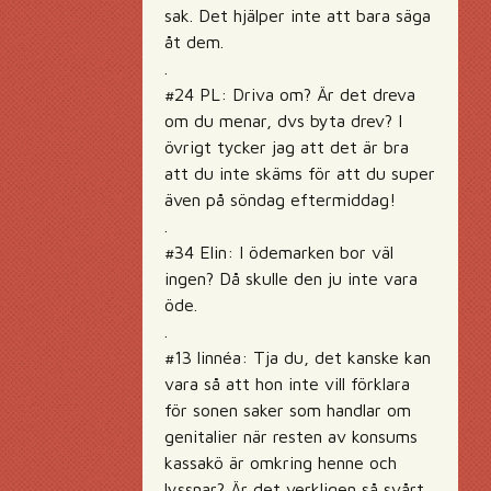
sak. Det hjälper inte att bara säga
åt dem.
.
#24 PL: Driva om? Är det dreva
om du menar, dvs byta drev? I
övrigt tycker jag att det är bra
att du inte skäms för att du super
även på söndag eftermiddag!
.
#34 Elin: I ödemarken bor väl
ingen? Då skulle den ju inte vara
öde.
.
#13 linnéa: Tja du, det kanske kan
vara så att hon inte vill förklara
för sonen saker som handlar om
genitalier när resten av konsums
kassakö är omkring henne och
lyssnar? Är det verkligen så svårt