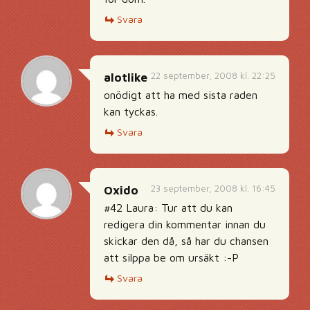
Svara
22 september, 2008 kl. 22:25
alotlike
onödigt att ha med sista raden
kan tyckas.
Svara
23 september, 2008 kl. 16:45
Oxido
#42 Laura: Tur att du kan
redigera din kommentar innan du
skickar den då, så har du chansen
att silppa be om ursäkt :-P
Svara