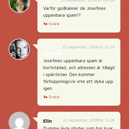
22 september, 2008 kl. 00:06
Ell
Varför godkänner de Josefines
uppenbara spam!?
Svara
22 september, 2008 kl. 01:29
Andreas
Josefines uppenbara spam är
bortstädad, och adressen är tillagd
i spärrlistan. Den kommer
förhoppningsvis inte att dyka upp
igen.
Svara
22 september, 2008 kl. 12:26
Elin
Dumma jävla idioter som bor kvar