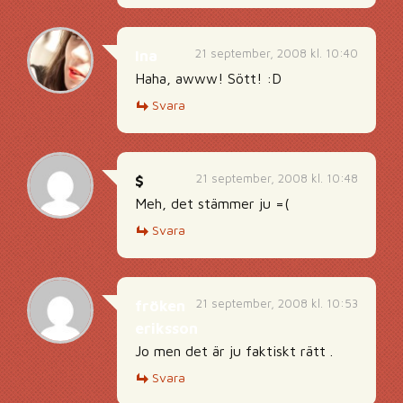
21 september, 2008 kl. 10:40
Ina
Haha, awww! Sött! :D
Svara
21 september, 2008 kl. 10:48
$
Meh, det stämmer ju =(
Svara
21 september, 2008 kl. 10:53
fröken
eriksson
Jo men det är ju faktiskt rätt .
Svara