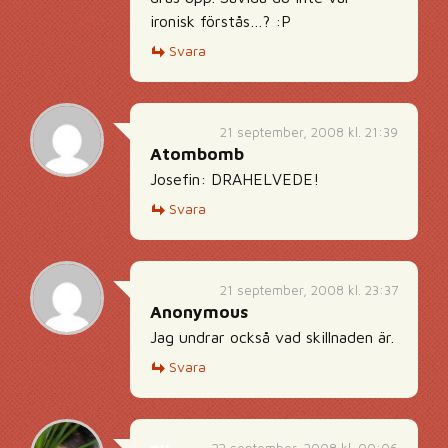
ironisk förstås…? :P
Svara
21 september, 2008 kl. 21:39
Atombomb
Josefin: DRAHELVEDE!
Svara
21 september, 2008 kl. 23:37
Anonymous
Jag undrar också vad skillnaden är.
Svara