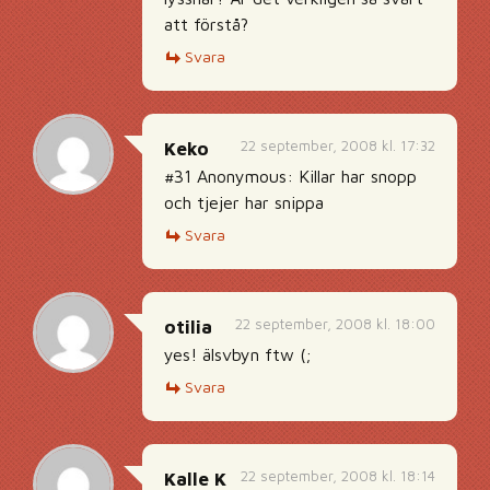
att förstå?
Svara
22 september, 2008 kl. 17:32
Keko
#31 Anonymous: Killar har snopp
och tjejer har snippa
Svara
22 september, 2008 kl. 18:00
otilia
yes! älsvbyn ftw (;
Svara
22 september, 2008 kl. 18:14
Kalle K