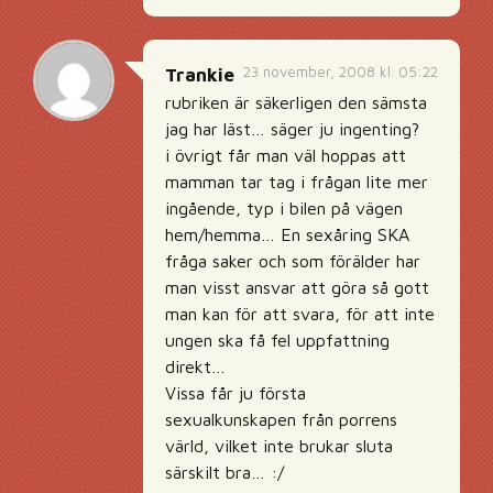
23 november, 2008 kl. 05:22
Trankie
rubriken är säkerligen den sämsta
jag har läst… säger ju ingenting?
i övrigt får man väl hoppas att
mamman tar tag i frågan lite mer
ingående, typ i bilen på vägen
hem/hemma… En sexåring SKA
fråga saker och som förälder har
man visst ansvar att göra så gott
man kan för att svara, för att inte
ungen ska få fel uppfattning
direkt…
Vissa får ju första
sexualkunskapen från porrens
värld, vilket inte brukar sluta
särskilt bra… :/