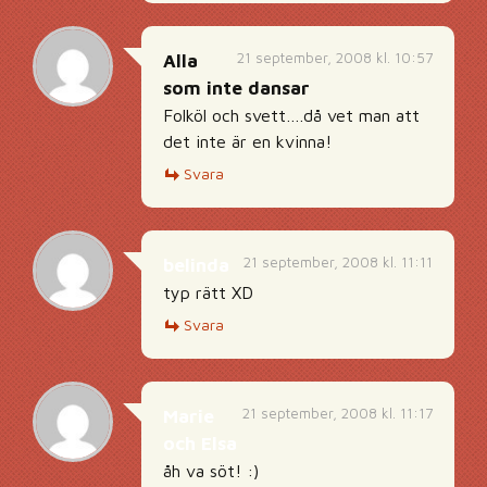
21 september, 2008 kl. 10:57
Alla
som inte dansar
Folköl och svett….då vet man att
det inte är en kvinna!
Svara
21 september, 2008 kl. 11:11
belinda
typ rätt XD
Svara
21 september, 2008 kl. 11:17
Marie
och Elsa
åh va söt! :)