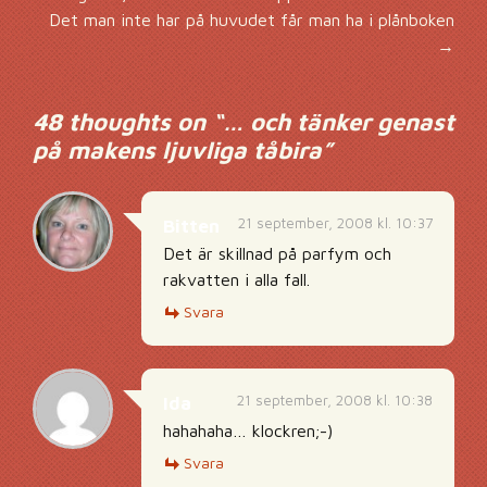
Inläggsnavigering
Det man inte har på huvudet får man ha i plånboken
→
48 thoughts on “
… och tänker genast
på makens ljuvliga tåbira
”
21 september, 2008 kl. 10:37
Bitten
Det är skillnad på parfym och
rakvatten i alla fall.
Svara
21 september, 2008 kl. 10:38
Ida
hahahaha… klockren;-)
Svara