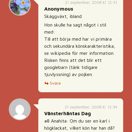
21 september, 2008 kl. 12:51
Anonymous
Skäggväxt, ibland.
Hon skulle ha sagt något i stil
med:
Till att börja med har vi primära
och sekundära könskarakteristika,
se wikipedia för mer information.
Risken finns att det blir ett
googlebarn (tänk tidigare
tjuvlyssning) av pojken.
Svara
21 september, 2008 kl. 12:54
Vänsterhäntas Dag
#8 Anahita: Om du ser en karl i
högklackat, vilket kön har han då?