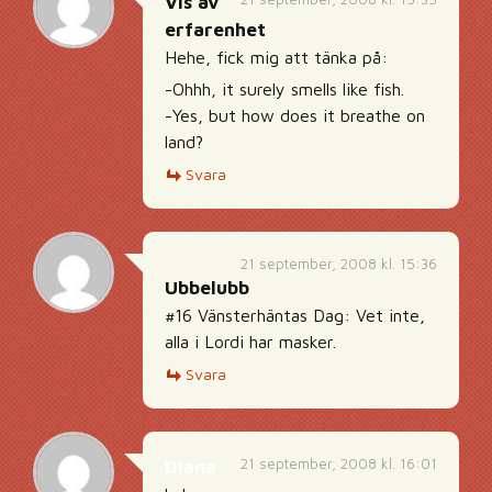
Vis av
erfarenhet
Hehe, fick mig att tänka på:
-Ohhh, it surely smells like fish.
-Yes, but how does it breathe on
land?
Svara
21 september, 2008 kl. 15:36
Ubbelubb
#16 Vänsterhäntas Dag: Vet inte,
alla i Lordi har masker.
Svara
21 september, 2008 kl. 16:01
Diana