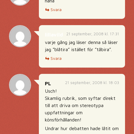
haha
Svara
21 september, 2008 kl. 17:31
lillavild
varje gång jag läser denna så läser
jag ”blåtira” istället för ”tåbira”.
Svara
21 september, 2008 kl. 18:03
PL
Usch!
Skamlig rubrik, som syftar direkt
till att driva om stereotypa
uppfattningar om
könsförhållanden!
Undrar hur debatten hade låtit om