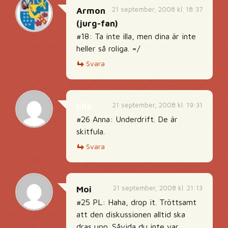
21 september, 2008 kl. 18:37
Armon
(jurg-fan)
#18: Ta inte illa, men dina är inte
heller så roliga. =/
Svara
21 september, 2008 kl. 19:31
Ella
#26 Anna: Underdrift. De är
skitfula.
Svara
21 september, 2008 kl. 21:13
Moi
#25 PL: Haha, drop it. Tröttsamt
att den diskussionen alltid ska
dras upp. Såvida du inte var