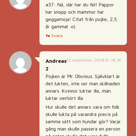
#37: Nä, där har du fel! Pappor
har snopp och mammor har
geggamoja! Citat från pojke, 2,5
år gammal :o)
Svara
22 september, 2008 kl. 18:34
Andreas
2
Pojken är Mr. Obvious. Självklart är
det lukten, inte ser man skillnaden
annars. Kvinnor luktar illa, män
luktar oerhört illa.
Hur skulle det annars vara om folk
skulle lukta på varandra precis på
samma sätt som hundar gör? Varje
gång man skulle passera en person