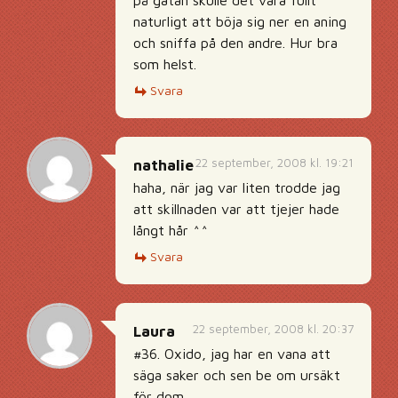
på gatan skulle det vara fullt
naturligt att böja sig ner en aning
och sniffa på den andre. Hur bra
som helst.
Svara
22 september, 2008 kl. 19:21
nathalie
haha, när jag var liten trodde jag
att skillnaden var att tjejer hade
långt hår ^^
Svara
22 september, 2008 kl. 20:37
Laura
#36. Oxido, jag har en vana att
säga saker och sen be om ursäkt
för dom.