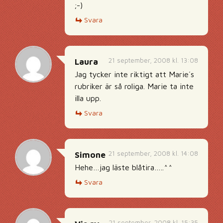
;-)
Svara
21 september, 2008 kl. 13:08
Laura
Jag tycker inte riktigt att Marie´s
rubriker är så roliga. Marie ta inte
illa upp.
Svara
21 september, 2008 kl. 14:08
Simone
Hehe…jag läste blåtira…..^^
Svara
21 september, 2008 kl. 15:35