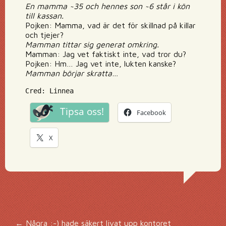
En mamma ~35 och hennes son ~6 står i kön
till kassan.
Pojken: Mamma, vad är det för skillnad på killar
och tjejer?
Mamman tittar sig generat omkring.
Mamman: Jag vet faktiskt inte, vad tror du?
Pojken: Hm… Jag vet inte, lukten kanske?
Mamman börjar skratta…
Cred: Linnea
Tipsa oss!
Facebook
X
←
Några :-) hade säkert livat upp kontoret