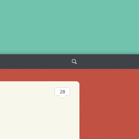
Sök
efter:
28