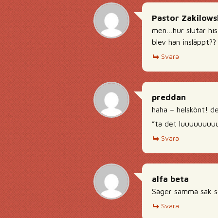
Pastor Zakilows
men…hur slutar his
blev han insläppt??
Svara
preddan
haha – helskönt! de
”ta det luuuuuuuuu
Svara
alfa beta
Säger samma sak so
Svara