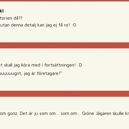
ki
torien då??
 utan denna detalj kan jag ej få ro! :O
t skall jag köra med i fortsättningen! :D
uuuuugnt, jag är företagare!”
m gonz. Det är ju som om… som om… Gröne Jägaren skulle kräv