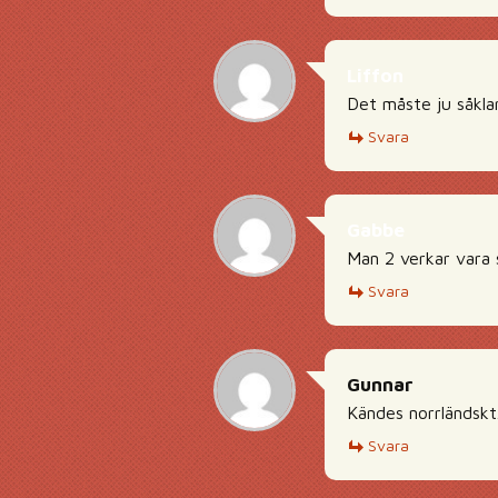
Liffon
Det måste ju såklar
Svara
Gabbe
Man 2 verkar vara 
Svara
Gunnar
Kändes norrländskt
Svara