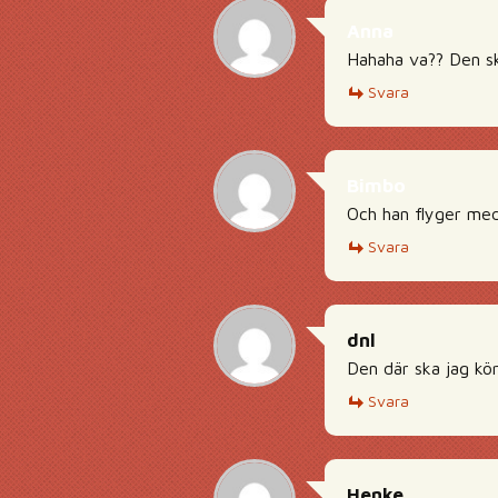
Anna
Hahaha va?? Den sk
Svara
Bimbo
Och han flyger me
Svara
dnl
Den där ska jag kör
Svara
Henke