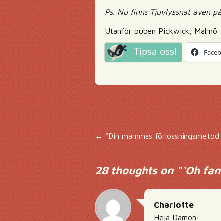
Ps. Nu finns Tjuvlyssnat även p
Utanför puben Pickwick, Malmö
Tipsa oss!
Face
Inläggsnavigering
←
"Din mammas förlossningsmetod d
28 thoughts on “
"Oh fan
Charlotte
Heja Damon!