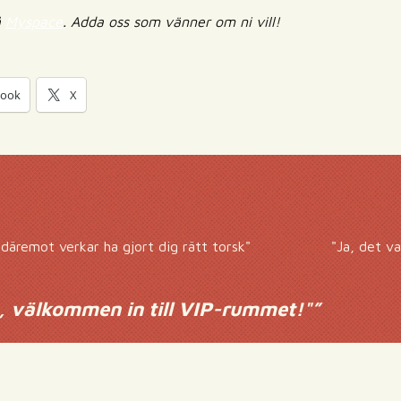
å
Myspace
. Adda oss som vänner om ni vill!
book
X
äremot verkar ha gjort dig rätt torsk"
"Ja, det v
, välkommen in till VIP-rummet!"
”