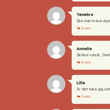
Tenebre
Ska man kräva skjor
Svara
Annelie
Skitkul rubrik, Da
Svara
Lilla
Är det bara jag so
Svara