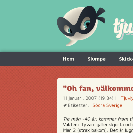
Hoppa
Hem
Slumpa
Skick
till
innehåll
"Oh fan, välkomme
11 januari, 2007 (19:34)
|
Tjuvl
Etiketter:
Södra Sverige
Tre män ~40 år, kommer fram til
Vakten: Tyvärr gäller skjorta och 
Man 2 (strax bakom): Det är lugn