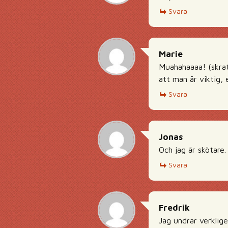
Svara
Marie
Muahahaaaa! (skrat
att man är viktig, e
Svara
Jonas
Och jag är skötare.
Svara
Fredrik
Jag undrar verklig