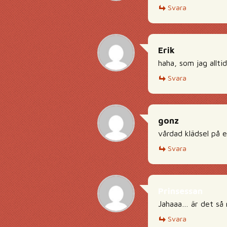
Svara
Erik
haha, som jag allti
Svara
gonz
vårdad klädsel på en
Svara
Prinsessan
Jahaaa… är det så 
Svara