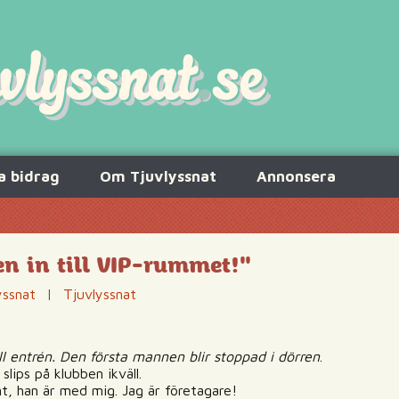
a bidrag
Om Tjuvlyssnat
Annonsera
n in till VIP-rummet!"
yssnat
|
Tjuvlyssnat
l entrén. Den första mannen blir stoppad i dörren
.
slips på klubben ikväll.
t, han är med mig. Jag är företagare!