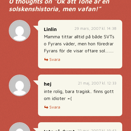
0 thoughts on “
Ok att Tone är en
solskenshistoria, men vafan!
”
29 mars, 2007 kl. 14:38
Linlin
Mamma tittar alltid på både SVTs
o Fyrans väder, men hon föredrar
Fyrans för de visar oftare sol…….
Svara
21 maj, 2007 kl. 12:33
hej
inte rolig, bara tragisk.. finns gott
om idioter =(
Svara
22 maj, 2007 kl. 19:43