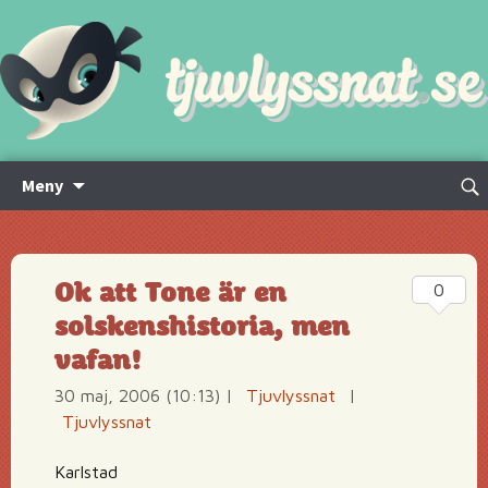
Hoppa
Sök
Meny
till
efte
innehåll
Ok att Tone är en
0
solskenshistoria, men
vafan!
30 maj, 2006 (10:13)
|
Tjuvlyssnat
|
Tjuvlyssnat
Karlstad