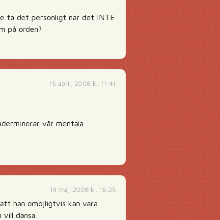
inte ta det personligt när det INTE
dem på orden?
15 april, 2008 kl. 11:41
nderminerar vår mentala
19 maj, 2008 kl. 16:25
att han omöjligtvis kan vara
vill dansa.