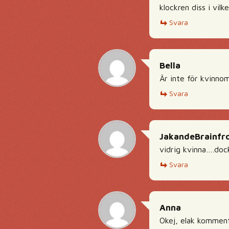
klockren diss i vilke
Svara
Bella
Är inte för kvinno
Svara
JakandeBrainfr
vidrig kvinna….doc
Svara
Anna
Okej, elak kommen