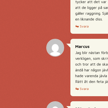
tycker att det var 
att de ligger på sa
gäller raggning. Sjä
en liknande diss.
Svara
Marcus
Jag blir nästan för
verkligen, som skri
och tror att de ska
ändå har någon jävl
hade varenda jävla
Rätt åt den feta jäv
Svara