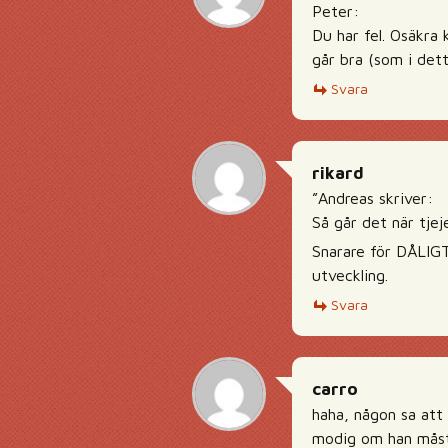
Peter:
Du har fel. Osäkra 
går bra (som i dett
Svara
rikard
”Andreas skriver:
Så går det när tjej
Snarare för DÅLIGT
utveckling.
Svara
carro
haha, någon sa att
modig om han måste 