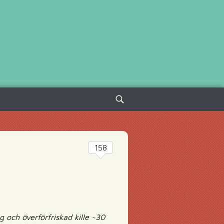
Sök
efter:
158
g och överförfriskad kille ~30