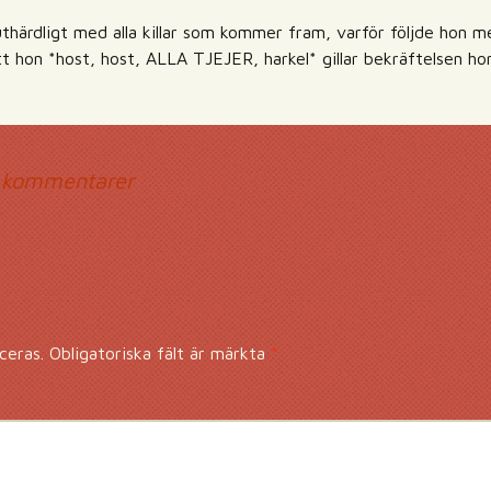
thärdligt med alla killar som kommer fram, varför följde hon m
t hon *host, host, ALLA TJEJER, harkel* gillar bekräftelsen ho
mmentarsnavigerin
 kommentarer
ceras.
Obligatoriska fält är märkta
*