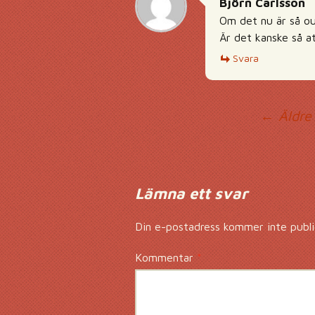
Björn Carlsson
Om det nu är så ou
Är det kanske så at
Svara
Ko
← Äldre
Lämna ett svar
Din e-postadress kommer inte publi
Kommentar
*