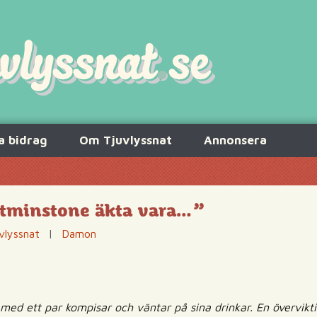
a bidrag
Om Tjuvlyssnat
Annonsera
åtminstone äkta vara…”
vlyssnat
|
Damon
 med ett par kompisar och väntar på sina drinkar. En övervikti