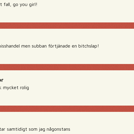
t fall, go you girl!
misshandel men subban förtjänade en bitchslap!
or
k mycket rolig
tar samtidigt som jag någonstans