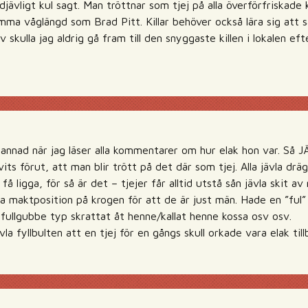
djävligt kul sagt. Man tröttnar som tjej på alla överförfriskade
mma våglängd som Brad Pitt. Killar behöver också lära sig att s
lv skulla jag aldrig gå fram till den snyggaste killen i lokalen e
bannad när jag läser alla kommentarer om hur elak hon var. Så J
vits förut, att man blir trött på det där som tjej. Alla jävla d
 få ligga, för så är det – tjejer får alltid utstå sån jävla skit
a maktposition på krogen för att de är just män. Hade en ”ful” 
 fullgubbe typ skrattat åt henne/kallat henne kossa osv osv.
la fyllbulten att en tjej för en gångs skull orkade vara elak till