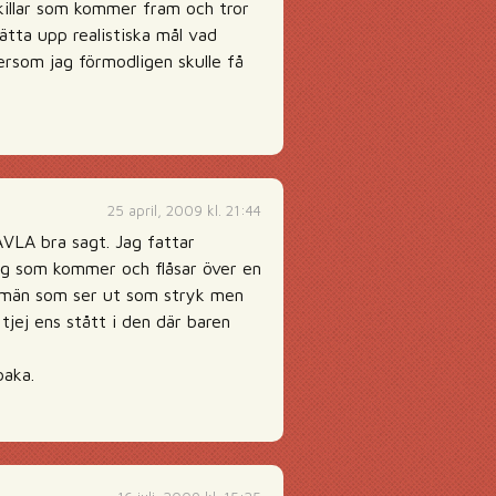
 killar som kommer fram och tror
ätta upp realistiska mål vad
ftersom jag förmodligen skulle få
25 april, 2009 kl. 21:44
ÄVLA bra sagt. Jag fattar
rägg som kommer och flåsar över en
 av män som ser ut som stryk men
tjej ens stått i den där baren
baka.