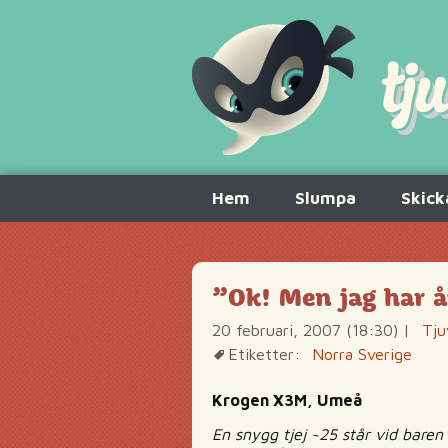
Hoppa
Hem
Slumpa
Skick
till
innehåll
”Ok! Men jag har 
20 februari, 2007 (18:30)
|
Tju
Etiketter:
Norra Sverige
Krogen X3M, Umeå
En snygg tjej ~25 står vid baren