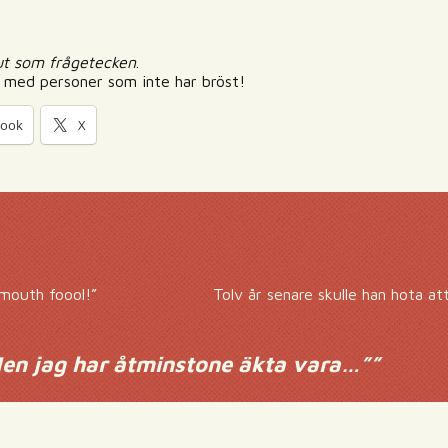
ut som frågetecken
.
ra med personer som inte har bröst!
book
X
mouth foool!”
Tolv år senare skulle han hota at
en jag har åtminstone äkta vara…”
”